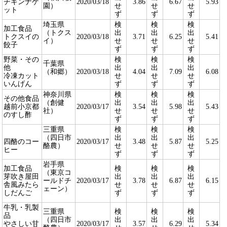
チキンナゲ
2020/03/18
3.86
6.67
5.93
園）
せ
せ
せ
ット
ず
ず
ず
埼玉県
検
検
検
加工食品
（トクス
出
出
出
トクスイの
2020/03/18
3.71
6.25
5.41
イ）
せ
せ
せ
餃子
ず
ず
ず
野菜・その
検
検
検
千葉県
他
出
出
出
（和郷）
2020/03/18
4.04
7.09
6.08
冷凍カット
せ
せ
せ
いんげん
ず
ず
ず
神奈川県
検
検
検
その他食品
（創健
出
出
出
越前小京都
2020/03/17
3.54
5.98
5.43
社）
せ
せ
せ
のすし酢
ず
ず
ず
三重県
検
検
検
（四日市
出
出
出
四酪のコー
2020/03/17
3.48
5.87
5.25
酪農）
せ
せ
せ
ヒー
ず
ず
ず
岩手県
加工食品
検
検
検
（東京コ
芽吹き屋田
出
出
出
ールドチ
2020/03/17
3.78
6.87
6.15
舎風みたら
せ
せ
せ
ェーン）
しだんご
ず
ず
ず
牛乳・乳製
三重県
検
検
検
品
（四日市
出
出
出
やさしい甘
2020/03/17
3.57
6.29
5.34