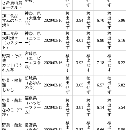
酪農）
せ
せ
せ
さ鈴鹿山麓
ず
ず
ず
ヨーグルト
神奈川県
検
検
検
加工食品
（大進食
出
出
出
マムのたこ
2020/03/16
3.94
6.70
5.96
品）
せ
せ
せ
焼き
ず
ず
ず
加工食品
神奈川県
検
検
検
大判焼き
（ニッコ
出
出
出
2020/03/16
4.01
6.98
6.16
（カスター
ー）
せ
せ
せ
ド）
ず
ず
ず
宮崎県
野菜・その
検
検
検
（エービ
他
出
出
出
ーエス食
2020/03/16
3.92
7.18
6.22
カットほう
せ
せ
せ
品）
れん草
ず
ず
ず
茨城県
検
検
検
野菜・根菜
（あゆみ
出
出
出
類
2020/03/16
3.65
6.57
5.82
の会）
せ
せ
せ
もやし
ず
ず
ず
福島県
野菜・菌茸
検
検
検
（ハッピ
類
出
出
出
ーファー
2020/03/11
3.81
6.14
5.54
なめこ（中
せ
せ
せ
ム）
粒）
ず
ず
ず
検
検
検
野菜・菌茸
長野県
出
出
出
類
（丸金）
2020/03/11
3.82
6.66
5.80