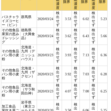
限界
限界
限界
濃
濃
濃
度
度
度
検
検
検
パスチャラ
群馬県
出
出
出
2020/03/24
3.53
6.02
5.23
イズコーヒ
せ
せ
せ
ー（ビン）
ず
ず
ず
その他食品
徳島県
検
検
検
果実の恵み
（大興食
出
出
出
2020/03/24
3.62
6.43
5.66
ドレッシン
品）
せ
せ
せ
グ
ず
ず
ず
北海道・
検
検
検
その他食品
九州（デ
出
出
出
パン用小麦
ニッシュ
2020/03/23
3.93
7.13
6.36
せ
せ
せ
粉
ハウス）
ず
ず
ず
北海道・
検
検
検
その他食品
九州（ザ
出
出
出
パン用小麦
2020/03/23
3.92
7.03
6.28
クセン）
せ
せ
せ
粉
ず
ず
ず
北海道
検
検
検
その他食品
（サラ秋
出
出
出
パン用小麦
2020/03/23
4.07
7.00
6.25
田白神）
せ
せ
せ
粉
ず
ず
ず
岩手県
検
検
検
加工食品
（東京コ
出
出
出
芽吹き屋ご
ールドチ
2020/03/20
3.58
6.06
5.25