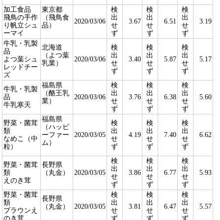
加工食品
東京都
検
検
検
飛鳥の手作
（飛鳥食
出
出
出
2020/03/06
3.67
6.51
3.19
り帆立シュ
品）
せ
せ
せ
ーマイ
ず
ず
ず
牛乳・乳製
北海道
検
検
検
品
（よつ葉
出
出
出
よつ葉シュ
2020/03/06
3.40
5.87
5.17
乳業）
せ
せ
せ
レッドチー
ず
ず
ず
ズ
福島県
検
検
検
牛乳・乳製
（酪王乳
出
出
出
品
2020/03/06
3.76
6.38
5.60
業）
せ
せ
せ
牛乳寒天
ず
ず
ず
福島県
野菜・菌茸
検
検
検
（ハッピ
類
出
出
出
ーファー
2020/03/05
4.19
7.40
6.62
なめこ（中
せ
せ
せ
ム）
粒）
ず
ず
ず
検
検
検
野菜・菌茸
長野県
出
出
出
類
（丸金）
2020/03/05
3.86
6.77
5.93
せ
せ
せ
えのき茸
ず
ず
ず
野菜・菌茸
検
検
検
長野県
類
出
出
出
（丸金）
2020/03/05
3.81
6.47
5.57
ブラウンえ
せ
せ
せ
のき茸
ず
ず
ず