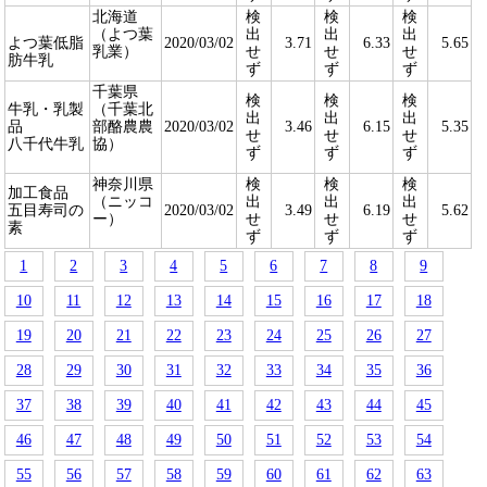
北海道
検
検
検
（よつ葉
出
出
出
よつ葉低脂
2020/03/02
3.71
6.33
5.65
乳業）
せ
せ
せ
肪牛乳
ず
ず
ず
千葉県
検
検
検
牛乳・乳製
（千葉北
出
出
出
品
部酪農農
2020/03/02
3.46
6.15
5.35
せ
せ
せ
八千代牛乳
協）
ず
ず
ず
神奈川県
検
検
検
加工食品
（ニッコ
出
出
出
五目寿司の
2020/03/02
3.49
6.19
5.62
ー）
せ
せ
せ
素
ず
ず
ず
1
2
3
4
5
6
7
8
9
10
11
12
13
14
15
16
17
18
19
20
21
22
23
24
25
26
27
28
29
30
31
32
33
34
35
36
37
38
39
40
41
42
43
44
45
46
47
48
49
50
51
52
53
54
55
56
57
58
59
60
61
62
63