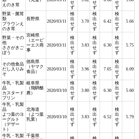
せ
せ
せ
えのき茸
ず
ず
ず
野菜・菌茸
検
検
検
類
長野県
出
出
出
2020/03/11
3.70
6.42
5.66
ブラウンえ
せ
せ
せ
のき茸
ず
ず
ず
宮崎県
野菜・その
検
検
検
（エービ
他
出
出
出
ーエス商
2020/03/11
3.83
6.30
5.75
ささがきご
せ
せ
せ
事
ぼう
ず
ず
ず
徳島県
検
検
検
その他食品
（ヤマク
出
出
出
だし入りみ
2020/03/11
3.96
7.05
6.09
食品）
せ
せ
せ
そ
ず
ず
ず
牛乳・乳製
岐阜県
検
検
検
品
（飛騨酪
出
出
出
2020/03/10
3.80
6.30
5.60
カスタード
農）
せ
せ
せ
プリン
ず
ず
ず
牛乳・乳製
品
北海道
検
検
検
よつ葉のヨ
（よつ葉
出
出
出
2020/03/10
3.83
6.52
5.79
ーグルト
乳業）
せ
せ
せ
（デザー
ず
ず
ず
ト）
牛乳・乳製
千葉県
検
検
検