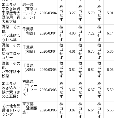
加工食品
岩手県
検
検
検
芽吹き屋岩
（東京コ
出
出
出
手県産青大
ールドチ
2020/03/04
3.27
5.70
5.01
せ
せ
せ
豆使用 青
ェーン）
ず
ず
ず
大豆大福
野菜・その
検
検
検
千葉県
他
出
出
出
（和郷）
2020/03/04
4.00
7.22
6.14
バラ凍結ほ
せ
せ
せ
うれん草
ず
ず
ず
野菜・その
検
検
検
千葉県
他
出
出
出
（和郷）
2020/03/04
4.01
6.75
5.86
冷凍ブロッ
せ
せ
せ
コリー
ず
ず
ず
野菜・その
検
検
検
千葉県
他
出
出
出
（和郷）
2020/03/03
3.82
6.82
6.06
バラ凍結小
せ
せ
せ
松菜
ず
ず
ず
福島県
加工食品
検
検
検
（ファー
炊き込みご
出
出
出
ストフー
2020/03/03
3.62
6.37
5.59
飯の素（き
せ
せ
せ
ズ）
のこ五目）
ず
ず
ず
東京都
検
検
検
その他食品
（近藤醸
出
出
出
醤油ドレッ
2020/03/03
3.87
6.64
5.55
造）
せ
せ
せ
シング
ず
ず
ず