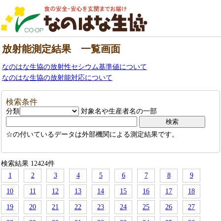
放射能測定結果 一覧画面
なのはな生協の放射性セシウム基準値について
なのはな生協の放射能対応について
検索条件
分類
対象名や生産者名の一部
☆の付いているデータは外部機関による測定結果です。
検索結果 12424件
1
2
3
4
5
6
7
8
9
10
11
12
13
14
15
16
17
18
19
20
21
22
23
24
25
26
27