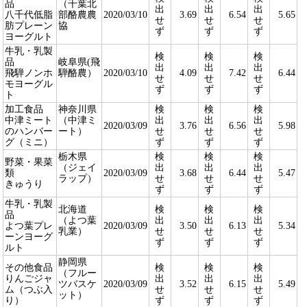
品
（千葉北
出
出
出
八千代低脂
部酪農農
2020/03/10
3.69
6.54
5.65
せ
せ
せ
肪プレーン
協
ず
ず
ず
ヨーグルト
牛乳・乳製
検
検
検
品
岐阜県(飛
出
出
出
飛騨ノンホ
騨酪農）
2020/03/10
4.09
7.42
6.44
せ
せ
せ
モヨーグル
ず
ず
ず
ト
加工食品
神奈川県
検
検
検
中津ミート
（中津ミ
出
出
出
2020/03/09
3.76
6.56
5.98
のハンバー
ート）
せ
せ
せ
グ（ミニ）
ず
ず
ず
栃木県
検
検
検
野菜・果菜
（ジェイ
出
出
出
類
2020/03/09
3.68
6.44
5.47
ラップ）
せ
せ
せ
きゅうり
ず
ず
ず
牛乳・乳製
北海道
検
検
検
品
（よつ葉
出
出
出
よつ葉プレ
2020/03/09
3.50
6.13
5.34
乳業）
せ
せ
せ
ーンヨーグ
ず
ず
ず
ルト
静岡県
その他食品
検
検
検
（フルー
りんごジャ
出
出
出
ツバスケ
2020/03/09
3.52
6.15
5.49
ム（つぶ入
せ
せ
せ
ット）
り）
ず
ず
ず