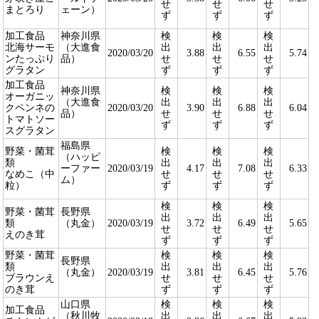
せ
せ
せ
まとろり
ェーン）
ず
ず
ず
加工食品
神奈川県
検
検
検
北海サーモ
（大進食
出
出
出
2020/03/20
3.88
6.55
5.74
ンたっぷり
品）
せ
せ
せ
グラタン
ず
ず
ず
加工食品
神奈川県
検
検
検
オーガニッ
（大進食
出
出
出
クペンネの
2020/03/20
3.90
6.88
6.04
品）
せ
せ
せ
トマトソー
ず
ず
ず
スグラタン
福島県
野菜・菌茸
検
検
検
（ハッピ
類
出
出
出
ーファー
2020/03/19
4.17
7.08
6.33
なめこ（中
せ
せ
せ
ム）
粒）
ず
ず
ず
検
検
検
野菜・菌茸
長野県
出
出
出
類
（丸金）
2020/03/19
3.72
6.49
5.65
せ
せ
せ
えのき茸
ず
ず
ず
野菜・菌茸
検
検
検
長野県
類
出
出
出
（丸金）
2020/03/19
3.81
6.45
5.76
ブラウンえ
せ
せ
せ
のき茸
ず
ず
ず
山口県
検
検
検
加工食品
（秋川牧
出
出
出