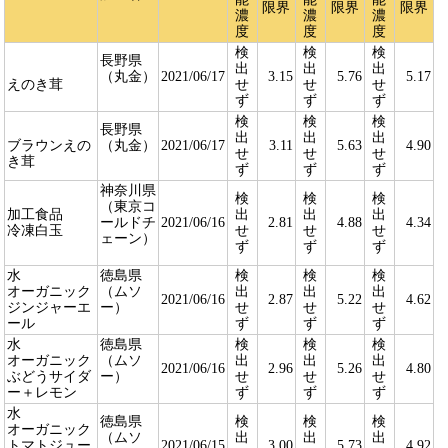
限界
限界
限界
濃
濃
濃
度
度
度
検
検
検
長野県
出
出
出
（丸金）
2021/06/17
3.15
5.76
5.17
えのき茸
せ
せ
せ
ず
ず
ず
検
検
検
長野県
出
出
出
ブラウンえの
（丸金）
2021/06/17
3.11
5.63
4.90
せ
せ
せ
き茸
ず
ず
ず
神奈川県
検
検
検
（東京コ
加工食品
出
出
出
ールドチ
2021/06/16
2.81
4.88
4.34
冷凍白玉
せ
せ
せ
ェーン）
ず
ず
ず
水
徳島県
検
検
検
オーガニック
（ムソ
出
出
出
2021/06/16
2.87
5.22
4.62
ジンジャーエ
ー）
せ
せ
せ
ール
ず
ず
ず
水
徳島県
検
検
検
オーガニック
（ムソ
出
出
出
2021/06/16
2.96
5.26
4.80
ぶどうサイダ
ー）
せ
せ
せ
ー＋レモン
ず
ず
ず
水
徳島県
検
検
検
オーガニック
（ムソ
出
出
出
トマトジュー
2021/06/15
3.00
5.73
4.92