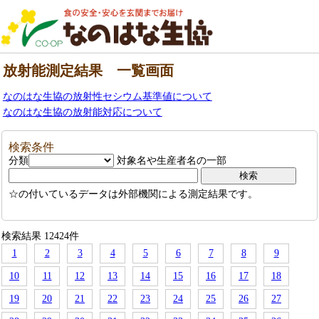
放射能測定結果 一覧画面
なのはな生協の放射性セシウム基準値について
なのはな生協の放射能対応について
検索条件
分類
対象名や生産者名の一部
☆の付いているデータは外部機関による測定結果です。
検索結果 12424件
1
2
3
4
5
6
7
8
9
10
11
12
13
14
15
16
17
18
19
20
21
22
23
24
25
26
27