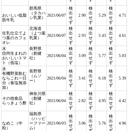
群馬県
検
検
検
（タカハ
出
出
出
おいしい低脂
2021/06/07
2.90
5.29
4.71
シ乳業）
せ
せ
せ
肪牛乳
ず
ず
ず
北海道
検
検
検
生乳仕立てよ
（よつ葉
出
出
出
2021/06/07
2.93
5.43
4.61
つ葉のカフェ
乳業）
せ
せ
せ
オレ
ず
ず
ず
水
長野県
検
検
検
信州生まれの
（創健
出
出
出
2021/06/04
3.09
5.77
5.03
おいしいトマ
社）
せ
せ
せ
ト（低塩）
ず
ず
ず
水
長野県
検
検
検
有機野菜飲む
（ムソ
出
出
出
ならこれ一日
2021/06/04
3.41
6.18
5.39
ー）
せ
せ
せ
分（食塩無添
ず
ず
ず
加）
神奈川県
検
検
検
その他食品
（創健
出
出
出
2021/06/04
2.82
4.95
4.42
らっきょう酢
社）
せ
せ
せ
ず
ず
ず
福島県
検
検
検
（ハッピ
出
出
出
なめこ（中
ーファー
2021/06/03
3.06
5.76
4.96
せ
せ
せ
粒）
ム）
ず
ず
ず