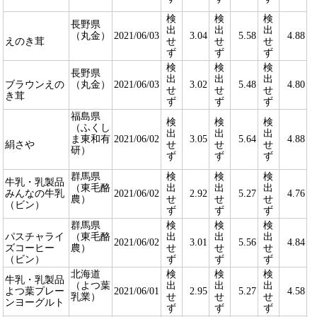
検
検
検
長野県
出
出
出
（丸金）
2021/06/03
3.04
5.58
4.88
えのき茸
せ
せ
せ
ず
ず
ず
検
検
検
長野県
出
出
出
ブラウンえの
（丸金）
2021/06/03
3.02
5.48
4.80
せ
せ
せ
き茸
ず
ず
ず
福島県
検
検
検
（ふくし
出
出
出
ま東和有
2021/06/02
3.05
5.64
4.88
絹さや
せ
せ
せ
研）
ず
ず
ず
群馬県
検
検
検
牛乳・乳製品
（東毛酪
出
出
出
みんなの牛乳
2021/06/02
2.92
5.27
4.76
農）
せ
せ
せ
（ビン）
ず
ず
ず
群馬県
検
検
検
パスチャライ
（東毛酪
出
出
出
2021/06/02
3.01
5.56
4.84
ズコーヒー
農）
せ
せ
せ
（ビン）
ず
ず
ず
北海道
検
検
検
牛乳・乳製品
（よつ葉
出
出
出
よつ葉プレー
2021/06/01
2.95
5.27
4.58
乳業）
せ
せ
せ
ンヨーグルト
ず
ず
ず