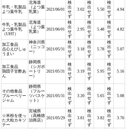
北海道
検
検
検
牛乳・乳製品
（よつ葉
出
出
出
2021/06/01
3.02
5.50
4.94
よつ葉牛乳
乳業）
せ
せ
せ
ず
ず
ず
北海道
検
検
検
牛乳・乳製品
（よつ葉
出
出
出
よつ葉牛乳
2021/06/01
2.95
5.48
4.82
乳業）
せ
せ
せ
（UHT）
ず
ず
ず
神奈川県
検
検
検
加工食品
（ニッコ
出
出
出
点心えびしゅ
2021/05/31
3.18
5.78
5.07
ー）
せ
せ
せ
うまい
ず
ず
ず
静岡県
検
検
検
加工食品
（シガポ
出
出
出
鶏団子甘酢あ
ートリ
2021/05/31
3.19
5.95
5.16
せ
せ
せ
ん
ー）
ず
ず
ず
静岡県
検
検
検
その他食品
（フルー
出
出
出
ブルーベリー
ツバスケ
2021/05/31
3.20
5.65
5.08
せ
せ
せ
ジャム
ット）
ず
ず
ず
宮城県
検
検
検
☆米粉を使っ
（高橋徳
出
出
出
2021/05/29
3.81
3.82
3.70
た大粒カキソ
治商店）
せ
せ
せ
テー
ず
ず
ず