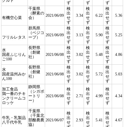
グルト
ず
ず
ず
千葉県
検
検
検
（酵素の
出
出
出
2021/06/09
3.34
6.22
5.36
有機空心菜
会）
せ
せ
せ
ず
ず
ず
群馬県
検
検
検
（ベジコ
出
出
出
2021/06/09
3.13
5.90
5.25
フリルレタス
ープ）
せ
せ
せ
ず
ず
ず
長野県
検
検
検
水
（創健
出
出
出
国産ふじりん
2021/06/08
3.02
5.48
4.86
社）
せ
せ
せ
ご100
ず
ず
ず
長野県
検
検
検
水
（創健
出
出
出
国産温州みか
2021/06/08
3.02
5.72
5.03
社）
せ
せ
せ
ん100
ず
ず
ず
静岡県
加工食品
検
検
検
（シガポ
鶏一番のチキ
出
出
出
ートリ
2021/06/08
2.71
4.99
4.34
ンクリームコ
せ
せ
せ
ー）
ロッケ
ず
ず
ず
千葉県
検
検
検
（千葉北
牛乳・乳製品
出
出
出
部酪農農
2021/06/07
2.93
5.41
4.67
八千代牛乳
せ
せ
せ
協）
ず
ず
ず