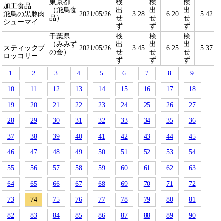
東京都
検
検
検
加工食品
（飛鳥食
出
出
出
飛鳥の黒豚肉
2021/05/26
3.28
6.20
5.42
品）
せ
せ
せ
シューマイ
ず
ず
ず
千葉県
検
検
検
（みみず
出
出
出
スティックブ
2021/05/26
3.45
6.25
5.37
の会）
せ
せ
せ
ロッコリー
ず
ず
ず
1
2
3
4
5
6
7
8
9
10
11
12
13
14
15
16
17
18
19
20
21
22
23
24
25
26
27
28
29
30
31
32
33
34
35
36
37
38
39
40
41
42
43
44
45
46
47
48
49
50
51
52
53
54
55
56
57
58
59
60
61
62
63
64
65
66
67
68
69
70
71
72
73
74
75
76
77
78
79
80
81
82
83
84
85
86
87
88
89
90