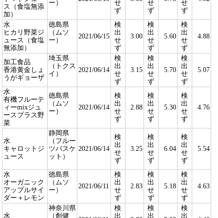
ー）
せ
せ
せ
ス（食塩無添
ず
ず
ず
加）
水
徳島県
検
検
検
ヒカリ野菜ジ
（ムソ
出
出
出
2021/06/15
3.00
5.60
4.88
ュース（食塩
ー）
せ
せ
せ
無添加）
ず
ず
ず
埼玉県
検
検
検
加工食品
（トクス
出
出
出
香港黄金しょ
2021/06/14
3.15
5.70
5.07
イ）
せ
せ
せ
うがギョーザ
ず
ず
ず
水
徳島県
検
検
検
有機フルーテ
（ムソ
出
出
出
ィーmixジュ
2021/06/14
2.88
5.30
4.76
ー）
せ
せ
せ
ースプラス野
ず
ず
ず
菜
静岡県
検
検
検
水
（フルー
出
出
出
キャロットジ
ツバスケ
2021/06/14
3.25
6.04
5.54
せ
せ
せ
ュース
ット）
ず
ず
ず
水
徳島県
検
検
検
オーガニック
（ムソ
出
出
出
2021/06/11
2.83
5.18
4.63
アップルサイ
ー）
せ
せ
せ
ダー＋レモン
ず
ず
ず
神奈川県
検
検
検
水
（創健
出
出
出