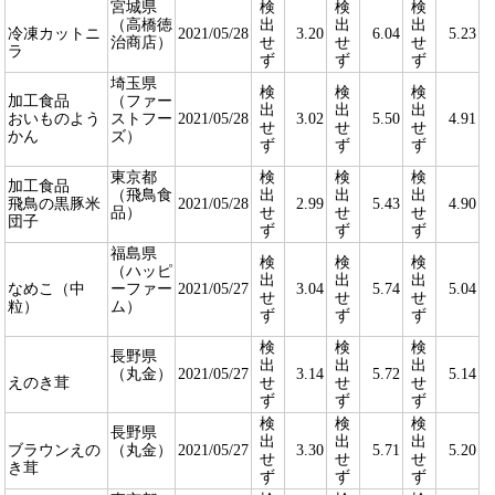
宮城県
検
検
検
（高橋徳
出
出
出
冷凍カットニ
2021/05/28
3.20
6.04
5.23
治商店）
せ
せ
せ
ラ
ず
ず
ず
埼玉県
検
検
検
加工食品
（ファー
出
出
出
おいものよう
ストフー
2021/05/28
3.02
5.50
4.91
せ
せ
せ
かん
ズ）
ず
ず
ず
東京都
検
検
検
加工食品
（飛鳥食
出
出
出
飛鳥の黒豚米
2021/05/28
2.99
5.43
4.90
品）
せ
せ
せ
団子
ず
ず
ず
福島県
検
検
検
（ハッピ
出
出
出
なめこ（中
ーファー
2021/05/27
3.04
5.74
5.04
せ
せ
せ
粒）
ム）
ず
ず
ず
検
検
検
長野県
出
出
出
（丸金）
2021/05/27
3.14
5.72
5.14
えのき茸
せ
せ
せ
ず
ず
ず
検
検
検
長野県
出
出
出
ブラウンえの
（丸金）
2021/05/27
3.30
5.71
5.20
せ
せ
せ
き茸
ず
ず
ず