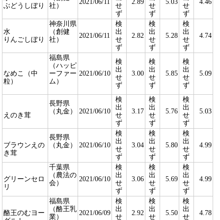
2021/06/11
2.89
5.03
4.46
ぶどうしぼり
社）
せ
せ
せ
ず
ず
ず
神奈川県
検
検
検
水
（創健
出
出
出
2021/06/11
2.82
5.28
4.74
りんごしぼり
社）
せ
せ
せ
ず
ず
ず
福島県
検
検
検
（ハッピ
出
出
出
なめこ（中
ーファー
2021/06/10
3.00
5.85
5.09
せ
せ
せ
粒）
ム）
ず
ず
ず
検
検
検
長野県
出
出
出
（丸金）
2021/06/10
3.17
5.76
5.03
えのき茸
せ
せ
せ
ず
ず
ず
検
検
検
長野県
出
出
出
ブラウンえの
（丸金）
2021/06/10
3.04
5.80
4.99
せ
せ
せ
き茸
ず
ず
ず
千葉県
検
検
検
（農法の
出
出
出
グリーンセロ
2021/06/10
3.06
5.69
4.99
会）
せ
せ
せ
リ
ず
ず
ず
福島県
検
検
検
（酪王乳
出
出
出
酪王のむヨー
2021/06/09
2.92
5.50
4.78
業）
せ
せ
せ