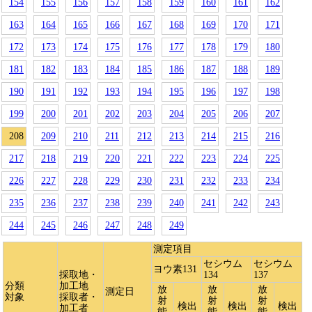
154
155
156
157
158
159
160
161
162
163
164
165
166
167
168
169
170
171
172
173
174
175
176
177
178
179
180
181
182
183
184
185
186
187
188
189
190
191
192
193
194
195
196
197
198
199
200
201
202
203
204
205
206
207
208
209
210
211
212
213
214
215
216
217
218
219
220
221
222
223
224
225
226
227
228
229
230
231
232
233
234
235
236
237
238
239
240
241
242
243
244
245
246
247
248
249
測定項目
セシウム
セシウム
ヨウ素131
採取地・
134
137
分類
加工地
放
放
放
測定日
対象
採取者・
射
射
射
検出
検出
検出
加工者
能
能
能