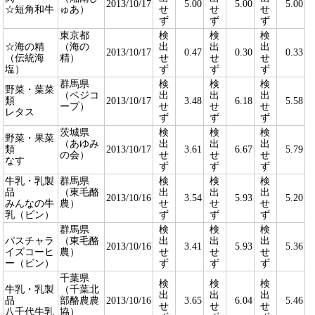
2013/10/17
5.00
5.00
5.00
☆短角和牛
ゅあ）
せ
せ
せ
ず
ず
ず
東京都
検
検
検
☆海の精
（海の
出
出
出
2013/10/17
0.47
0.30
0.33
（伝統海
精）
せ
せ
せ
塩）
ず
ず
ず
群馬県
検
検
検
野菜・葉菜
（ベジコ
出
出
出
類
2013/10/17
3.48
6.18
5.58
ープ）
せ
せ
せ
レタス
ず
ず
ず
茨城県
検
検
検
野菜・果菜
（あゆみ
出
出
出
類
2013/10/17
3.61
6.67
5.79
の会）
せ
せ
せ
なす
ず
ず
ず
牛乳・乳製
群馬県
検
検
検
品
（東毛酪
出
出
出
2013/10/16
3.54
5.93
5.20
みんなの牛
農）
せ
せ
せ
乳（ビン）
ず
ず
ず
群馬県
検
検
検
パスチャラ
（東毛酪
出
出
出
2013/10/16
3.41
5.93
5.36
イズコーヒ
農）
せ
せ
せ
ー（ビン）
ず
ず
ず
千葉県
検
検
検
牛乳・乳製
（千葉北
出
出
出
品
部酪農農
2013/10/16
3.65
6.04
5.46
せ
せ
せ
八千代牛乳
協）