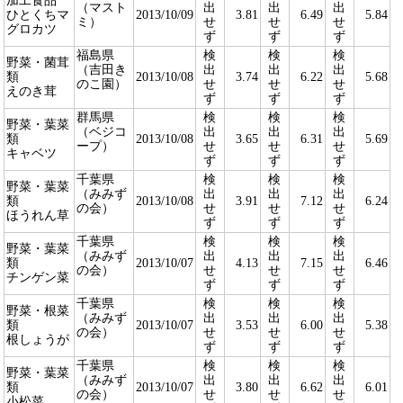
加工食品
（マスト
出
出
出
ひとくちマ
2013/10/09
3.81
6.49
5.84
ミ）
せ
せ
せ
グロカツ
ず
ず
ず
福島県
検
検
検
野菜・菌茸
（吉田き
出
出
出
類
2013/10/08
3.74
6.22
5.68
のこ園）
せ
せ
せ
えのき茸
ず
ず
ず
群馬県
検
検
検
野菜・葉菜
（ベジコ
出
出
出
類
2013/10/08
3.65
6.31
5.69
ープ）
せ
せ
せ
キャベツ
ず
ず
ず
千葉県
検
検
検
野菜・葉菜
（みみず
出
出
出
類
2013/10/08
3.91
7.12
6.24
の会）
せ
せ
せ
ほうれん草
ず
ず
ず
千葉県
検
検
検
野菜・葉菜
（みみず
出
出
出
類
2013/10/07
4.13
7.15
6.46
の会）
せ
せ
せ
チンゲン菜
ず
ず
ず
千葉県
検
検
検
野菜・根菜
（みみず
出
出
出
類
2013/10/07
3.53
6.00
5.38
の会）
せ
せ
せ
根しょうが
ず
ず
ず
千葉県
検
検
検
野菜・葉菜
（みみず
出
出
出
類
2013/10/07
3.80
6.62
6.01
の会）
せ
せ
せ
小松菜