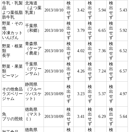
牛乳・乳製
北海道
検
検
検
品
（よつ葉
出
出
出
2013/10/10
3.42
5.94
5.43
よつ葉低脂
乳業）
せ
せ
せ
肪牛乳
ず
ず
ず
野菜・その
検
検
検
千葉県
他
出
出
出
（和郷）
2013/10/10
3.79
6.65
5.92
冷凍カット
せ
せ
せ
いんげん
ず
ず
ず
青森県
検
検
検
野菜・根菜
（ケーア
出
出
出
類
2013/10/10
4.02
7.36
6.52
イ農産）
せ
せ
せ
長芋
ず
ず
ず
千葉県
検
検
検
野菜・果菜
（グリー
出
出
出
類
2013/10/10
4.26
7.24
6.57
ンサム）
せ
せ
せ
ピーマン
ず
ず
ず
静岡県
検
検
検
その他食品
（フルー
出
出
出
ラズベリー
ツバスケ
2013/10/09
3.23
5.37
4.97
せ
せ
せ
ジャム
ット）
ず
ず
ず
徳島県
検
検
検
魚
（マスト
出
出
出
2013/10/09
3.41
6.29
5.64
ブリの照焼
ミ）
せ
せ
せ
ず
ず
ず
徳島県
検
検
検