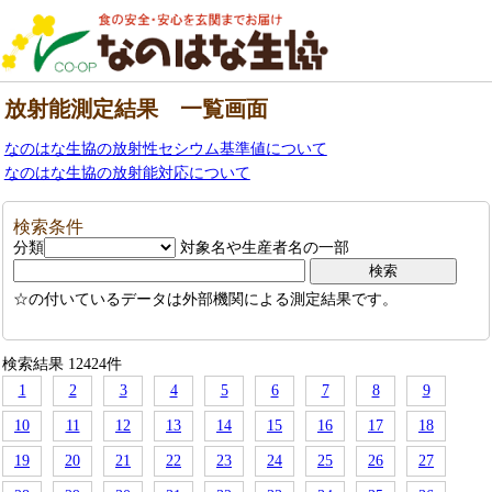
放射能測定結果 一覧画面
なのはな生協の放射性セシウム基準値について
なのはな生協の放射能対応について
検索条件
分類
対象名や生産者名の一部
☆の付いているデータは外部機関による測定結果です。
検索結果 12424件
1
2
3
4
5
6
7
8
9
10
11
12
13
14
15
16
17
18
19
20
21
22
23
24
25
26
27