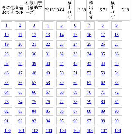
和歌山県
検
検
検
その他食品
（福助フ
出
出
出
2013/10/04
3.38
5.71
5.18
おでんつゆ
ーズ）
せ
せ
せ
ず
ず
ず
1
2
3
4
5
6
7
8
9
10
11
12
13
14
15
16
17
18
19
20
21
22
23
24
25
26
27
28
29
30
31
32
33
34
35
36
37
38
39
40
41
42
43
44
45
46
47
48
49
50
51
52
53
54
55
56
57
58
59
60
61
62
63
64
65
66
67
68
69
70
71
72
73
74
75
76
77
78
79
80
81
82
83
84
85
86
87
88
89
90
91
92
93
94
95
96
97
98
99
100
101
102
103
104
105
106
107
108