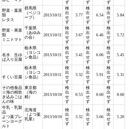
ず
ず
ず
群馬県
検
検
検
野菜・葉菜
（ベジコ
出
出
出
類
2013/10/11
3.77
6.54
5.84
ープ）
せ
せ
せ
レタス
ず
ず
ず
千葉県
検
検
検
野菜・果菜
（あゆみ
出
出
出
類
2013/10/11
3.67
6.46
5.72
の会）
せ
せ
せ
ミニトマト
ず
ず
ず
栃木県
検
検
検
（ヨシコ
出
出
出
名水 生ゆ
2013/10/11
3.41
6.06
5.45
シ食品）
せ
せ
せ
ば入り豆腐
ず
ず
ず
栃木県
検
検
検
（ヨシコ
出
出
出
2013/10/11
3.32
5.91
5.31
すくい豆腐
シ食品）
せ
せ
せ
ず
ず
ず
その他食品
東京都
検
検
検
☆海の精炊
（海の
出
出
出
2013/10/10
0.53
0.60
0.60
き込みごは
精）
せ
せ
せ
んの味
ず
ず
ず
牛乳・乳製
北海道
検
検
検
品
（よつ葉
出
出
出
よつ葉プレ
2013/10/10
3.32
5.66
5.20
乳業）
せ
せ
せ
ーンヨーグ
ず
ず
ず
ルト