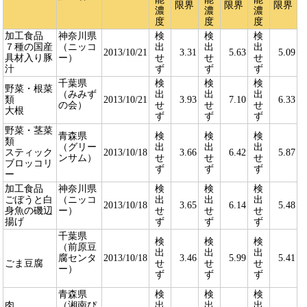
限界
限界
限界
濃
濃
濃
度
度
度
加工食品
神奈川県
検
検
検
７種の国産
（ニッコ
出
出
出
2013/10/21
3.31
5.63
5.09
具材入り豚
ー）
せ
せ
せ
汁
ず
ず
ず
千葉県
検
検
検
野菜・根菜
（みみず
出
出
出
類
2013/10/21
3.93
7.10
6.33
の会）
せ
せ
せ
大根
ず
ず
ず
野菜・茎菜
青森県
検
検
検
類
（グリー
出
出
出
スティック
2013/10/18
3.66
6.42
5.87
ンサム）
せ
せ
せ
ブロッコリ
ず
ず
ず
ー
加工食品
神奈川県
検
検
検
ごぼうと白
（ニッコ
出
出
出
2013/10/18
3.65
6.14
5.48
身魚の磯辺
ー）
せ
せ
せ
揚げ
ず
ず
ず
千葉県
検
検
検
（前原豆
出
出
出
腐センタ
2013/10/18
3.46
5.99
5.41
ごま豆腐
せ
せ
せ
ー）
ず
ず
ず
青森県
検
検
検
肉
（湘南ぴ
出
出
出