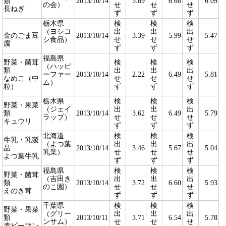
類
2013/10/14
3.89
6.68
6.09
の会）
せ
せ
せ
長ねぎ
ず
ず
ず
栃木県
検
検
検
（ヨシコ
出
出
出
金のごま豆
2013/10/14
3.39
5.99
5.47
シ食品）
せ
せ
せ
腐
ず
ず
ず
福島県
野菜・菌茸
検
検
検
（ハッピ
類
出
出
出
ーファー
2013/10/14
2.22
6.49
5.81
なめこ（中
せ
せ
せ
ム）
粒）
ず
ず
ず
栃木県
検
検
検
野菜・果菜
（ジェイ
出
出
出
類
2013/10/14
3.62
6.49
5.79
ラップ）
せ
せ
せ
キュウリ
ず
ず
ず
北海道
検
検
検
牛乳・乳製
（よつ葉
出
出
出
品
2013/10/14
3.46
5.67
5.04
乳業）
せ
せ
せ
よつ葉牛乳
ず
ず
ず
福島県
検
検
検
野菜・菌茸
（吉田き
出
出
出
類
2013/10/14
3.72
6.60
5.93
のこ園）
せ
せ
せ
えのき茸
ず
ず
ず
千葉県
検
検
検
野菜・果菜
（グリー
出
出
出
類
2013/10/11
3.71
6.54
5.78
ンサム）
せ
せ
せ
赤ピーマン