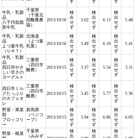
ず
ず
ず
千葉県
牛乳・乳製
検
検
検
（千葉北
品
出
出
出
部酪農農
2013/10/16
3.62
6.13
5.48
八千代低脂
せ
せ
せ
協）
肪牛乳
ず
ず
ず
牛乳・乳製
北海道
検
検
検
品
（よつ葉
出
出
出
2013/10/16
3.49
6.10
5.41
よつ葉牛乳
乳業）
せ
せ
せ
（ＵＨＴ）
ず
ず
ず
牛乳・乳製
三重県
検
検
検
品
（四日市
出
出
出
四日市やさ
2013/10/15
3.37
5.54
5.11
酪農）
せ
せ
せ
しい甘さの
ず
ず
ず
ヨーグルト
三重県
検
検
検
四日市ミル
（四日市
出
出
出
クたっぷり
2013/10/15
3.45
5.77
5.36
酪農）
せ
せ
せ
のカフェオ
ず
ず
ず
レ
野菜・果菜
群馬県
検
検
検
類
（ベジコ
出
出
出
2013/10/15
3.94
6.86
6.05
ブロッコリ
ープ）
せ
せ
せ
ー
ず
ず
ず
千葉県
検
検
検
野菜・根菜
（みみず
出
出
出