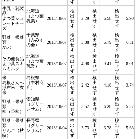
ず
ず
ず
牛乳・乳製
北海道
検
検
検
品
（よつ葉
出
出
出
よつ葉シュ
2013/10/07
2.29
6.58
5.90
乳業）
せ
せ
せ
レッドチー
ず
ず
ず
ズ
千葉県
検
検
検
野菜・根菜
（みみず
出
出
出
類
2013/10/07
3.88
6.79
6.11
の会）
せ
せ
せ
かぶ
ず
ず
ず
北海道
検
検
検
その他食品
（よつ葉
出
出
出
よつ葉スキ
2013/10/07
4.98
9.41
8.01
乳業）
せ
せ
せ
ムミルク
ず
ず
ず
米
島根県
検
検
検
島根さんべ
（中村商
出
出
出
2013/10/07
2.42
4.18
3.74
浮布米 玄
店）
せ
せ
せ
米
ず
ず
ず
愛知県
検
検
検
野菜・果菜
（グリー
出
出
出
類
2013/10/04
3.57
6.28
5.57
ンサム）
せ
せ
せ
柿（筆柿）
ず
ず
ず
野菜・果菜
長野県
検
検
検
類
（グリー
出
出
出
2013/10/04
3.73
6.28
5.63
りんご（秋
ンサム）
せ
せ
せ
映）
ず
ず
ず