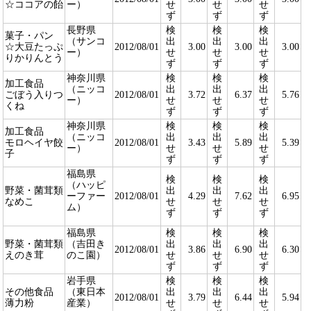
☆ココアの飴
ー）
せ
せ
せ
ず
ず
ず
長野県
検
検
検
菓子・パン
（サンコ
出
出
出
☆大豆たっぷ
2012/08/01
3.00
3.00
3.00
ー）
せ
せ
せ
りかりんとう
ず
ず
ず
神奈川県
検
検
検
加工食品
（ニッコ
出
出
出
ごぼう入りつ
2012/08/01
3.72
6.37
5.76
ー）
せ
せ
せ
くね
ず
ず
ず
神奈川県
検
検
検
加工食品
（ニッコ
出
出
出
モロヘイヤ餃
2012/08/01
3.43
5.89
5.39
ー）
せ
せ
せ
子
ず
ず
ず
福島県
検
検
検
（ハッピ
野菜・菌茸類
出
出
出
ーファー
2012/08/01
4.29
7.62
6.95
なめこ
せ
せ
せ
ム）
ず
ず
ず
福島県
検
検
検
野菜・菌茸類
（吉田き
出
出
出
2012/08/01
3.86
6.90
6.30
えのき茸
のこ園）
せ
せ
せ
ず
ず
ず
岩手県
検
検
検
その他食品
（東日本
出
出
出
2012/08/01
3.79
6.44
5.94
薄力粉
産業）
せ
せ
せ