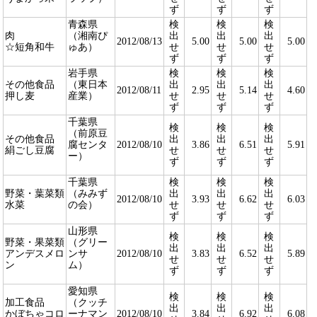
ず
ず
ず
青森県
検
検
検
肉
（湘南ぴ
出
出
出
2012/08/13
5.00
5.00
5.00
☆短角和牛
ゅあ）
せ
せ
せ
ず
ず
ず
岩手県
検
検
検
その他食品
（東日本
出
出
出
2012/08/11
2.95
5.14
4.60
押し麦
産業）
せ
せ
せ
ず
ず
ず
千葉県
検
検
検
（前原豆
その他食品
出
出
出
腐センタ
2012/08/10
3.86
6.51
5.91
絹ごし豆腐
せ
せ
せ
ー）
ず
ず
ず
千葉県
検
検
検
野菜・葉菜類
（みみず
出
出
出
2012/08/10
3.93
6.62
6.03
水菜
の会）
せ
せ
せ
ず
ず
ず
山形県
検
検
検
野菜・果菜類
（グリー
出
出
出
アンデスメロ
ンサ
2012/08/10
3.83
6.52
5.89
せ
せ
せ
ン
ム）
ず
ず
ず
愛知県
検
検
検
加工食品
（クッチ
出
出
出
かぼちゃコロ
ーナマン
2012/08/10
3.84
6.92
6.08