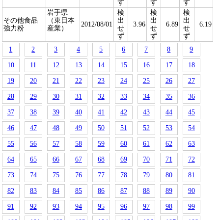
ず
ず
ず
岩手県
検
検
検
その他食品
（東日本
出
出
出
2012/08/01
3.96
6.89
6.19
強力粉
産業）
せ
せ
せ
ず
ず
ず
1
2
3
4
5
6
7
8
9
10
11
12
13
14
15
16
17
18
19
20
21
22
23
24
25
26
27
28
29
30
31
32
33
34
35
36
37
38
39
40
41
42
43
44
45
46
47
48
49
50
51
52
53
54
55
56
57
58
59
60
61
62
63
64
65
66
67
68
69
70
71
72
73
74
75
76
77
78
79
80
81
82
83
84
85
86
87
88
89
90
91
92
93
94
95
96
97
98
99