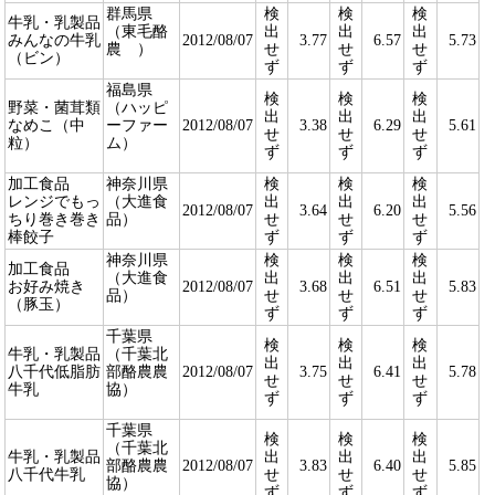
群馬県
検
検
検
牛乳・乳製品
（東毛酪
出
出
出
みんなの牛乳
2012/08/07
3.77
6.57
5.73
農 ）
せ
せ
せ
（ビン）
ず
ず
ず
福島県
検
検
検
野菜・菌茸類
（ハッピ
出
出
出
なめこ（中
ーファー
2012/08/07
3.38
6.29
5.61
せ
せ
せ
粒）
ム）
ず
ず
ず
加工食品
神奈川県
検
検
検
レンジでもっ
（大進食
出
出
出
2012/08/07
3.64
6.20
5.56
ちり巻き巻き
品）
せ
せ
せ
棒餃子
ず
ず
ず
神奈川県
検
検
検
加工食品
（大進食
出
出
出
お好み焼き
2012/08/07
3.68
6.51
5.83
品）
せ
せ
せ
（豚玉）
ず
ず
ず
千葉県
検
検
検
牛乳・乳製品
（千葉北
出
出
出
八千代低脂肪
部酪農農
2012/08/07
3.75
6.41
5.78
せ
せ
せ
牛乳
協）
ず
ず
ず
千葉県
検
検
検
（千葉北
牛乳・乳製品
出
出
出
部酪農農
2012/08/07
3.83
6.40
5.85
八千代牛乳
せ
せ
せ
協）
ず
ず
ず