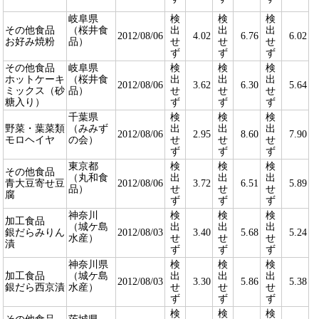
岐阜県
検
検
検
その他食品
（桜井食
出
出
出
2012/08/06
4.02
6.76
6.02
お好み焼粉
品）
せ
せ
せ
ず
ず
ず
その他食品
岐阜県
検
検
検
ホットケーキ
（桜井食
出
出
出
2012/08/06
3.62
6.30
5.64
ミックス（砂
品）
せ
せ
せ
糖入り）
ず
ず
ず
千葉県
検
検
検
野菜・葉菜類
（みみず
出
出
出
2012/08/06
2.95
8.60
7.90
モロヘイヤ
の会）
せ
せ
せ
ず
ず
ず
東京都
検
検
検
その他食品
（丸和食
出
出
出
青大豆寄せ豆
2012/08/06
3.72
6.51
5.89
品）
せ
せ
せ
腐
ず
ず
ず
神奈川
検
検
検
加工食品
（城ケ島
出
出
出
銀だらみりん
2012/08/03
3.40
5.68
5.24
水産）
せ
せ
せ
漬
ず
ず
ず
神奈川県
検
検
検
加工食品
（城ケ島
出
出
出
2012/08/03
3.30
5.86
5.38
銀だら西京漬
水産）
せ
せ
せ
ず
ず
ず
検
検
検