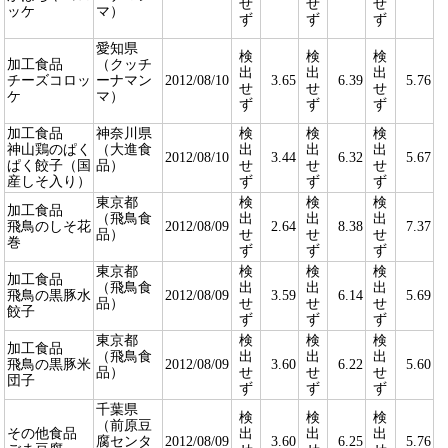
せ
せ
せ
ッケ
マ）
ず
ず
ず
愛知県
検
検
検
加工食品
（クッチ
出
出
出
チーズコロッ
ーナマン
2012/08/10
3.65
6.39
5.76
せ
せ
せ
ケ
マ）
ず
ず
ず
加工食品
神奈川県
検
検
検
神山鶏のぱく
（大進食
出
出
出
2012/08/10
3.44
6.32
5.67
ぱく餃子（国
品）
せ
せ
せ
産しそ入り）
ず
ず
ず
東京都
検
検
検
加工食品
（飛鳥食
出
出
出
飛鳥のしそ花
2012/08/09
2.64
8.38
7.37
品）
せ
せ
せ
巻
ず
ず
ず
東京都
検
検
検
加工食品
（飛鳥食
出
出
出
飛鳥の黒豚水
2012/08/09
3.59
6.14
5.69
品）
せ
せ
せ
餃子
ず
ず
ず
東京都
検
検
検
加工食品
（飛鳥食
出
出
出
飛鳥の黒豚米
2012/08/09
3.60
6.22
5.60
品）
せ
せ
せ
団子
ず
ず
ず
千葉県
検
検
検
（前原豆
その他食品
出
出
出
腐センタ
2012/08/09
3.60
6.25
5.76