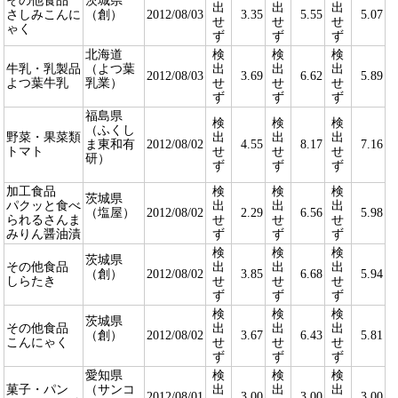
その他食品
茨城県
出
出
出
さしみこんに
（創）
2012/08/03
3.35
5.55
5.07
せ
せ
せ
ゃく
ず
ず
ず
北海道
検
検
検
牛乳・乳製品
（よつ葉
出
出
出
2012/08/03
3.69
6.62
5.89
よつ葉牛乳
乳業）
せ
せ
せ
ず
ず
ず
福島県
検
検
検
（ふくし
野菜・果菜類
出
出
出
ま東和有
2012/08/02
4.55
8.17
7.16
トマト
せ
せ
せ
研）
ず
ず
ず
加工食品
検
検
検
茨城県
パクッと食べ
出
出
出
（塩屋）
2012/08/02
2.29
6.56
5.98
られるさんま
せ
せ
せ
みりん醤油漬
ず
ず
ず
検
検
検
茨城県
その他食品
出
出
出
（創）
2012/08/02
3.85
6.68
5.94
しらたき
せ
せ
せ
ず
ず
ず
検
検
検
茨城県
その他食品
出
出
出
（創）
2012/08/02
3.67
6.43
5.81
こんにゃく
せ
せ
せ
ず
ず
ず
愛知県
検
検
検
菓子・パン
（サンコ
出
出
出
2012/08/01
3.00
3.00
3.00