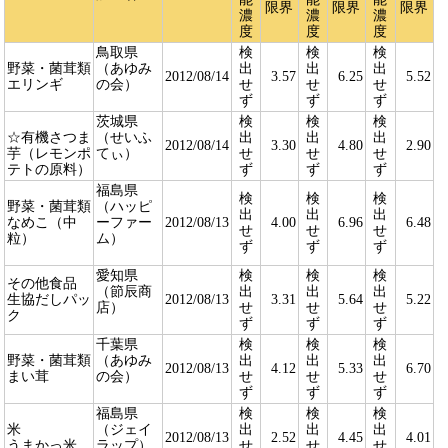
限界
限界
限界
濃
濃
濃
度
度
度
鳥取県
検
検
検
野菜・菌茸類
（あゆみ
出
出
出
2012/08/14
3.57
6.25
5.52
エリンギ
の会）
せ
せ
せ
ず
ず
ず
茨城県
検
検
検
☆有機さつま
（せいふ
出
出
出
2012/08/14
3.30
4.80
2.90
芋（レモンポ
てぃ）
せ
せ
せ
テトの原料）
ず
ず
ず
福島県
検
検
検
野菜・菌茸類
（ハッピ
出
出
出
なめこ（中
ーファー
2012/08/13
4.00
6.96
6.48
せ
せ
せ
粒）
ム）
ず
ず
ず
愛知県
検
検
検
その他食品
（節辰商
出
出
出
生協だしパッ
2012/08/13
3.31
5.64
5.22
店）
せ
せ
せ
ク
ず
ず
ず
千葉県
検
検
検
野菜・菌茸類
（あゆみ
出
出
出
2012/08/13
4.12
5.33
6.70
まい茸
の会）
せ
せ
せ
ず
ず
ず
福島県
検
検
検
米
（ジェイ
出
出
出
2012/08/13
2.52
4.45
4.01
うまかっ米
ラップ）
せ
せ
せ