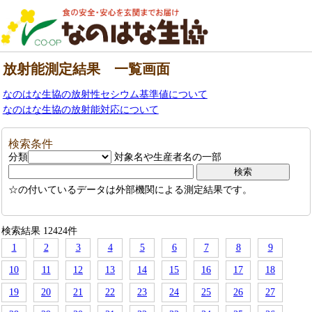
放射能測定結果 一覧画面
なのはな生協の放射性セシウム基準値について
なのはな生協の放射能対応について
検索条件
分類
対象名や生産者名の一部
☆の付いているデータは外部機関による測定結果です。
検索結果 12424件
1
2
3
4
5
6
7
8
9
10
11
12
13
14
15
16
17
18
19
20
21
22
23
24
25
26
27