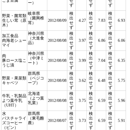
ごま豆腐
せ
せ
せ
ー）
ず
ず
ず
岐阜県
検
検
検
野菜・菌茸類
（菌興椎
出
出
出
生しい茸（原
2012/08/09
4.27
7.83
6.93
茸）
せ
せ
せ
木）
ず
ず
ず
神奈川県
検
検
検
加工食品
（大進食
出
出
出
肉海老シュー
2012/08/08
3.97
6.86
6.06
品）
せ
せ
せ
マイ
ず
ず
ず
神奈川県
検
検
検
肉
（中津ミ
出
出
出
豚ロース塩こ
2012/08/08
3.99
7.04
6.35
ート）
せ
せ
せ
うじ漬
ず
ず
ず
群馬県
検
検
検
野菜・果菜類
（ベジコ
出
出
出
2012/08/08
3.62
6.48
5.75
キャベツ
ープ）
せ
せ
せ
ず
ず
ず
北海道
検
検
検
牛乳・乳製品
（よつ葉
出
出
出
よつ葉牛乳
2012/08/08
3.75
6.59
5.96
乳業）
せ
せ
せ
（UHT）
ず
ず
ず
水
群馬県
検
検
検
パスチャライ
（東毛酪
出
出
出
2012/08/07
3.73
6.59
5.91
ズコーヒー
農）
せ
せ
せ
（ビン）
ず
ず
ず