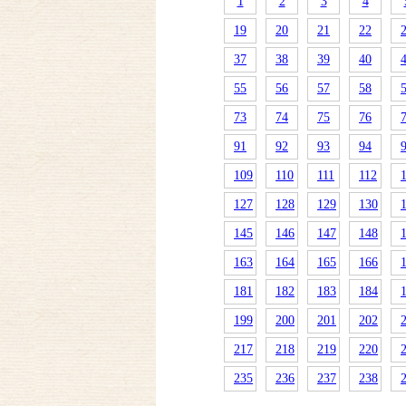
1
2
3
4
19
20
21
22
37
38
39
40
55
56
57
58
73
74
75
76
91
92
93
94
109
110
111
112
127
128
129
130
145
146
147
148
163
164
165
166
181
182
183
184
199
200
201
202
217
218
219
220
235
236
237
238