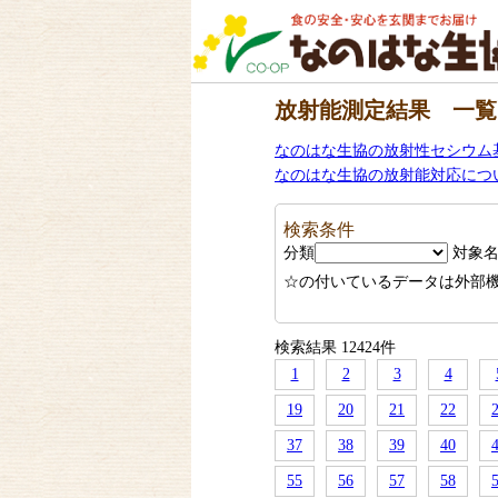
放射能測定結果 一覧
なのはな生協の放射性セシウム
なのはな生協の放射能対応につ
検索条件
分類
対象
☆の付いているデータは外部
検索結果 12424件
1
2
3
4
19
20
21
22
37
38
39
40
55
56
57
58