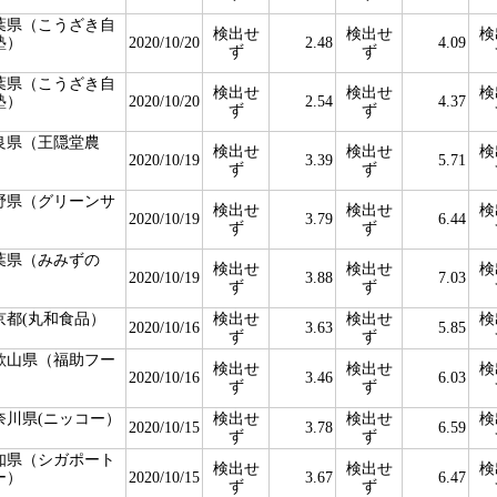
葉県（こうざき自
検出せ
検出せ
検
塾）
2020/10/20
2.48
4.09
ず
ず
葉県（こうざき自
検出せ
検出せ
検
塾）
2020/10/20
2.54
4.37
ず
ず
良県（王隠堂農
検出せ
検出せ
検
）
2020/10/19
3.39
5.71
ず
ず
野県（グリーンサ
検出せ
検出せ
検
）
2020/10/19
3.79
6.44
ず
ず
葉県（みみずの
検出せ
検出せ
検
）
2020/10/19
3.88
7.03
ず
ず
京都(丸和食品）
検出せ
検出せ
検
2020/10/16
3.63
5.85
ず
ず
歌山県（福助フー
検出せ
検出せ
検
）
2020/10/16
3.46
6.03
ず
ず
奈川県(ニッコー）
検出せ
検出せ
検
2020/10/15
3.78
6.59
ず
ず
知県（シガポート
検出せ
検出せ
検
ー）
2020/10/15
3.67
6.47
ず
ず