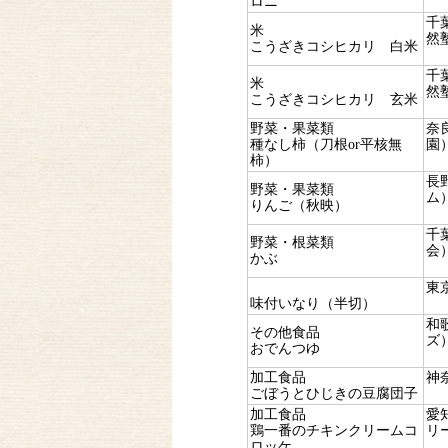
ロニ
千
米
然
こうざきコシヒカリ 白米
千
米
然
こうざきコシヒカリ 玄米
野菜・果菜類
奈
種なし柿（刀根or平核無
園
柿）
長
野菜・果菜類
ム
りんご（秋映）
千
野菜・根菜類
会
かぶ
東
味付いなり（半切）
和
その他食品
ズ
おでんつゆ
加工食品
神
ごぼうとひじきの豆腐団子
加工食品
愛
鶏一番のチキンクリームコ
リ
ロッケ