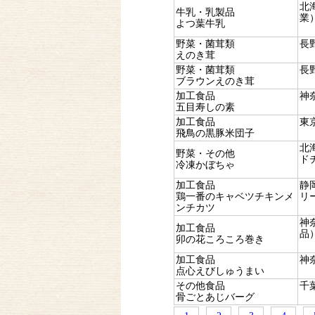
北
牛乳・乳製品
業
よつ葉牛乳
野菜・菌茸類
長
えのき茸
野菜・菌茸類
長
ブラウンえのき茸
加工食品
神
五目寿しの素
加工食品
東
飛鳥の黒豚米団子
北
野菜・その他
ド
冷凍かぼちゃ
加工食品
静
鶏一番のキャベツチキンメ
リ
ンチカツ
神
加工食品
品
卯の花ころころ巻き
加工食品
神
点心えびしゅうまい
その他食品
千
骨ごとあじバーグ