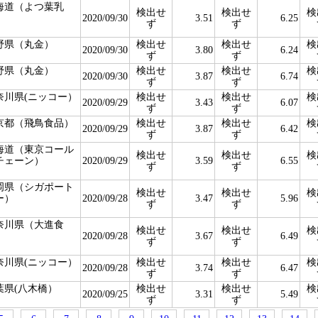
海道（よつ葉乳
検出せ
検出せ
検
）
2020/09/30
3.51
6.25
ず
ず
野県（丸金）
検出せ
検出せ
検
2020/09/30
3.80
6.24
ず
ず
野県（丸金）
検出せ
検出せ
検
2020/09/30
3.87
6.74
ず
ず
奈川県(ニッコー）
検出せ
検出せ
検
2020/09/29
3.43
6.07
ず
ず
京都（飛鳥食品）
検出せ
検出せ
検
2020/09/29
3.87
6.42
ず
ず
海道（東京コール
検出せ
検出せ
検
チェーン）
2020/09/29
3.59
6.55
ず
ず
岡県（シガポート
検出せ
検出せ
検
ー）
2020/09/28
3.47
5.96
ず
ず
奈川県（大進食
検出せ
検出せ
検
）
2020/09/28
3.67
6.49
ず
ず
奈川県(ニッコー）
検出せ
検出せ
検
2020/09/28
3.74
6.47
ず
ず
葉県(八木橋）
検出せ
検出せ
検
2020/09/25
3.31
5.49
ず
ず