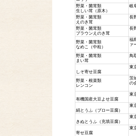
野菜・菌茸類
岐
生しい茸（原木）
野菜・菌茸類
長
えのき茸
野菜・菌茸類
長
ブラウンえのき茸
福
野菜・菌茸類
ァ
なめこ（中粒）
野菜・菌茸類
鳥
まい茸
東
しそ寄せ豆腐
茨
野菜・根菜類
の
レンコン
東
有機国産大豆よせ豆腐
東
絹とうふ（ブロー豆腐）
東
きぬとうふ（充填豆腐）
東
寄せ豆腐