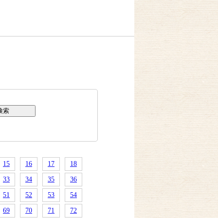
15
16
17
18
33
34
35
36
51
52
53
54
69
70
71
72