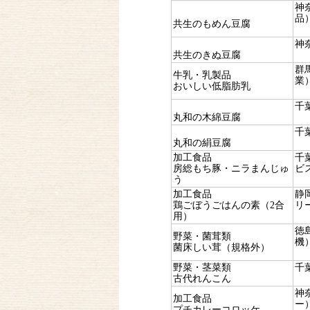
神
品
共生のもめん豆腐
神
共生のきぬ豆腐
群
牛乳・乳製品
業
おいしい低脂肪乳
千
丸和の木綿豆腐
千
丸和の絹豆腐
加工食品
千
房総もち豚・ニラまんじゅ
ビ
う
加工食品
静
鶏ごぼうごはんの素（2合
リ
用）
徳
野菜・菌茸類
機
菌床しい茸（規格外）
野菜・茎菜類
千
古代れんこん
神
加工食品
ー
プチカレーコロッケ