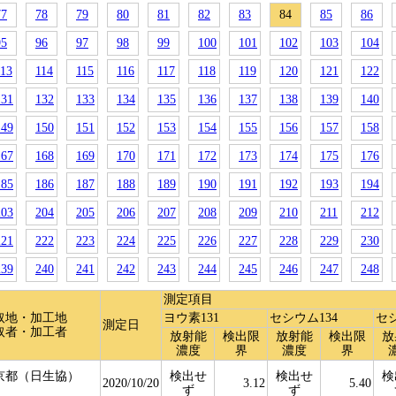
77
78
79
80
81
82
83
84
85
86
95
96
97
98
99
100
101
102
103
104
113
114
115
116
117
118
119
120
121
122
131
132
133
134
135
136
137
138
139
140
149
150
151
152
153
154
155
156
157
158
167
168
169
170
171
172
173
174
175
176
185
186
187
188
189
190
191
192
193
194
203
204
205
206
207
208
209
210
211
212
221
222
223
224
225
226
227
228
229
230
239
240
241
242
243
244
245
246
247
248
測定項目
取地・加工地
ヨウ素131
セシウム134
セシ
測定日
取者・加工者
放射能
検出限
放射能
検出限
放
濃度
界
濃度
界
京都（日生協）
検出せ
検出せ
検
2020/10/20
3.12
5.40
ず
ず