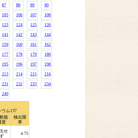
87
88
89
90
105
106
107
108
123
124
125
126
141
142
143
144
159
160
161
162
177
178
179
180
195
196
197
198
213
214
215
216
231
232
233
234
249
ウム137
射能
検出限
濃度
界
出せ
4.75
ず