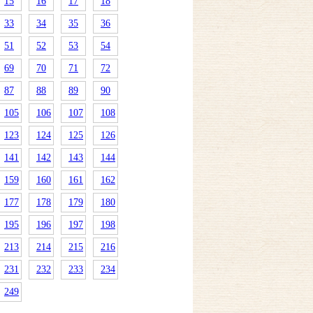
15
16
17
18
33
34
35
36
51
52
53
54
69
70
71
72
87
88
89
90
105
106
107
108
123
124
125
126
141
142
143
144
159
160
161
162
177
178
179
180
195
196
197
198
213
214
215
216
231
232
233
234
249