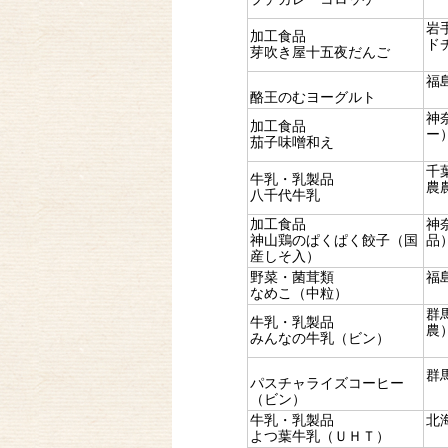
岩
加工食品
ド
芽吹き屋十五夜だんご
福
酪王のむヨーグルト
神
加工食品
ー
茄子味噌和え
千
牛乳・乳製品
農
八千代牛乳
加工食品
神
神山鶏のぱくぱく餃子（国
品
産しそ入）
野菜・菌茸類
福
なめこ（中粒）
群
牛乳・乳製品
農
みんなの牛乳（ビン）
群
パスチャライズコーヒー
（ビン）
牛乳・乳製品
北
よつ葉牛乳（ＵＨＴ）