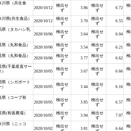
奈川県（共生食
検出せ
検出せ
検
）
2020/10/12
3.86
6.72
ず
ず
奈川県(共生食品）
検出せ
検出せ
検
2020/10/12
3.70
6.55
ず
ず
馬県（タカハシ乳
検出せ
検出せ
検
）
2020/10/06
3.64
6.04
ず
ず
葉県（丸和食品）
検出せ
検出せ
検
2020/10/06
3.54
6.21
ず
ず
葉県（丸和食品）
検出せ
検出せ
検
2020/10/06
3.77
6.62
ず
ず
葉県(千葉産直サー
検出せ
検出せ
検
ス）
2020/10/05
3.67
6.66
ず
ず
岡県（シガポート
検出せ
検出せ
検
ー）
2020/10/05
3.44
6.16
ず
ず
島県（コープ有
検出せ
検出せ
検
）
2020/10/05
3.85
6.57
ず
ず
葉県(有坂農場）
検出せ
検出せ
検
2020/10/05
3.94
7.07
ず
ず
奈川県（ニッコ
検出せ
検出せ
検
）
2020/10/02
3.81
6.64
ず
ず