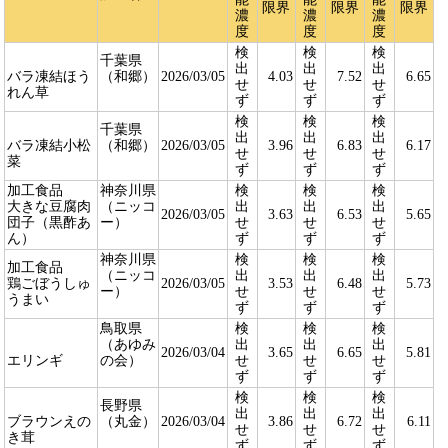
限界
限界
限界
濃
濃
濃
度
度
度
検
検
検
千葉県
出
出
出
バラ凍結ほう
（和郷）
2026/03/05
4.03
7.52
6.65
せ
せ
せ
れん草
ず
ず
ず
検
検
検
千葉県
出
出
出
バラ凍結小松
（和郷）
2026/03/05
3.96
6.83
6.17
せ
せ
せ
菜
ず
ず
ず
加工食品
神奈川県
検
検
検
大きな豆腐肉
（ニッコ
出
出
出
2026/03/05
3.63
6.53
5.65
団子（黒酢あ
ー）
せ
せ
せ
ん）
ず
ず
ず
神奈川県
検
検
検
加工食品
（ニッコ
出
出
出
鶏ごぼうしゅ
2026/03/05
3.53
6.48
5.73
ー）
せ
せ
せ
うまい
ず
ず
ず
鳥取県
検
検
検
（あゆみ
出
出
出
2026/03/04
3.65
6.65
5.81
エリンギ
の会）
せ
せ
せ
ず
ず
ず
検
検
検
長野県
出
出
出
ブラウンえの
（丸金）
2026/03/04
3.86
6.72
6.11
せ
せ
せ
き茸
ず
ず
ず