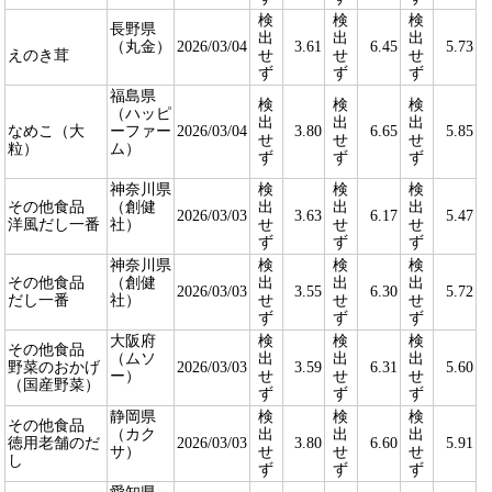
検
検
検
長野県
出
出
出
（丸金）
2026/03/04
3.61
6.45
5.73
えのき茸
せ
せ
せ
ず
ず
ず
福島県
検
検
検
（ハッピ
出
出
出
なめこ（大
ーファー
2026/03/04
3.80
6.65
5.85
せ
せ
せ
粒）
ム）
ず
ず
ず
神奈川県
検
検
検
その他食品
（創健
出
出
出
2026/03/03
3.63
6.17
5.47
洋風だし一番
社）
せ
せ
せ
ず
ず
ず
神奈川県
検
検
検
その他食品
（創健
出
出
出
2026/03/03
3.55
6.30
5.72
だし一番
社）
せ
せ
せ
ず
ず
ず
大阪府
検
検
検
その他食品
（ムソ
出
出
出
野菜のおかげ
2026/03/03
3.59
6.31
5.60
ー）
せ
せ
せ
（国産野菜）
ず
ず
ず
静岡県
検
検
検
その他食品
（カク
出
出
出
徳用老舗のだ
2026/03/03
3.80
6.60
5.91
サ）
せ
せ
せ
し
ず
ず
ず