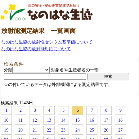
放射能測定結果 一覧画面
なのはな生協の放射性セシウム基準値について
なのはな生協の放射能対応について
検索条件
分類
対象名や生産者名の一部
☆の付いているデータは外部機関による測定結果です。
検索結果 12424件
1
2
3
4
5
6
7
8
9
10
11
12
13
14
15
16
17
18
19
20
21
22
23
24
25
26
27