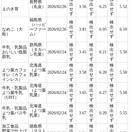
長野県
出
出
出
（丸金）
2026/02/26
3.56
6.25
5.52
えのき茸
せ
せ
せ
ず
ず
ず
福島県
検
検
検
（ハッピ
出
出
出
なめこ（大
ーファー
2026/02/26
3.81
6.95
6.10
せ
せ
せ
粒）
ム）
ず
ず
ず
群馬県
検
検
検
牛乳・乳製品
（タカハ
出
出
出
おいしい低脂
2026/02/24
3.41
6.21
5.50
シ乳業）
せ
せ
せ
肪乳
ず
ず
ず
北海道
検
検
検
よつ葉カフェ
（よつ葉
出
出
出
2026/02/24
3.58
6.20
5.50
オレ（カフェ
乳業）
せ
せ
せ
インレス）
ず
ず
ず
北海道
検
検
検
牛乳・乳製品
（よつ葉
出
出
出
よつ葉牛乳
2026/02/24
3.65
6.27
5.58
乳業）
せ
せ
せ
（UHT）
ず
ず
ず
北海道
検
検
検
牛乳・乳製品
（よつ葉
出
出
出
よつ葉パス牛
2026/02/24
3.67
6.20
5.55
乳業）
せ
せ
せ
乳
ず
ず
ず
加工食品
徳島県
検
検
検
野菜で仕上げ
（マスト
出
出
出