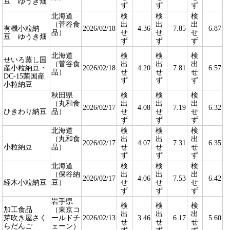
豆 ゆうき畑
ず
ず
ず
北海道
検
検
検
（菅谷食
出
出
出
有機小粒納
2026/02/18
4.36
7.85
6.87
品）
せ
せ
せ
豆 ゆうき畑
ず
ず
ず
北海道
検
検
検
せいろ蒸し国
（菅谷食
出
出
出
産小粒納豆・
2026/02/18
4.20
7.81
6.57
品）
せ
せ
せ
DC-15菌国産
ず
ず
ず
小粒納豆
秋田県
検
検
検
（丸和食
出
出
出
2026/02/17
4.08
7.19
6.32
ひきわり納豆
品）
せ
せ
せ
ず
ず
ず
北海道
検
検
検
（丸和食
出
出
出
2026/02/17
4.07
7.31
6.35
小粒納豆
品）
せ
せ
せ
ず
ず
ず
北海道
検
検
検
（保谷納
出
出
出
2026/02/17
4.06
7.53
6.42
経木小粒納豆
豆）
せ
せ
せ
ず
ず
ず
岩手県
検
検
検
加工食品
（東京コ
出
出
出
芽吹き屋さく
ールドチ
2026/02/13
3.46
6.17
5.60
せ
せ
せ
らだんご
ェーン）