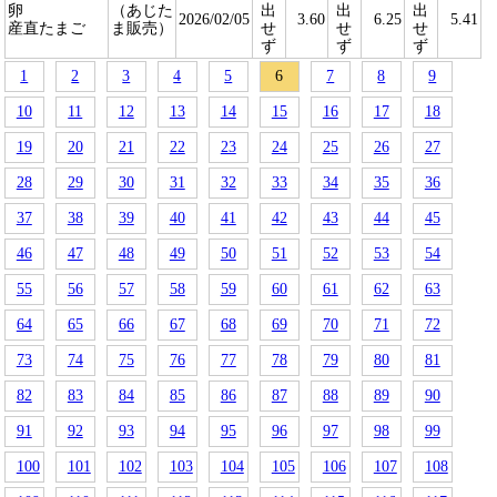
卵
（あじた
出
出
出
2026/02/05
3.60
6.25
5.41
産直たまご
ま販売）
せ
せ
せ
ず
ず
ず
1
2
3
4
5
6
7
8
9
10
11
12
13
14
15
16
17
18
19
20
21
22
23
24
25
26
27
28
29
30
31
32
33
34
35
36
37
38
39
40
41
42
43
44
45
46
47
48
49
50
51
52
53
54
55
56
57
58
59
60
61
62
63
64
65
66
67
68
69
70
71
72
73
74
75
76
77
78
79
80
81
82
83
84
85
86
87
88
89
90
91
92
93
94
95
96
97
98
99
100
101
102
103
104
105
106
107
108