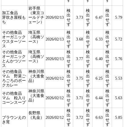
ず
ず
ず
岩手県
検
検
検
加工食品
（東京コ
出
出
出
芽吹き屋桜も
ールドチ
2026/02/13
3.73
6.47
5.79
せ
せ
せ
ち
ェーン）
ず
ず
ず
その他食品
埼玉県
検
検
検
オーガニック
（高橋ソ
出
出
出
2026/02/13
3.68
6.33
5.72
ウスターソー
ース）
せ
せ
せ
ス
ず
ず
ず
その他食品
埼玉県
検
検
検
オーガニック
（高橋ソ
出
出
出
2026/02/13
3.77
6.40
5.76
とんかつソー
ース）
せ
せ
せ
ス
ず
ず
ず
その他食品
神奈川県
検
検
検
マム 野菜ご
（大進食
出
出
出
2026/02/12
3.75
6.25
5.53
ろごろのポー
品）
せ
せ
せ
クカレー
ず
ず
ず
神奈川県
検
検
検
その他食品
（大進食
出
出
出
マム 粒入り
2026/02/12
3.71
6.44
5.63
品）
せ
せ
せ
コーンスープ
ず
ず
ず
検
検
検
長野県
出
出
出
ブラウンえの
（丸金）
2026/02/12
3.72
6.63
5.85
せ
せ
せ
き茸
ず
ず
ず