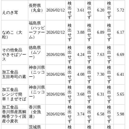
検
検
検
長野県
出
出
出
（丸金）
2026/02/12
3.61
6.20
5.72
えのき茸
せ
せ
せ
ず
ず
ず
福島県
検
検
検
（ハッピ
出
出
出
なめこ（大
ーファー
2026/02/12
3.88
6.89
6.17
せ
せ
せ
粒）
ム）
ず
ず
ず
徳島県
検
検
検
その他食品
（ムソ
出
出
出
やきそばソー
2026/02/06
4.24
7.63
6.69
ー）
せ
せ
せ
ス
ず
ず
ず
神奈川県
検
検
検
加工食品
（ニッコ
出
出
出
2026/02/06
4.08
7.30
6.41
五目寿司の素
ー）
せ
せ
せ
ず
ず
ず
神奈川県
検
検
検
加工食品
（ニッコ
出
出
出
レンジで簡
2026/02/06
3.68
6.31
5.65
ー）
せ
せ
せ
単！まぜそば
ず
ず
ず
加工食品
香川県
検
検
検
香川県産黒鯛
（全漁
出
出
出
2026/02/06
3.74
6.58
5.98
梅香フライ国
連）
せ
せ
せ
産小麦衣
ず
ず
ず
茨城県
検
検
検