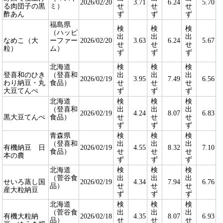
2026/02/20
3.71
6.24
5.70
る肉団子の黒
ミ）
せ
せ
せ
酢あん
ず
ず
ず
福島県
検
検
検
（ハッピ
出
出
出
なめこ（大
ーファー
2026/02/20
3.63
6.24
5.67
せ
せ
せ
粒）
ム）
ず
ず
ず
北海道
検
検
検
登喜和のひき
（登喜和
出
出
出
2026/02/19
3.95
7.49
6.56
わり納豆・丸
食品）
せ
せ
せ
大豆てんぺ
ず
ず
ず
北海道
検
検
検
（登喜和
出
出
出
2026/02/19
4.24
8.07
6.83
黒大豆てんぺ
食品）
せ
せ
せ
ず
ず
ず
青森県
検
検
検
（登喜和
出
出
出
有機納豆 日
2026/02/19
4.55
8.32
7.10
食品）
せ
せ
せ
本の農
ず
ず
ず
北海道
検
検
検
（菅谷食
出
出
出
せいろ蒸し国
2026/02/19
4.34
7.94
6.76
品）
せ
せ
せ
産大粒納豆
ず
ず
ず
北海道
検
検
検
（菅谷食
出
出
出
有機大粒納
2026/02/18
4.35
8.07
6.93
品）
せ
せ
せ