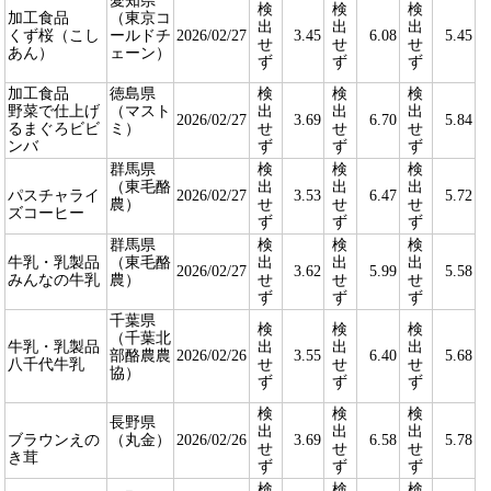
愛知県
検
検
検
加工食品
（東京コ
出
出
出
くず桜（こし
ールドチ
2026/02/27
3.45
6.08
5.45
せ
せ
せ
あん）
ェーン）
ず
ず
ず
加工食品
徳島県
検
検
検
野菜で仕上げ
（マスト
出
出
出
2026/02/27
3.69
6.70
5.84
るまぐろビビ
ミ）
せ
せ
せ
ンバ
ず
ず
ず
群馬県
検
検
検
（東毛酪
出
出
出
パスチャライ
2026/02/27
3.53
6.47
5.72
農）
せ
せ
せ
ズコーヒー
ず
ず
ず
群馬県
検
検
検
牛乳・乳製品
（東毛酪
出
出
出
2026/02/27
3.62
5.99
5.58
みんなの牛乳
農）
せ
せ
せ
ず
ず
ず
千葉県
検
検
検
（千葉北
牛乳・乳製品
出
出
出
部酪農農
2026/02/26
3.55
6.40
5.68
八千代牛乳
せ
せ
せ
協）
ず
ず
ず
検
検
検
長野県
出
出
出
ブラウンえの
（丸金）
2026/02/26
3.69
6.58
5.78
せ
せ
せ
き茸
ず
ず
ず
検
検
検