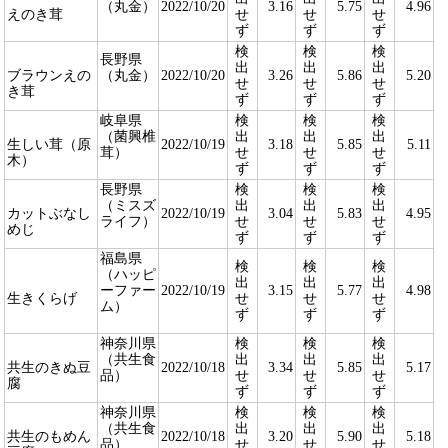
（丸金）
2022/10/20
3.16
5.75
4.96
えのき茸
せ
せ
せ
ず
ず
ず
検
検
検
長野県
出
出
出
ブラウンえの
（丸金）
2022/10/20
3.26
5.86
5.20
せ
せ
せ
き茸
ず
ず
ず
岐阜県
検
検
検
（菌興椎
出
出
出
生しい茸（原
2022/10/19
3.18
5.85
5.11
茸）
せ
せ
せ
木）
ず
ず
ず
長野県
検
検
検
（ミスズ
出
出
出
カットぶなし
2022/10/19
3.04
5.83
4.95
ライフ）
せ
せ
せ
めじ
ず
ず
ず
福島県
検
検
検
（ハッピ
出
出
出
ーファー
2022/10/19
3.15
5.77
4.98
生きくらげ
せ
せ
せ
ム）
ず
ず
ず
神奈川県
検
検
検
（共生食
出
出
出
共生のきぬ豆
2022/10/18
3.34
5.85
5.17
品）
せ
せ
せ
腐
ず
ず
ず
神奈川県
検
検
検
（共生食
出
出
出
共生のもめん
2022/10/18
3.20
5.90
5.18
品）
せ
せ
せ