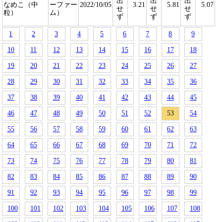
出
出
出
なめこ（中
ーファー
2022/10/05
3.21
5.81
5.07
せ
せ
せ
粒）
ム）
ず
ず
ず
1
2
3
4
5
6
7
8
9
10
11
12
13
14
15
16
17
18
19
20
21
22
23
24
25
26
27
28
29
30
31
32
33
34
35
36
37
38
39
40
41
42
43
44
45
46
47
48
49
50
51
52
53
54
55
56
57
58
59
60
61
62
63
64
65
66
67
68
69
70
71
72
73
74
75
76
77
78
79
80
81
82
83
84
85
86
87
88
89
90
91
92
93
94
95
96
97
98
99
100
101
102
103
104
105
106
107
108