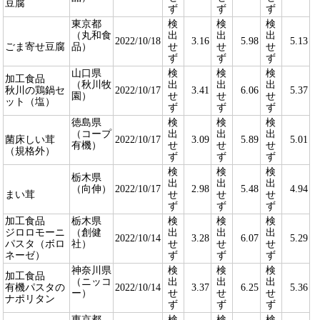
豆腐
ず
ず
ず
東京都
検
検
検
（丸和食
出
出
出
2022/10/18
3.16
5.98
5.13
ごま寄せ豆腐
品）
せ
せ
せ
ず
ず
ず
山口県
検
検
検
加工食品
（秋川牧
出
出
出
秋川の鶏鍋セ
2022/10/17
3.41
6.06
5.37
園）
せ
せ
せ
ット（塩）
ず
ず
ず
徳島県
検
検
検
（コープ
出
出
出
菌床しい茸
2022/10/17
3.09
5.89
5.01
有機）
せ
せ
せ
（規格外）
ず
ず
ず
検
検
検
栃木県
出
出
出
（向伸）
2022/10/17
2.98
5.48
4.94
まい茸
せ
せ
せ
ず
ず
ず
加工食品
栃木県
検
検
検
ジロロモーニ
（創健
出
出
出
2022/10/14
3.28
6.07
5.29
パスタ（ボロ
社）
せ
せ
せ
ネーゼ）
ず
ず
ず
神奈川県
検
検
検
加工食品
（ニッコ
出
出
出
有機パスタの
2022/10/14
3.37
6.25
5.36
ー）
せ
せ
せ
ナポリタン
ず
ず
ず
東京都
検
検
検