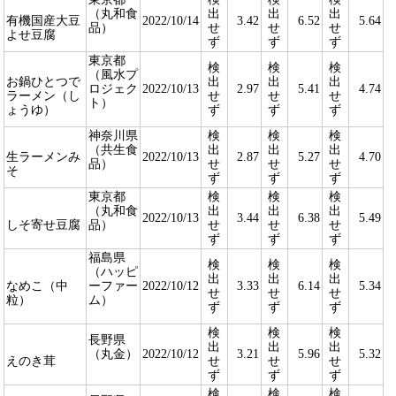
（丸和食
出
出
出
有機国産大豆
2022/10/14
3.42
6.52
5.64
品）
せ
せ
せ
よせ豆腐
ず
ず
ず
東京都
検
検
検
（風水プ
お鍋ひとつで
出
出
出
ロジェク
2022/10/13
2.97
5.41
4.74
ラーメン（し
せ
せ
せ
ト）
ょうゆ）
ず
ず
ず
神奈川県
検
検
検
（共生食
出
出
出
生ラーメンみ
2022/10/13
2.87
5.27
4.70
品）
せ
せ
せ
そ
ず
ず
ず
東京都
検
検
検
（丸和食
出
出
出
2022/10/13
3.44
6.38
5.49
しそ寄せ豆腐
品）
せ
せ
せ
ず
ず
ず
福島県
検
検
検
（ハッピ
出
出
出
なめこ（中
ーファー
2022/10/12
3.33
6.14
5.34
せ
せ
せ
粒）
ム）
ず
ず
ず
検
検
検
長野県
出
出
出
（丸金）
2022/10/12
3.21
5.96
5.32
えのき茸
せ
せ
せ
ず
ず
ず
検
検
検