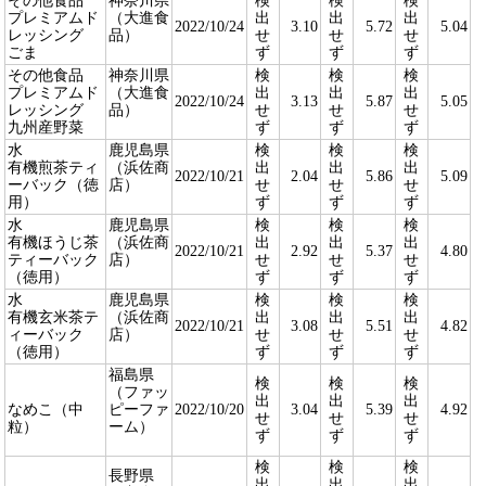
その他食品
神奈川県
検
検
検
プレミアムド
（大進食
出
出
出
2022/10/24
3.10
5.72
5.04
レッシング
品）
せ
せ
せ
ごま
ず
ず
ず
その他食品
神奈川県
検
検
検
プレミアムド
（大進食
出
出
出
2022/10/24
3.13
5.87
5.05
レッシング
品）
せ
せ
せ
九州産野菜
ず
ず
ず
水
鹿児島県
検
検
検
有機煎茶ティ
（浜佐商
出
出
出
2022/10/21
2.04
5.86
5.09
ーバック（徳
店）
せ
せ
せ
用）
ず
ず
ず
水
鹿児島県
検
検
検
有機ほうじ茶
（浜佐商
出
出
出
2022/10/21
2.92
5.37
4.80
ティーバック
店）
せ
せ
せ
（徳用）
ず
ず
ず
水
鹿児島県
検
検
検
有機玄米茶テ
（浜佐商
出
出
出
2022/10/21
3.08
5.51
4.82
ィーバック
店）
せ
せ
せ
（徳用）
ず
ず
ず
福島県
検
検
検
（ファッ
出
出
出
なめこ（中
ピーファ
2022/10/20
3.04
5.39
4.92
せ
せ
せ
粒）
ーム）
ず
ず
ず
検
検
検
長野県
出
出
出