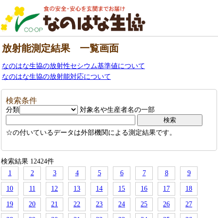
放射能測定結果 一覧画面
なのはな生協の放射性セシウム基準値について
なのはな生協の放射能対応について
検索条件
分類
対象名や生産者名の一部
☆の付いているデータは外部機関による測定結果です。
検索結果 12424件
1
2
3
4
5
6
7
8
9
10
11
12
13
14
15
16
17
18
19
20
21
22
23
24
25
26
27