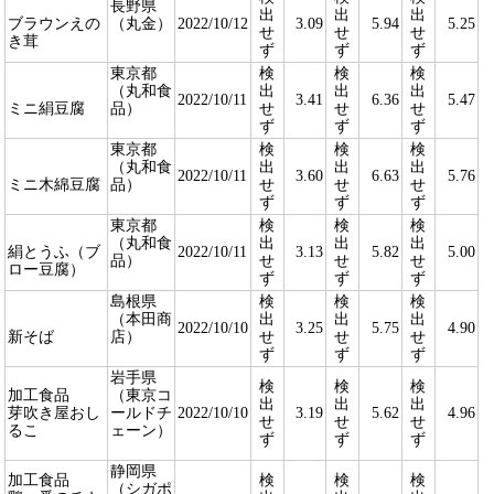
長野県
出
出
出
ブラウンえの
（丸金）
2022/10/12
3.09
5.94
5.25
せ
せ
せ
き茸
ず
ず
ず
東京都
検
検
検
（丸和食
出
出
出
2022/10/11
3.41
6.36
5.47
ミニ絹豆腐
品）
せ
せ
せ
ず
ず
ず
東京都
検
検
検
（丸和食
出
出
出
2022/10/11
3.60
6.63
5.76
ミニ木綿豆腐
品）
せ
せ
せ
ず
ず
ず
東京都
検
検
検
（丸和食
出
出
出
絹とうふ（ブ
2022/10/11
3.13
5.82
5.00
品）
せ
せ
せ
ロー豆腐）
ず
ず
ず
島根県
検
検
検
（本田商
出
出
出
2022/10/10
3.25
5.75
4.90
新そば
店）
せ
せ
せ
ず
ず
ず
岩手県
検
検
検
加工食品
（東京コ
出
出
出
芽吹き屋おし
ールドチ
2022/10/10
3.19
5.62
4.96
せ
せ
せ
るこ
ェーン）
ず
ず
ず
静岡県
加工食品
検
検
検
（シガポ