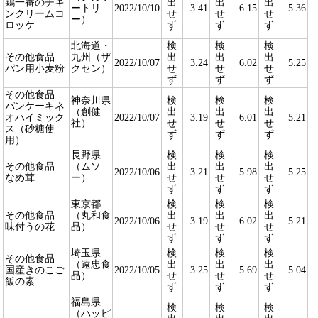
鶏一番のチキ
出
出
出
ートリ
2022/10/10
3.41
6.15
5.36
ンクリームコ
せ
せ
せ
ー）
ロッケ
ず
ず
ず
北海道・
検
検
検
その他食品
九州（ザ
出
出
出
2022/10/07
3.24
6.02
5.25
パン用小麦粉
クセン）
せ
せ
せ
ず
ず
ず
その他食品
神奈川県
検
検
検
パンケーキネ
（創健
出
出
出
オハイミック
2022/10/07
3.19
6.01
5.21
社）
せ
せ
せ
ス（砂糖使
ず
ず
ず
用）
長野県
検
検
検
その他食品
（ムソ
出
出
出
2022/10/06
3.21
5.98
5.25
なめ茸
ー）
せ
せ
せ
ず
ず
ず
東京都
検
検
検
その他食品
（丸和食
出
出
出
2022/10/06
3.19
6.02
5.21
味付うの花
品）
せ
せ
せ
ず
ず
ず
埼玉県
検
検
検
その他食品
（遠忠食
出
出
出
国産きのこご
2022/10/05
3.25
5.69
5.04
品）
せ
せ
せ
飯の素
ず
ず
ず
福島県
検
検
検
（ハッピ