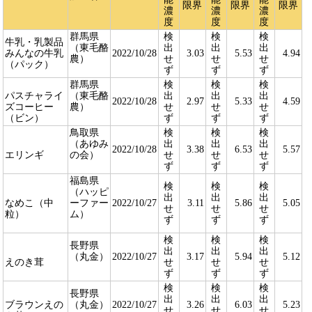
限界
限界
限界
濃
濃
濃
度
度
度
群馬県
検
検
検
牛乳・乳製品
（東毛酪
出
出
出
みんなの牛乳
2022/10/28
3.03
5.53
4.94
農）
せ
せ
せ
（パック）
ず
ず
ず
群馬県
検
検
検
パスチャライ
（東毛酪
出
出
出
2022/10/28
2.97
5.33
4.59
ズコーヒー
農）
せ
せ
せ
（ビン）
ず
ず
ず
鳥取県
検
検
検
（あゆみ
出
出
出
2022/10/28
3.38
6.53
5.57
エリンギ
の会）
せ
せ
せ
ず
ず
ず
福島県
検
検
検
（ハッピ
出
出
出
なめこ（中
ーファー
2022/10/27
3.11
5.86
5.05
せ
せ
せ
粒）
ム）
ず
ず
ず
検
検
検
長野県
出
出
出
（丸金）
2022/10/27
3.17
5.94
5.12
えのき茸
せ
せ
せ
ず
ず
ず
検
検
検
長野県
出
出
出
ブラウンえの
（丸金）
2022/10/27
3.26
6.03
5.23
せ
せ
せ