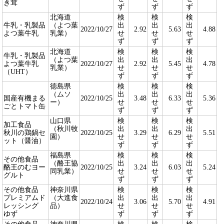
き茸
ず
ず
ず
北海道
検
検
検
牛乳・乳製品
（よつ葉
出
出
出
2022/10/27
2.92
5.63
4.88
よつ葉牛乳
乳業）
せ
せ
せ
ず
ず
ず
北海道
検
検
検
牛乳・乳製品
（よつ葉
出
出
出
よつ葉牛乳
2022/10/27
2.92
5.45
4.78
乳業）
せ
せ
せ
（UHT）
ず
ず
ず
徳島県
検
検
検
（ムソ
出
出
出
国産有機まる
2022/10/25
3.48
6.33
5.36
ー）
せ
せ
せ
ごとトマト缶
ず
ず
ず
山口県
検
検
検
加工食品
（秋川牧
出
出
出
秋川の鶏鍋セ
2022/10/25
3.29
6.29
5.51
園）
せ
せ
せ
ット（醤油）
ず
ず
ず
福島県
検
検
検
その他食品
（酪王協
出
出
出
酪王のむヨー
2022/10/25
3.24
6.03
5.24
同乳業）
せ
せ
せ
グルト
ず
ず
ず
その他食品
神奈川県
検
検
検
プレミアムド
（大進食
出
出
出
2022/10/24
3.06
5.70
4.91
レッシング
品）
せ
せ
せ
ゆず
ず
ず
ず