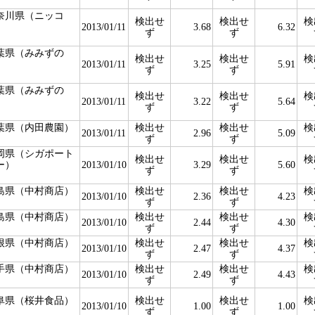
奈川県（ニッコ
検出せ
検出せ
検
）
2013/01/11
3.68
6.32
ず
ず
葉県（みみずの
検出せ
検出せ
検
）
2013/01/11
3.25
5.91
ず
ず
葉県（みみずの
検出せ
検出せ
検
）
2013/01/11
3.22
5.64
ず
ず
葉県（内田農園）
検出せ
検出せ
検
2013/01/11
2.96
5.09
ず
ず
岡県（シガポート
検出せ
検出せ
検
ー）
2013/01/10
3.29
5.60
ず
ず
島県（中村商店）
検出せ
検出せ
検
2013/01/10
2.36
4.23
ず
ず
島県（中村商店）
検出せ
検出せ
検
2013/01/10
2.44
4.30
ず
ず
根県（中村商店）
検出せ
検出せ
検
2013/01/10
2.47
4.37
ず
ず
手県（中村商店）
検出せ
検出せ
検
2013/01/10
2.49
4.43
ず
ず
阜県（桜井食品）
検出せ
検出せ
検
2013/01/10
1.00
1.00
ず
ず