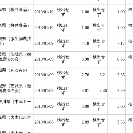
阜県（桜井食品）
検出せ
検出せ
検
2013/01/10
1.00
1.00
ず
ず
阜県（桜井食品）
検出せ
検出せ
検
2013/01/10
1.00
1.00
ず
ず
城県（微生物農法
検出せ
検出せ
検
会）
2013/01/09
4.18
7.17
ず
ず
葉県（茨城県（微
検出せ
検出せ
検
物農法の会）
2013/01/09
3.98
6.86
ず
ず
城県（あゆみの
検出せ
）
2013/01/09
2.76
3.21
2.35
ず
城県（茨城県（微
検出せ
物農法の会）
2013/01/09
3.01
7.46
2.59
ず
奈川県（中津ミー
検出せ
検出せ
検
）
2013/01/09
3.00
3.00
ず
ず
島県（大木代吉本
検出せ
検出せ
検
）
2013/01/08
2.09
3.56
ず
ず