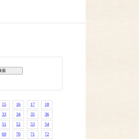
15
16
17
18
33
34
35
36
51
52
53
54
69
70
71
72