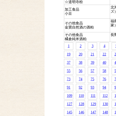
☆道明寺粉
北
加工食品
ズ
小豆
福
その他食品
家
金寶自然酒の酒粕
その他食品
長
橘倉純米酒粕
1
2
3
4
19
20
21
22
37
38
39
40
55
56
57
58
73
74
75
76
91
92
93
94
109
110
111
112
127
128
129
130
145
146
147
148