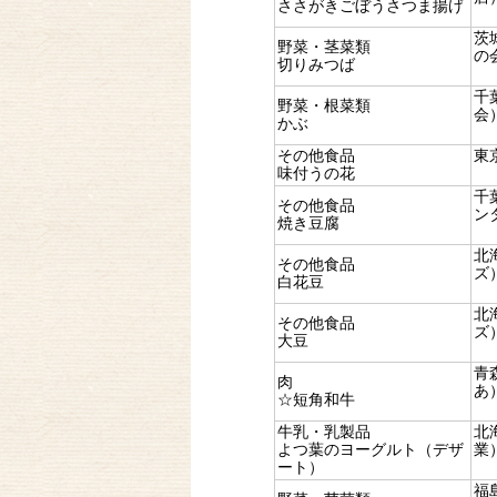
ささがきごぼうさつま揚げ
茨
野菜・茎菜類
の
切りみつば
千
野菜・根菜類
会
かぶ
その他食品
東
味付うの花
千
その他食品
ン
焼き豆腐
北
その他食品
ズ
白花豆
北
その他食品
ズ
大豆
青
肉
あ
☆短角和牛
牛乳・乳製品
北
よつ葉のヨーグルト（デザ
業
ート）
福