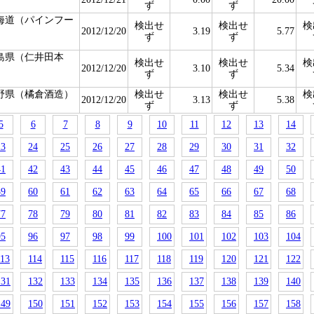
ず
ず
海道（パインフー
検出せ
検出せ
検
）
2012/12/20
3.19
5.77
ず
ず
島県（仁井田本
検出せ
検出せ
検
）
2012/12/20
3.10
5.34
ず
ず
野県（橘倉酒造）
検出せ
検出せ
検
2012/12/20
3.13
5.38
ず
ず
5
6
7
8
9
10
11
12
13
14
23
24
25
26
27
28
29
30
31
32
41
42
43
44
45
46
47
48
49
50
59
60
61
62
63
64
65
66
67
68
77
78
79
80
81
82
83
84
85
86
95
96
97
98
99
100
101
102
103
104
113
114
115
116
117
118
119
120
121
122
131
132
133
134
135
136
137
138
139
140
149
150
151
152
153
154
155
156
157
158