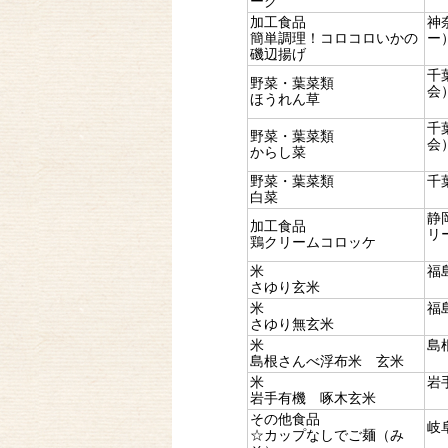
ーグ
加工食品
神
簡単調理！コロコロいかの
ー
磯辺揚げ
千
野菜・葉菜類
会
ほうれん草
千
野菜・葉菜類
会
からし菜
野菜・葉菜類
千
白菜
静
加工食品
リ
鶏クリームコロッケ
米
福
さゆり玄米
米
福
さゆり無玄米
米
島
島根さんべ浮布米 玄米
米
岩
岩手有機 啄木玄米
その他食品
岐
☆カップなしでご麺（み