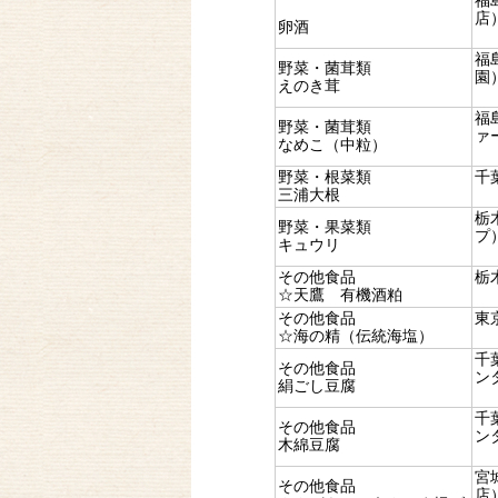
福
店
卵酒
福
野菜・菌茸類
園
えのき茸
福
野菜・菌茸類
ァ
なめこ（中粒）
野菜・根菜類
千
三浦大根
栃
野菜・果菜類
プ
キュウリ
その他食品
栃
☆天鷹 有機酒粕
その他食品
東
☆海の精（伝統海塩）
千
その他食品
ン
絹ごし豆腐
千
その他食品
ン
木綿豆腐
宮
その他食品
店