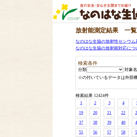
放射能測定結果 一覧
なのはな生協の放射性セシウム
なのはな生協の放射能対応につ
検索条件
分類
対象
☆の付いているデータは外部
検索結果 12424件
1
2
3
4
19
20
21
22
37
38
39
40
55
56
57
58