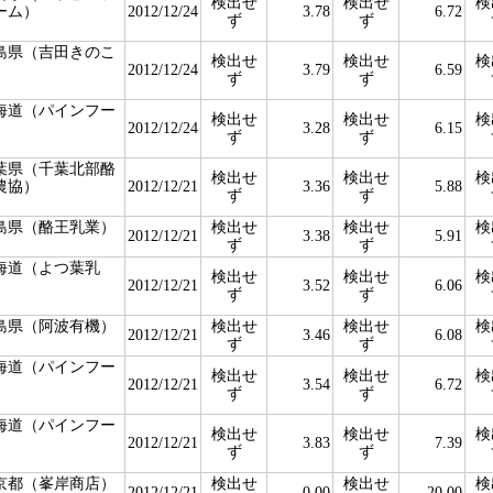
検出せ
検出せ
検
ーム）
2012/12/24
3.78
6.72
ず
ず
島県（吉田きのこ
検出せ
検出せ
検
）
2012/12/24
3.79
6.59
ず
ず
海道（パインフー
検出せ
検出せ
検
）
2012/12/24
3.28
6.15
ず
ず
葉県（千葉北部酪
検出せ
検出せ
検
農協）
2012/12/21
3.36
5.88
ず
ず
島県（酪王乳業）
検出せ
検出せ
検
2012/12/21
3.38
5.91
ず
ず
海道（よつ葉乳
検出せ
検出せ
検
）
2012/12/21
3.52
6.06
ず
ず
島県（阿波有機）
検出せ
検出せ
検
2012/12/21
3.46
6.08
ず
ず
海道（パインフー
検出せ
検出せ
検
）
2012/12/21
3.54
6.72
ず
ず
海道（パインフー
検出せ
検出せ
検
）
2012/12/21
3.83
7.39
ず
ず
京都（峯岸商店）
検出せ
検出せ
検
2012/12/21
0.00
20.00