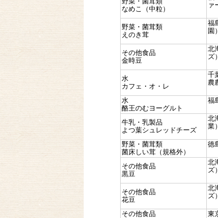
野菜・菌茸類
ァ
なめこ（中粒）
福
野菜・菌茸類
園
えのき茸
北
その他食品
ズ
金時豆
千
水
農
カフェ・オ・レ
水
福
酪王のむヨーグルト
北
牛乳・乳製品
業
よつ葉シュレッドチーズ
野菜・菌茸類
徳
菌床しい茸（規格外）
北
その他食品
ズ
黒豆
北
その他食品
ズ
花豆
その他食品
東