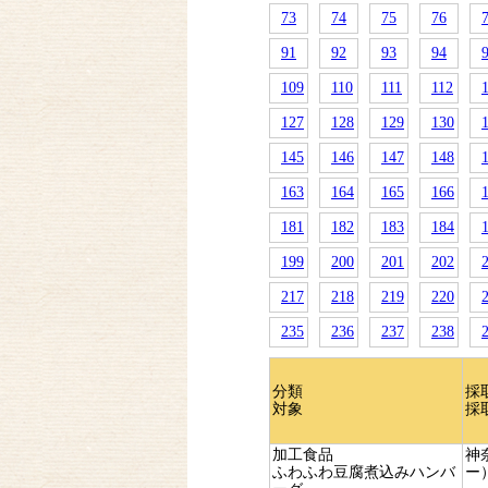
73
74
75
76
91
92
93
94
109
110
111
112
127
128
129
130
145
146
147
148
163
164
165
166
181
182
183
184
199
200
201
202
217
218
219
220
235
236
237
238
分類
採
対象
採
加工食品
神
ふわふわ豆腐煮込みハンバ
ー