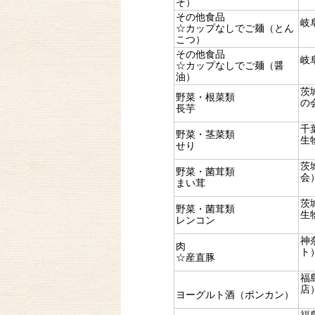
そ）
その他食品
岐
☆カップなしでご麺（とん
こつ）
その他食品
岐
☆カップなしでご麺（醤
油）
茨
野菜・根菜類
の
長芋
千
野菜・茎菜類
生
せり
茨
野菜・菌茸類
会
まい茸
茨
野菜・菌茸類
生
レンコン
神
肉
ト
☆産直豚
福
店
ヨーグルト酒（ポンカン）