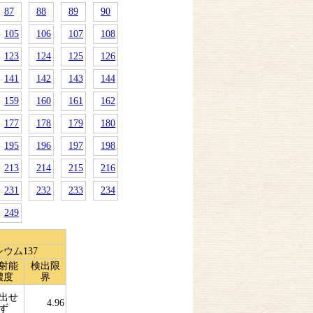
87
88
89
90
105
106
107
108
123
124
125
126
141
142
143
144
159
160
161
162
177
178
179
180
195
196
197
198
213
214
215
216
231
232
233
234
249
ウム137
射能
検出限
濃度
界
出せ
4.96
ず