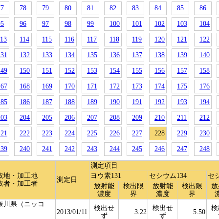
77
78
79
80
81
82
83
84
85
86
95
96
97
98
99
100
101
102
103
104
113
114
115
116
117
118
119
120
121
122
131
132
133
134
135
136
137
138
139
140
149
150
151
152
153
154
155
156
157
158
167
168
169
170
171
172
173
174
175
176
185
186
187
188
189
190
191
192
193
194
203
204
205
206
207
208
209
210
211
212
221
222
223
224
225
226
227
228
229
230
239
240
241
242
243
244
245
246
247
248
測定項目
取地・加工地
ヨウ素131
セシウム134
セシ
測定日
取者・加工者
放射能
検出限
放射能
検出限
放
濃度
界
濃度
界
奈川県（ニッコ
検出せ
検出せ
検
）
2013/01/11
3.22
5.50
ず
ず