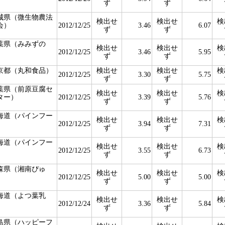
ず
ず
城県（微生物農法
検出せ
検出せ
検
会）
2012/12/25
3.46
6.07
ず
ず
葉県（みみずの
検出せ
検出せ
検
）
2012/12/25
3.46
5.95
ず
ず
京都（丸和食品）
検出せ
検出せ
検
2012/12/25
3.30
5.75
ず
ず
葉県（前原豆腐セ
検出せ
検出せ
検
ター）
2012/12/25
3.39
5.76
ず
ず
海道（パインフー
検出せ
検出せ
検
）
2012/12/25
3.94
7.31
ず
ず
海道（パインフー
検出せ
検出せ
検
）
2012/12/25
3.55
6.73
ず
ず
森県（湘南ぴゅ
検出せ
検出せ
検
）
2012/12/25
5.00
5.00
ず
ず
海道（よつ葉乳
検出せ
検出せ
検
）
2012/12/24
3.36
5.84
ず
ず
島県（ハッピーフ