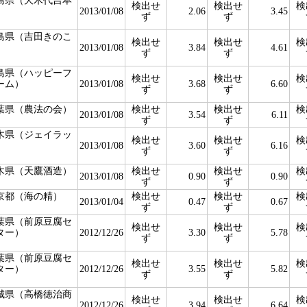
島県（大木代吉本
検出せ
検出せ
検
）
2013/01/08
2.06
3.45
ず
ず
島県（吉田きのこ
検出せ
検出せ
検
）
2013/01/08
3.84
4.61
ず
ず
島県（ハッピーフ
検出せ
検出せ
検
ーム）
2013/01/08
3.68
6.60
ず
ず
葉県（農法の会）
検出せ
検出せ
検
2013/01/08
3.54
6.11
ず
ず
木県（ジェイラッ
検出せ
検出せ
検
）
2013/01/08
3.60
6.16
ず
ず
木県（天鷹酒造）
検出せ
検出せ
検
2013/01/08
0.90
0.90
ず
ず
京都（海の精）
検出せ
検出せ
検
2013/01/04
0.47
0.67
ず
ず
葉県（前原豆腐セ
検出せ
検出せ
検
ター）
2012/12/26
3.30
5.78
ず
ず
葉県（前原豆腐セ
検出せ
検出せ
検
ター）
2012/12/26
3.55
5.82
ず
ず
城県（高橋徳治商
検出せ
検出せ
検
）
2012/12/26
3.94
6.64