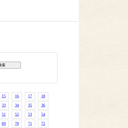
15
16
17
18
33
34
35
36
51
52
53
54
69
70
71
72