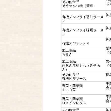
その他食品
ズ
そうめんつゆ（濃縮）
神
有機ノンフライ醤油ラーメ
ン
神
有機ノンフライ味噌ラーメ
ン
神
有機スパゲッティ
愛
加工食品
ド
ちまき
加工食品
岩
芽吹き屋柏もち（みそあ
ド
ん）
その他食品
徳
有機ピザソース
千
野菜・葉菜類
会
ミニ白菜
千
野菜・葉菜類
会
ロメインレタス
その他食品
神