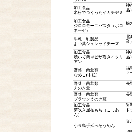
神
加工食品
品
米粉でつくったイカチヂミ
加工食品
栃
ジロロモーニパスタ（ボロ
ネーゼ）
北
牛乳・乳製品
業
よつ葉シュレッドチーズ
加工食品
神
焼いて簡単ピザ巻きイタリ
品
アン
福
野菜・菌茸類
ァ
なめこ(中粒）
野菜・菌茸類
長
えのき茸
野菜・菌茸類
長
ブラウンえのき茸
加工食品
岩
芽吹き屋柏もち（こしあ
ド
ん）
香
小豆島手延べそうめん
和