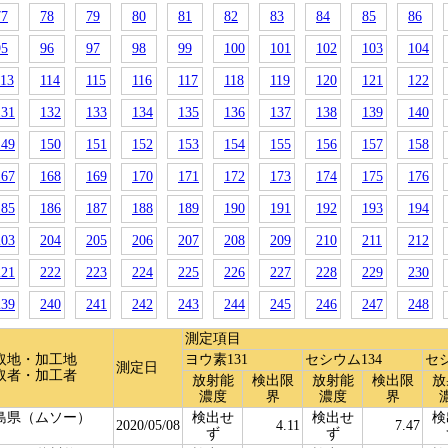
77
78
79
80
81
82
83
84
85
86
95
96
97
98
99
100
101
102
103
104
113
114
115
116
117
118
119
120
121
122
131
132
133
134
135
136
137
138
139
140
149
150
151
152
153
154
155
156
157
158
167
168
169
170
171
172
173
174
175
176
185
186
187
188
189
190
191
192
193
194
203
204
205
206
207
208
209
210
211
212
221
222
223
224
225
226
227
228
229
230
239
240
241
242
243
244
245
246
247
248
測定項目
取地・加工地
ヨウ素131
セシウム134
セシ
測定日
取者・加工者
放射能
検出限
放射能
検出限
放
濃度
界
濃度
界
島県（ムソー）
検出せ
検出せ
検
2020/05/08
4.11
7.47
ず
ず