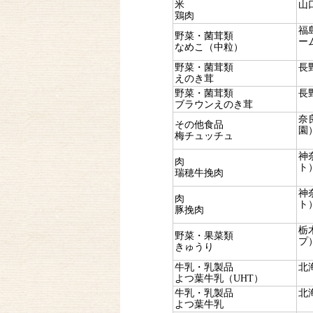
米
山
鶏肉
福
野菜・菌茸類
ー
なめこ（中粒）
野菜・菌茸類
長
えのき茸
野菜・菌茸類
長
ブラウンえのき茸
奈
その他食品
園
梅チュッチュ
神
肉
ト
瑞穂牛挽肉
神
肉
ト
豚挽肉
栃
野菜・果菜類
プ
きゅうり
牛乳・乳製品
北
よつ葉牛乳（UHT）
牛乳・乳製品
北
よつ葉牛乳