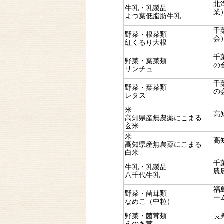
北
牛乳・乳製品
業
よつ葉低脂肪牛乳
千
野菜・根菜類
会
紅くるり大根
千
野菜・葉菜類
の
サンチュ
千
野菜・葉菜類
の
レタス
米
高
高知県産無農薬にこまる
玄米
米
高
高知県産無農薬にこまる
白米
千
牛乳・乳製品
農
八千代牛乳
福
野菜・菌茸類
ー
なめこ（中粒）
野菜・菌茸類
長