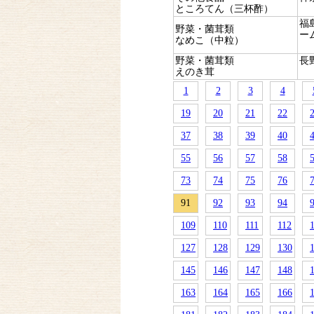
ところてん（三杯酢）
福
野菜・菌茸類
ー
なめこ（中粒）
野菜・菌茸類
長
えのき茸
1
2
3
4
19
20
21
22
37
38
39
40
55
56
57
58
73
74
75
76
91
92
93
94
109
110
111
112
127
128
129
130
145
146
147
148
163
164
165
166