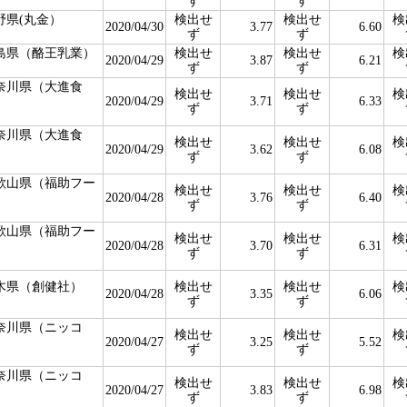
ず
ず
野県(丸金）
検出せ
検出せ
検
2020/04/30
3.77
6.60
ず
ず
島県（酪王乳業）
検出せ
検出せ
検
2020/04/29
3.87
6.21
ず
ず
奈川県（大進食
検出せ
検出せ
検
）
2020/04/29
3.71
6.33
ず
ず
奈川県（大進食
検出せ
検出せ
検
）
2020/04/29
3.62
6.08
ず
ず
歌山県（福助フー
検出せ
検出せ
検
）
2020/04/28
3.76
6.40
ず
ず
歌山県（福助フー
検出せ
検出せ
検
）
2020/04/28
3.70
6.31
ず
ず
木県（創健社）
検出せ
検出せ
検
2020/04/28
3.35
6.06
ず
ず
奈川県（ニッコ
検出せ
検出せ
検
）
2020/04/27
3.25
5.52
ず
ず
奈川県（ニッコ
検出せ
検出せ
検
）
2020/04/27
3.83
6.98
ず
ず