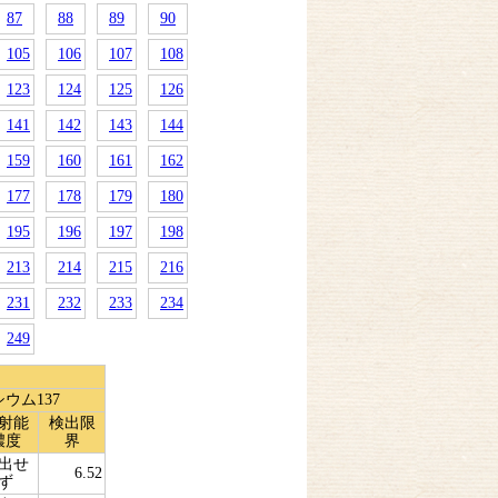
87
88
89
90
105
106
107
108
123
124
125
126
141
142
143
144
159
160
161
162
177
178
179
180
195
196
197
198
213
214
215
216
231
232
233
234
249
ウム137
射能
検出限
濃度
界
出せ
6.52
ず