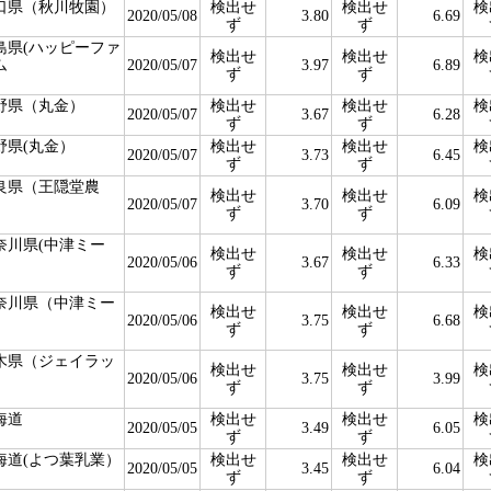
口県（秋川牧園）
検出せ
検出せ
検
2020/05/08
3.80
6.69
ず
ず
島県(ハッピーファ
検出せ
検出せ
検
ム
2020/05/07
3.97
6.89
ず
ず
野県（丸金）
検出せ
検出せ
検
2020/05/07
3.67
6.28
ず
ず
野県(丸金）
検出せ
検出せ
検
2020/05/07
3.73
6.45
ず
ず
良県（王隠堂農
検出せ
検出せ
検
）
2020/05/07
3.70
6.09
ず
ず
奈川県(中津ミー
検出せ
検出せ
検
）
2020/05/06
3.67
6.33
ず
ず
奈川県（中津ミー
検出せ
検出せ
検
）
2020/05/06
3.75
6.68
ず
ず
木県（ジェイラッ
検出せ
検出せ
検
）
2020/05/06
3.75
3.99
ず
ず
海道
検出せ
検出せ
検
2020/05/05
3.49
6.05
ず
ず
海道(よつ葉乳業）
検出せ
検出せ
検
2020/05/05
3.45
6.04
ず
ず