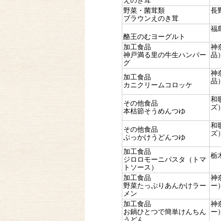
えのき茸
野菜・菌茸類
長
ブラウンえのき茸
福
酪王のむヨーグルト
加工食品
神
神戸満る里の牛生ハンバー
品
グ
神
加工食品
品
カニクリームコロッケ
和
その他食品
ズ
本枯節そうめんつゆ
和
その他食品
ズ
ぶっかけうどんつゆ
加工食品
栃
ジロロモーニパスタ（トマ
トソース）
加工食品
神
野菜たっぷりあんかけラー
ー
メン
加工食品
神
お鍋ひとつで簡単けんちん
ー
うどん