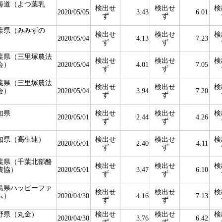
海道（よつ葉乳
検出せ
検出せ
検
）
2020/05/05
3.43
6.01
ず
ず
葉県（みみずの
検出せ
検出せ
検
）
2020/05/04
4.13
7.23
ず
ず
葉県（三里塚農法
検出せ
検出せ
検
会）
2020/05/04
4.01
7.05
ず
ず
葉県（三里塚農法
検出せ
検出せ
検
会）
2020/05/04
3.94
7.20
ず
ず
知県
検出せ
検出せ
検
2020/05/01
2.44
4.26
ず
ず
知県（高生連）
検出せ
検出せ
検
2020/05/01
2.40
4.11
ず
ず
葉県（千葉北部酪
検出せ
検出せ
検
農協）
2020/05/01
3.47
6.10
ず
ず
島県ハッピーファ
検出せ
検出せ
検
ム）
2020/04/30
4.16
7.13
ず
ず
野県（丸金）
検出せ
検出せ
検
2020/04/30
3.76
6.42