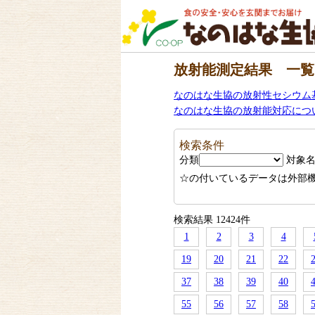
放射能測定結果 一覧
なのはな生協の放射性セシウム
なのはな生協の放射能対応につ
検索条件
分類
対象
☆の付いているデータは外部
検索結果 12424件
1
2
3
4
19
20
21
22
37
38
39
40
55
56
57
58