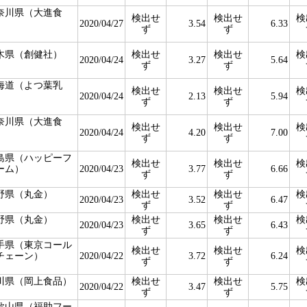
奈川県（大進食
検出せ
検出せ
検
）
2020/04/27
3.54
6.33
ず
ず
木県（創健社）
検出せ
検出せ
検
2020/04/24
3.27
5.64
ず
ず
海道（よつ葉乳
検出せ
検出せ
検
）
2020/04/24
2.13
5.94
ず
ず
奈川県（大進食
検出せ
検出せ
検
）
2020/04/24
4.20
7.00
ず
ず
島県（ハッピーフ
検出せ
検出せ
検
ーム）
2020/04/23
3.77
6.66
ず
ず
野県（丸金）
検出せ
検出せ
検
2020/04/23
3.52
6.47
ず
ず
野県（丸金）
検出せ
検出せ
検
2020/04/23
3.65
6.43
ず
ず
手県（東京コール
検出せ
検出せ
検
チェーン）
2020/04/22
3.72
6.24
ず
ず
川県（岡上食品）
検出せ
検出せ
検
2020/04/22
3.47
5.75
ず
ず
歌山県（福助フー