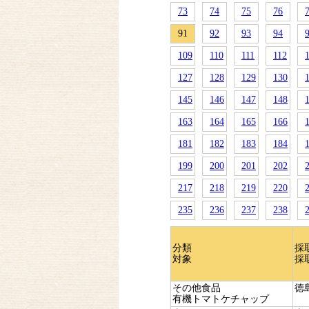
73
74
75
76
91
92
93
94
109
110
111
112
127
128
129
130
145
146
147
148
163
164
165
166
181
182
183
184
199
200
201
202
217
218
219
220
235
236
237
238
分類
採
対象
採
その他食品
徳
有機トマトケチャップ