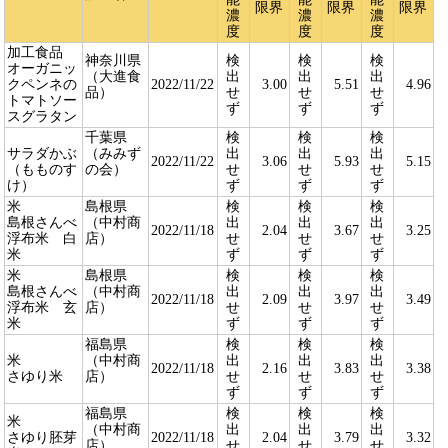
限界
限界
限界
濃
濃
濃
度
度
度
加工食品
神奈川県
検
検
検
オーガニッ
（大進食
出
出
出
クペンネの
2022/11/22
3.00
5.51
4.96
品）
せ
せ
せ
トマトソー
ず
ず
ず
スグラタン
千葉県
検
検
検
サラダかぶ
（みみず
出
出
出
2022/11/22
3.06
5.93
5.15
（もものす
の会）
せ
せ
せ
け）
ず
ず
ず
米
島根県
検
検
検
島根さんべ
（中村商
出
出
出
2022/11/18
2.04
3.67
3.25
浮布米 白
店）
せ
せ
せ
米
ず
ず
ず
米
島根県
検
検
検
島根さんべ
（中村商
出
出
出
2022/11/18
2.09
3.97
3.49
浮布米 玄
店）
せ
せ
せ
米
ず
ず
ず
福島県
検
検
検
米
（中村商
出
出
出
2022/11/18
2.16
3.83
3.38
さゆり米
店）
せ
せ
せ
ず
ず
ず
福島県
検
検
検
米
（中村商
出
出
出
さゆり胚芽
2022/11/18
2.04
3.79
3.32
店）
せ
せ
せ