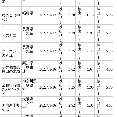
米
ず
ず
ず
検
検
検
福島県
出
出
出
なめこ（中
2022/11/17
3.38
6.15
5.45
せ
せ
せ
粒）
ず
ず
ず
検
検
検
長野県
出
出
出
（丸金）
2022/11/17
3.19
5.97
5.14
えのき茸
せ
せ
せ
ず
ず
ず
検
検
検
長野県
出
出
出
ブラウンえ
（丸金）
2022/11/17
3.25
6.11
5.15
せ
せ
せ
のき茸
ず
ず
ず
高知県
検
検
検
その他食品
（厚生
出
出
出
2022/11/16
3.02
5.64
4.95
棚田の米粉
連）
せ
せ
せ
ず
ず
ず
神奈川県
検
検
検
全粒粉有機
（創健
出
出
出
2022/11/16
3.25
5.98
5.13
スパゲッテ
社）
せ
せ
せ
ィ
ず
ず
ず
大阪府
検
検
検
（ムソ
出
出
出
国内産十割
2022/11/16
2.92
5.33
4.63
ー）
せ
せ
せ
そば
ず
ず
ず