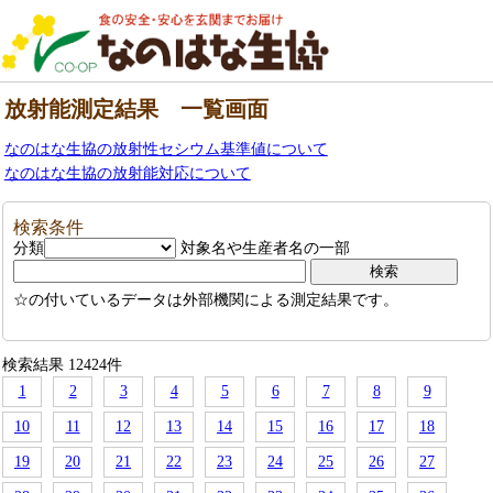
放射能測定結果 一覧画面
なのはな生協の放射性セシウム基準値について
なのはな生協の放射能対応について
検索条件
分類
対象名や生産者名の一部
☆の付いているデータは外部機関による測定結果です。
検索結果 12424件
1
2
3
4
5
6
7
8
9
10
11
12
13
14
15
16
17
18
19
20
21
22
23
24
25
26
27