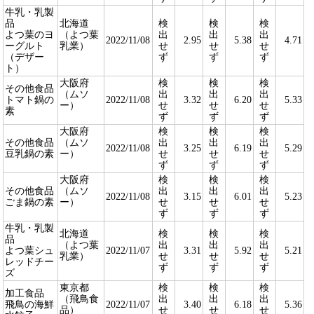
牛乳・乳製
品
北海道
検
検
検
よつ葉のヨ
（よつ葉
出
出
出
2022/11/08
2.95
5.38
4.71
ーグルト
乳業）
せ
せ
せ
（デザー
ず
ず
ず
ト）
大阪府
検
検
検
その他食品
（ムソ
出
出
出
トマト鍋の
2022/11/08
3.32
6.20
5.33
ー）
せ
せ
せ
素
ず
ず
ず
大阪府
検
検
検
その他食品
（ムソ
出
出
出
2022/11/08
3.25
6.19
5.29
豆乳鍋の素
ー）
せ
せ
せ
ず
ず
ず
大阪府
検
検
検
その他食品
（ムソ
出
出
出
2022/11/08
3.15
6.01
5.23
ごま鍋の素
ー）
せ
せ
せ
ず
ず
ず
牛乳・乳製
北海道
検
検
検
品
（よつ葉
出
出
出
よつ葉シュ
2022/11/07
3.31
5.92
5.21
乳業）
せ
せ
せ
レッドチー
ず
ず
ず
ズ
東京都
検
検
検
加工食品
（飛鳥食
出
出
出
飛鳥の海鮮
2022/11/07
3.40
6.18
5.36
品）
せ
せ
せ