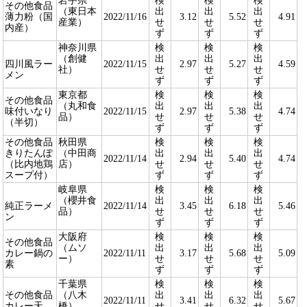
岩手県
検
検
検
その他食品
（東日本
出
出
出
薄力粉（国
2022/11/16
3.12
5.52
4.91
産業）
せ
せ
せ
内産）
ず
ず
ず
神奈川県
検
検
検
（創健
出
出
出
四川風ラー
2022/11/15
2.97
5.27
4.59
社）
せ
せ
せ
メン
ず
ず
ず
東京都
検
検
検
その他食品
（丸和食
出
出
出
味付いなり
2022/11/15
2.97
5.38
4.74
品）
せ
せ
せ
（半切）
ず
ず
ず
その他食品
秋田県
検
検
検
きりたんぽ
（中田商
出
出
出
2022/11/14
2.94
5.40
4.74
（比内地鶏
店）
せ
せ
せ
スープ付）
ず
ず
ず
岐阜県
検
検
検
（櫻井食
出
出
出
純正ラーメ
2022/11/14
3.45
6.18
5.46
品）
せ
せ
せ
ン
ず
ず
ず
大阪府
検
検
検
その他食品
（ムソ
出
出
出
カレー鍋の
2022/11/11
3.17
5.68
5.09
ー）
せ
せ
せ
素
ず
ず
ず
千葉県
検
検
検
その他食品
（八木
出
出
出
2022/11/11
3.41
6.32
5.67
カレー天
橋）
せ
せ
せ