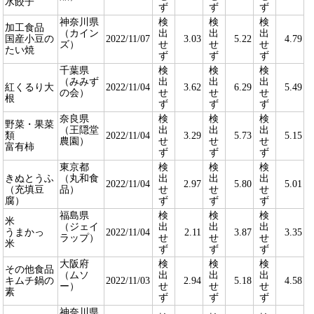
水餃子
ず
ず
ず
神奈川県
検
検
検
加工食品
（カイン
出
出
出
国産小豆の
2022/11/07
3.03
5.22
4.79
ズ）
せ
せ
せ
たい焼
ず
ず
ず
千葉県
検
検
検
（みみず
出
出
出
紅くるり大
2022/11/04
3.62
6.29
5.49
の会）
せ
せ
せ
根
ず
ず
ず
奈良県
検
検
検
野菜・果菜
（王隠堂
出
出
出
類
2022/11/04
3.29
5.73
5.15
農園）
せ
せ
せ
富有柿
ず
ず
ず
東京都
検
検
検
きぬとうふ
（丸和食
出
出
出
2022/11/04
2.97
5.80
5.01
（充填豆
品）
せ
せ
せ
腐）
ず
ず
ず
福島県
検
検
検
米
（ジェイ
出
出
出
うまかっ
2022/11/04
2.11
3.87
3.35
ラップ）
せ
せ
せ
米
ず
ず
ず
大阪府
検
検
検
その他食品
（ムソ
出
出
出
キムチ鍋の
2022/11/03
2.94
5.18
4.58
ー）
せ
せ
せ
素
ず
ず
ず
神奈川県