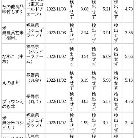
検
検
検
（東京コ
その他食品
出
出
出
ールドチ
2022/11/03
3.08
5.21
4.70
味付もずく
せ
せ
せ
ェーン）
ず
ず
ず
福島県
検
検
検
米
（ジェイ
出
出
出
無農薬玄米
2022/11/03
2.14
3.91
3.36
ラップ）
せ
せ
せ
「稲田」
ず
ず
ず
福島県
検
検
検
（ハッピ
出
出
出
なめこ（中
ーファー
2022/11/02
3.54
6.09
5.66
せ
せ
せ
粒）
ム）
ず
ず
ず
検
検
検
長野県
出
出
出
（丸金）
2022/11/02
3.19
5.90
5.13
えのき茸
せ
せ
せ
ず
ず
ず
検
検
検
長野県
出
出
出
ブラウンえ
（丸金）
2022/11/02
3.03
5.57
4.76
せ
せ
せ
のき茸
ず
ず
ず
福島県
検
検
検
米
（ジェイ
出
出
出
無研米コシ
2022/11/02
1.99
3.72
3.24
ラップ）
せ
せ
せ
ヒカリ
ず
ず
ず
広島県
検
検
検