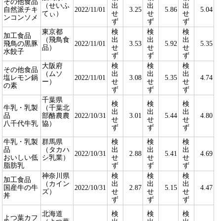
その他食品
（せいふ
出
出
出
自然派チキ
2022/11/01
3.25
5.86
5.04
てぃ）
せ
せ
せ
ンコンソメ
ず
ず
ず
東京都
検
検
検
加工食品
（飛鳥食
出
出
出
飛鳥の黒豚
2022/11/01
3.53
5.92
5.35
品）
せ
せ
せ
水餃子
ず
ず
ず
大阪府
検
検
検
その他食品
（ムソ
出
出
出
塩レモン鍋
2022/11/01
3.08
5.35
4.74
ー）
せ
せ
せ
の素
ず
ず
ず
千葉県
検
検
検
牛乳・乳製
（千葉北
出
出
出
品
部酪農農
2022/10/31
3.01
5.44
4.80
せ
せ
せ
八千代牛乳
協）
ず
ず
ず
牛乳・乳製
群馬県
検
検
検
品
（タカハ
出
出
出
2022/10/31
2.88
5.41
4.69
おいしい低
シ乳業）
せ
せ
せ
脂肪乳
ず
ず
ず
神奈川県
検
検
検
加工食品
（カイン
出
出
出
国産牛の牛
2022/10/31
2.87
5.15
4.47
ズ）
せ
せ
せ
丼
ず
ず
ず
北海道
検
検
検
よつ葉カフ