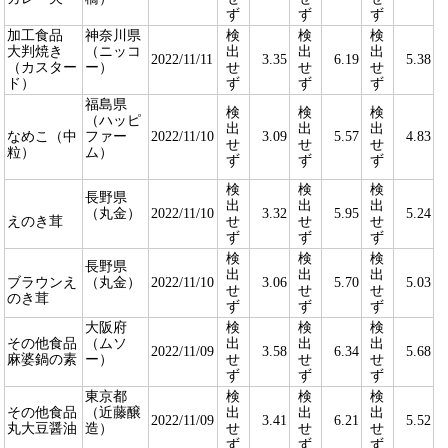
ず
ず
ず
加工食品
神奈川県
検
検
検
大判焼き
（ニッコ
出
出
出
2022/11/11
3.35
6.19
5.38
（カスター
ー）
せ
せ
せ
ド）
ず
ず
ず
福島県
検
検
検
（ハッピ
出
出
出
なめこ（中
ファー
2022/11/10
3.09
5.57
4.83
せ
せ
せ
粒）
ム）
ず
ず
ず
検
検
検
長野県
出
出
出
（丸金）
2022/11/10
3.32
5.95
5.24
えのき茸
せ
せ
せ
ず
ず
ず
検
検
検
長野県
出
出
出
ブラウンえ
（丸金）
2022/11/10
3.06
5.70
5.03
せ
せ
せ
のき茸
ず
ず
ず
大阪府
検
検
検
その他食品
（ムソ
出
出
出
2022/11/09
3.58
6.34
5.68
麻婆鍋の素
ー）
せ
せ
せ
ず
ず
ず
東京都
検
検
検
その他食品
（近藤醸
出
出
出
2022/11/09
3.41
6.21
5.52
丸大豆醤油
造）
せ
せ
せ
ず
ず
ず