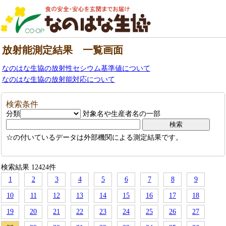
放射能測定結果 一覧画面
なのはな生協の放射性セシウム基準値について
なのはな生協の放射能対応について
検索条件
分類
対象名や生産者名の一部
☆の付いているデータは外部機関による測定結果です。
検索結果 12424件
1
2
3
4
5
6
7
8
9
10
11
12
13
14
15
16
17
18
19
20
21
22
23
24
25
26
27