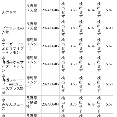
検
検
検
長野県
出
出
出
（丸金）
2024/06/06
3.63
6.34
5.82
えのき茸
せ
せ
せ
ず
ず
ず
検
検
検
長野県
出
出
出
ブラウンえの
（丸金）
2024/06/06
3.85
6.97
6.00
せ
せ
せ
き茸
ず
ず
ず
水
徳島県
検
検
検
オーガニック
（ムソ
出
出
出
2024/06/05
3.62
6.34
5.62
ぶどうサイダ
ー）
せ
せ
せ
ー＋レモン
ず
ず
ず
水
徳島県
検
検
検
有機みかんサ
（ムソ
出
出
出
2024/06/05
3.50
6.19
5.52
イダー＋レモ
ー）
せ
せ
せ
ン
ず
ず
ず
水
徳島県
検
検
検
有機フルーテ
（ムソ
出
出
出
ィーmixジュ
2024/06/05
3.66
6.18
5.58
ー）
せ
せ
せ
ースプラス野
ず
ず
ず
菜
長野県
検
検
検
水
（創健
出
出
出
みかんジュー
2024/06/04
3.76
6.49
5.57
社）
せ
せ
せ
ス
ず
ず
ず
水
長野県
検
検
検