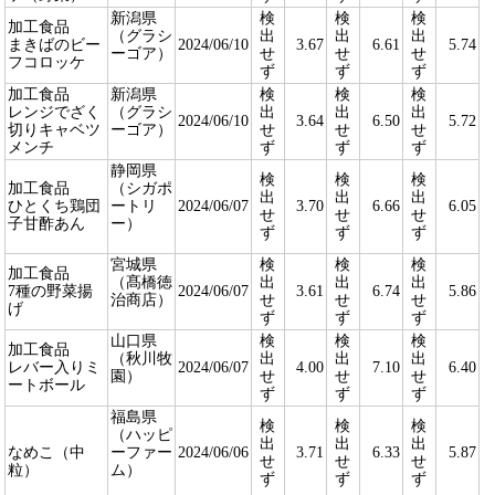
新潟県
検
検
検
加工食品
（グラシ
出
出
出
まきばのビー
2024/06/10
3.67
6.61
5.74
ーゴア）
せ
せ
せ
フコロッケ
ず
ず
ず
加工食品
新潟県
検
検
検
レンジでざく
（グラシ
出
出
出
2024/06/10
3.64
6.50
5.72
切りキャベツ
ーゴア）
せ
せ
せ
メンチ
ず
ず
ず
静岡県
検
検
検
加工食品
（シガポ
出
出
出
ひとくち鶏団
ートリ
2024/06/07
3.70
6.66
6.05
せ
せ
せ
子甘酢あん
ー）
ず
ず
ず
宮城県
検
検
検
加工食品
（髙橋徳
出
出
出
7種の野菜揚
2024/06/07
3.61
6.74
5.86
治商店）
せ
せ
せ
げ
ず
ず
ず
山口県
検
検
検
加工食品
（秋川牧
出
出
出
レバー入りミ
2024/06/07
4.00
7.10
6.40
園）
せ
せ
せ
ートボール
ず
ず
ず
福島県
検
検
検
（ハッピ
出
出
出
なめこ（中
ーファー
2024/06/06
3.71
6.33
5.87
せ
せ
せ
粒）
ム）
ず
ず
ず