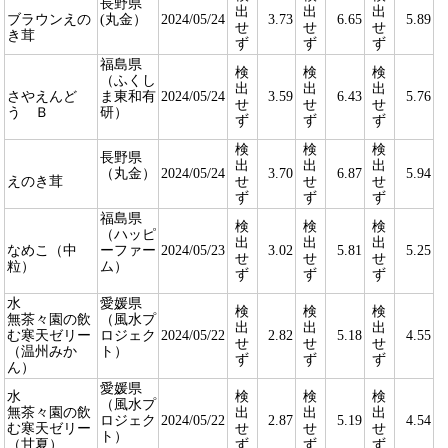
長野県
出
出
出
ブラウンえの
(丸金）
2024/05/24
3.73
6.65
5.89
せ
せ
せ
き茸
ず
ず
ず
福島県
検
検
検
（ふくし
出
出
出
さやえんど
ま東和有
2024/05/24
3.59
6.43
5.76
せ
せ
せ
う Ｂ
研）
ず
ず
ず
検
検
検
長野県
出
出
出
（丸金）
2024/05/24
3.70
6.87
5.94
えのき茸
せ
せ
せ
ず
ず
ず
福島県
検
検
検
（ハッピ
出
出
出
なめこ（中
ーファー
2024/05/23
3.02
5.81
5.25
せ
せ
せ
粒）
ム）
ず
ず
ず
水
愛媛県
検
検
検
無茶々園の飲
（風水プ
出
出
出
む寒天ゼリー
ロジェク
2024/05/22
2.82
5.18
4.55
せ
せ
せ
（温州みか
ト）
ず
ず
ず
ん）
愛媛県
水
検
検
検
（風水プ
無茶々園の飲
出
出
出
ロジェク
2024/05/22
2.87
5.19
4.54
む寒天ゼリー
せ
せ
せ
ト）
（甘夏）
ず
ず
ず