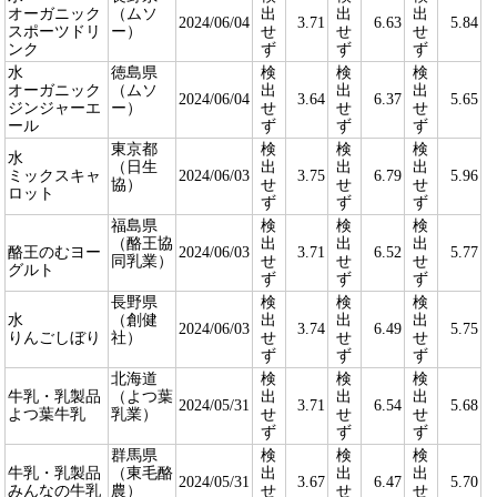
オーガニック
（ムソ
出
出
出
2024/06/04
3.71
6.63
5.84
スポーツドリ
ー）
せ
せ
せ
ンク
ず
ず
ず
水
徳島県
検
検
検
オーガニック
（ムソ
出
出
出
2024/06/04
3.64
6.37
5.65
ジンジャーエ
ー）
せ
せ
せ
ール
ず
ず
ず
東京都
検
検
検
水
（日生
出
出
出
ミックスキャ
2024/06/03
3.75
6.79
5.96
協）
せ
せ
せ
ロット
ず
ず
ず
福島県
検
検
検
（酪王協
出
出
出
酪王のむヨー
2024/06/03
3.71
6.52
5.77
同乳業）
せ
せ
せ
グルト
ず
ず
ず
長野県
検
検
検
水
（創健
出
出
出
2024/06/03
3.74
6.49
5.75
りんごしぼり
社）
せ
せ
せ
ず
ず
ず
北海道
検
検
検
牛乳・乳製品
（よつ葉
出
出
出
2024/05/31
3.71
6.54
5.68
よつ葉牛乳
乳業）
せ
せ
せ
ず
ず
ず
群馬県
検
検
検
牛乳・乳製品
（東毛酪
出
出
出
2024/05/31
3.67
6.47
5.70
みんなの牛乳
農）
せ
せ
せ