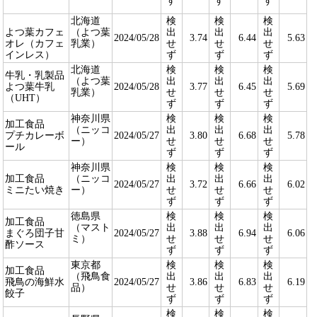
ず
ず
ず
北海道
検
検
検
よつ葉カフェ
（よつ葉
出
出
出
2024/05/28
3.74
6.44
5.63
オレ（カフェ
乳業）
せ
せ
せ
インレス）
ず
ず
ず
北海道
検
検
検
牛乳・乳製品
（よつ葉
出
出
出
よつ葉牛乳
2024/05/28
3.77
6.45
5.69
乳業）
せ
せ
せ
（UHT）
ず
ず
ず
神奈川県
検
検
検
加工食品
（ニッコ
出
出
出
プチカレーボ
2024/05/27
3.80
6.68
5.78
ー）
せ
せ
せ
ール
ず
ず
ず
神奈川県
検
検
検
加工食品
（ニッコ
出
出
出
2024/05/27
3.72
6.66
6.02
ミニたい焼き
ー）
せ
せ
せ
ず
ず
ず
徳島県
検
検
検
加工食品
（マスト
出
出
出
まぐろ団子甘
2024/05/27
3.88
6.94
6.06
ミ）
せ
せ
せ
酢ソース
ず
ず
ず
東京都
検
検
検
加工食品
（飛鳥食
出
出
出
飛鳥の海鮮水
2024/05/27
3.86
6.83
6.19
品）
せ
せ
せ
餃子
ず
ず
ず
検
検
検