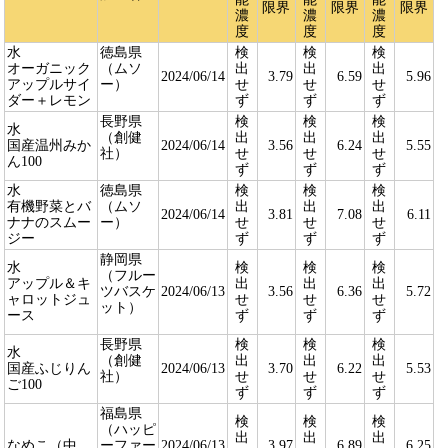
限界
限界
限界
濃
濃
濃
度
度
度
水
徳島県
検
検
検
オーガニック
（ムソ
出
出
出
2024/06/14
3.79
6.59
5.96
アップルサイ
ー）
せ
せ
せ
ダー＋レモン
ず
ず
ず
長野県
検
検
検
水
（創健
出
出
出
国産温州みか
2024/06/14
3.56
6.24
5.55
社）
せ
せ
せ
ん100
ず
ず
ず
水
徳島県
検
検
検
有機野菜とバ
（ムソ
出
出
出
2024/06/14
3.81
7.08
6.11
ナナのスムー
ー）
せ
せ
せ
ジー
ず
ず
ず
静岡県
水
検
検
検
（フルー
アップル＆キ
出
出
出
ツバスケ
2024/06/13
3.56
6.36
5.72
ャロットジュ
せ
せ
せ
ット）
ース
ず
ず
ず
長野県
検
検
検
水
（創健
出
出
出
国産ふじりん
2024/06/13
3.70
6.22
5.53
社）
せ
せ
せ
ご100
ず
ず
ず
福島県
検
検
検
（ハッピ
出
出
出
なめこ（中
ーファー
2024/06/13
3.97
6.89
6.25