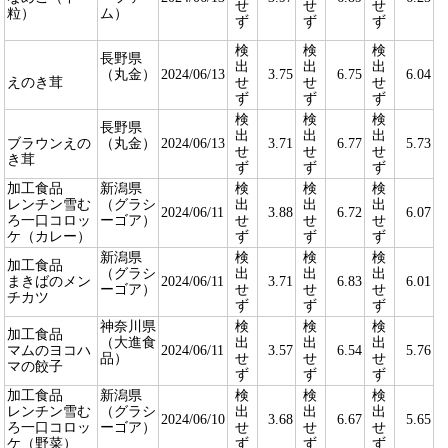
せ
せ
せ
粒）
ム）
ず
ず
ず
検
検
検
長野県
出
出
出
（丸金）
2024/06/13
3.75
6.75
6.04
えのき茸
せ
せ
せ
ず
ず
ず
検
検
検
長野県
出
出
出
ブラウンえの
（丸金）
2024/06/13
3.71
6.77
5.73
せ
せ
せ
き茸
ず
ず
ず
加工食品
新潟県
検
検
検
レンチン雪む
（グラシ
出
出
出
2024/06/11
3.88
6.72
6.07
ろ一口コロッ
ーゴア）
せ
せ
せ
ケ（カレー）
ず
ず
ず
新潟県
検
検
検
加工食品
（グラシ
出
出
出
まきばのメン
2024/06/11
3.71
6.83
6.01
ーゴア）
せ
せ
せ
チカツ
ず
ず
ず
神奈川県
検
検
検
加工食品
（大進食
出
出
出
マムのヨコハ
2024/06/11
3.57
6.54
5.76
品）
せ
せ
せ
マの餃子
ず
ず
ず
加工食品
新潟県
検
検
検
レンチン雪む
（グラシ
出
出
出
2024/06/10
3.68
6.67
5.65
ろ一口コロッ
ーゴア）
せ
せ
せ
ケ（野菜）
ず
ず
ず