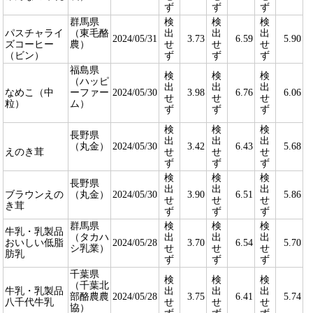
ず
ず
ず
群馬県
検
検
検
パスチャライ
（東毛酪
出
出
出
2024/05/31
3.73
6.59
5.90
ズコーヒー
農）
せ
せ
せ
（ビン）
ず
ず
ず
福島県
検
検
検
（ハッピ
出
出
出
なめこ（中
ーファー
2024/05/30
3.98
6.76
6.06
せ
せ
せ
粒）
ム）
ず
ず
ず
検
検
検
長野県
出
出
出
（丸金）
2024/05/30
3.42
6.43
5.68
えのき茸
せ
せ
せ
ず
ず
ず
検
検
検
長野県
出
出
出
ブラウンえの
（丸金）
2024/05/30
3.90
6.51
5.86
せ
せ
せ
き茸
ず
ず
ず
群馬県
検
検
検
牛乳・乳製品
（タカハ
出
出
出
おいしい低脂
2024/05/28
3.70
6.54
5.70
シ乳業）
せ
せ
せ
肪乳
ず
ず
ず
千葉県
検
検
検
（千葉北
牛乳・乳製品
出
出
出
部酪農農
2024/05/28
3.75
6.41
5.74
八千代牛乳
せ
せ
せ
協）