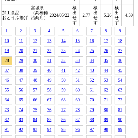
宮城県
検
検
検
加工食品
（髙橋徳
出
出
出
2024/05/22
2.77
5.26
4.59
おとうふ揚げ
治商店）
せ
せ
せ
ず
ず
ず
1
2
3
4
5
6
7
8
9
10
11
12
13
14
15
16
17
18
19
20
21
22
23
24
25
26
27
28
29
30
31
32
33
34
35
36
37
38
39
40
41
42
43
44
45
46
47
48
49
50
51
52
53
54
55
56
57
58
59
60
61
62
63
64
65
66
67
68
69
70
71
72
73
74
75
76
77
78
79
80
81
82
83
84
85
86
87
88
89
90
91
92
93
94
95
96
97
98
99