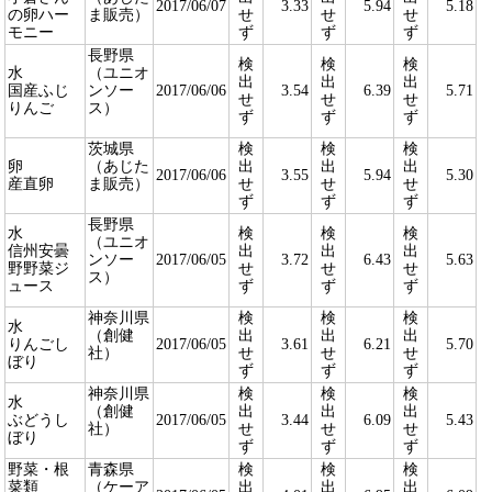
2017/06/07
3.33
5.94
5.18
の卵ハー
ま販売）
せ
せ
せ
モニー
ず
ず
ず
長野県
検
検
検
水
（ユニオ
出
出
出
国産ふじ
ンソー
2017/06/06
3.54
6.39
5.71
せ
せ
せ
りんご
ス）
ず
ず
ず
茨城県
検
検
検
卵
（あじた
出
出
出
2017/06/06
3.55
5.94
5.30
産直卵
ま販売）
せ
せ
せ
ず
ず
ず
長野県
水
検
検
検
（ユニオ
信州安曇
出
出
出
ンソー
2017/06/05
3.72
6.43
5.63
野野菜ジ
せ
せ
せ
ス）
ュース
ず
ず
ず
神奈川県
検
検
検
水
（創健
出
出
出
りんごし
2017/06/05
3.61
6.21
5.70
社）
せ
せ
せ
ぼり
ず
ず
ず
神奈川県
検
検
検
水
（創健
出
出
出
ぶどうし
2017/06/05
3.44
6.09
5.43
社）
せ
せ
せ
ぼり
ず
ず
ず
野菜・根
青森県
検
検
検
菜類
（ケーア
出
出
出