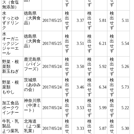
ス（食塩
ず
ず
ず
無添加）
水
徳島県
検
検
検
すっとゆ
（大興食
出
出
出
2017/05/25
3.37
5.81
5.11
ずドリン
品）
せ
せ
せ
ク
ず
ず
ず
水
徳島県
検
検
検
オーガニ
（大興食
出
出
出
ックジン
2017/05/25
3.51
6.21
5.54
品）
せ
せ
せ
ジャーエ
ず
ず
ず
ール
鹿児島県
検
検
検
野菜・根
（パイン
出
出
出
菜類
2017/05/24
3.50
5.92
5.26
フーズ）
せ
せ
せ
新玉ねぎ
ず
ず
ず
茨城県
検
検
検
野菜・根
（あゆみ
出
出
出
菜類
2017/05/24
3.46
6.34
5.73
の会）
せ
せ
せ
もやし
ず
ず
ず
神奈川県
検
検
検
加工食品
（中津ミ
出
出
出
ポークウ
2017/05/24
3.53
5.99
5.22
ート）
せ
せ
せ
インナー
ず
ず
ず
牛乳・乳
北海道
検
検
検
製品
（よつ葉
出
出
出
2017/05/24
3.33
5.87
5.30
よつ葉乳
乳業）
せ
せ
せ