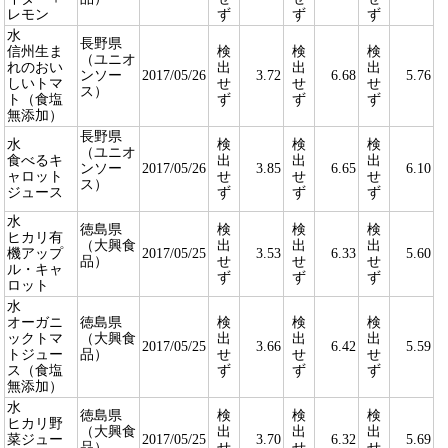
レモン
ず
ず
ず
水
長野県
信州生ま
検
検
検
（ユニオ
れのおい
出
出
出
ンソー
2017/05/26
3.72
6.68
5.76
しいトマ
せ
せ
せ
ス）
ト（食塩
ず
ず
ず
無添加）
長野県
水
検
検
検
（ユニオ
食べるキ
出
出
出
ンソー
2017/05/26
3.85
6.65
6.10
ャロット
せ
せ
せ
ス）
ジュース
ず
ず
ず
水
徳島県
検
検
検
ヒカリ有
（大興食
出
出
出
機アップ
2017/05/25
3.53
6.33
5.60
品）
せ
せ
せ
ル・キャ
ず
ず
ず
ロット
水
オーガニ
徳島県
検
検
検
ックトマ
（大興食
出
出
出
2017/05/25
3.66
6.42
5.59
トジュー
品）
せ
せ
せ
ス（食塩
ず
ず
ず
無添加）
水
徳島県
検
検
検
ヒカリ野
（大興食
出
出
出
菜ジュー
2017/05/25
3.70
6.32
5.69
品）
せ
せ
せ