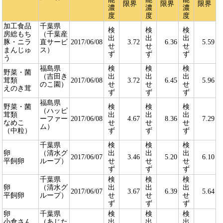
限界
限界
限界
濃
濃
濃
度
度
度
加工食品
千葉県
検
検
検
房総もち
（千葉産
出
出
出
豚・ニラ
直サービ
2017/06/08
3.72
6.36
5.59
せ
せ
せ
まんじゅ
ス）
ず
ず
ず
う
福島県
検
検
検
野菜・菌
（吉田き
出
出
出
茸類
2017/06/08
3.72
6.45
5.96
のこ園）
せ
せ
せ
えのき茸
ず
ず
ず
福島県
野菜・菌
検
検
検
（ハッピ
茸類
出
出
出
ーファー
2017/06/08
4.67
8.36
7.29
なめこ
せ
せ
せ
ム）
（中粒）
ず
ず
ず
千葉県
検
検
検
卵
（清水グ
出
出
出
2017/06/07
3.46
5.20
6.10
平飼卵
ループ）
せ
せ
せ
ず
ず
ず
千葉県
検
検
検
卵
（清水グ
出
出
出
2017/06/07
3.67
6.39
5.64
平飼卵
ループ）
せ
せ
せ
ず
ず
ず
卵
千葉県
検
検
検
小倉さん
（あじた
出
出
出