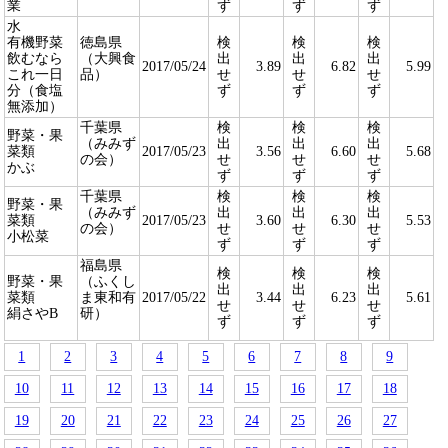
業
ず
ず
ず
水
有機野菜
徳島県
検
検
検
飲むなら
（大興食
出
出
出
2017/05/24
3.89
6.82
5.99
これ一日
品）
せ
せ
せ
分（食塩
ず
ず
ず
無添加）
千葉県
検
検
検
野菜・果
（みみず
出
出
出
菜類
2017/05/23
3.56
6.60
5.68
の会）
せ
せ
せ
かぶ
ず
ず
ず
千葉県
検
検
検
野菜・果
（みみず
出
出
出
菜類
2017/05/23
3.60
6.30
5.53
の会）
せ
せ
せ
小松菜
ず
ず
ず
福島県
検
検
検
野菜・果
（ふくし
出
出
出
菜類
ま東和有
2017/05/22
3.44
6.23
5.61
せ
せ
せ
絹さやB
研）
ず
ず
ず
1
2
3
4
5
6
7
8
9
10
11
12
13
14
15
16
17
18
19
20
21
22
23
24
25
26
27