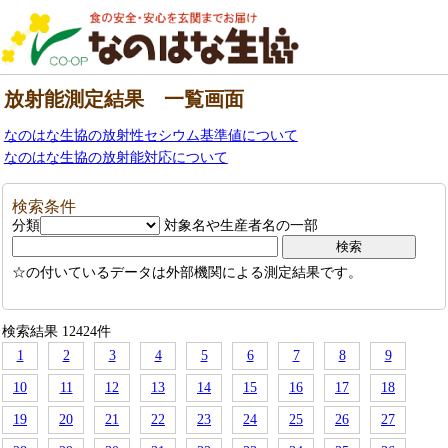
放射能測定結果 一覧画面
なのはな生協の放射性セシウム基準値について
なのはな生協の放射能対応について
検索条件
分類
対象名や生産者名の一部
☆の付いているデータは外部機関による測定結果です。
検索結果 12424件
1
2
3
4
5
6
7
8
9
10
11
12
13
14
15
16
17
18
19
20
21
22
23
24
25
26
27