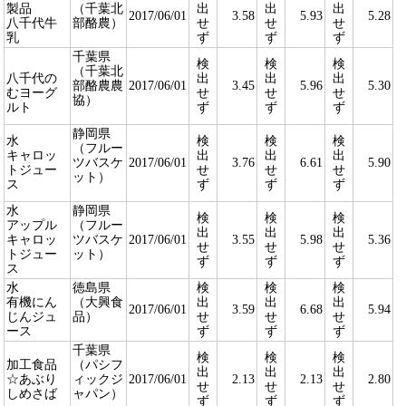
製品
（千葉北
出
出
出
2017/06/01
3.58
5.93
5.28
八千代牛
部酪農）
せ
せ
せ
乳
ず
ず
ず
千葉県
検
検
検
（千葉北
八千代の
出
出
出
部酪農農
2017/06/01
3.45
5.96
5.30
むヨーグ
せ
せ
せ
協）
ルト
ず
ず
ず
静岡県
水
検
検
検
（フルー
キャロッ
出
出
出
ツバスケ
2017/06/01
3.76
6.61
5.90
トジュー
せ
せ
せ
ット）
ス
ず
ず
ず
水
静岡県
検
検
検
アップル
（フルー
出
出
出
キャロッ
ツバスケ
2017/06/01
3.55
5.98
5.36
せ
せ
せ
トジュー
ット）
ず
ず
ず
ス
水
徳島県
検
検
検
有機にん
（大興食
出
出
出
2017/06/01
3.59
6.68
5.94
じんジュ
品）
せ
せ
せ
ース
ず
ず
ず
千葉県
検
検
検
加工食品
（パシフ
出
出
出
☆あぶり
ィックジ
2017/06/01
2.13
2.13
2.80
せ
せ
せ
しめさば
ャパン）
ず
ず
ず