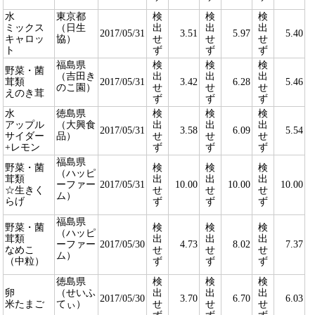
水
東京都
検
検
検
ミックス
（日生
出
出
出
2017/05/31
3.51
5.97
5.40
キャロッ
協）
せ
せ
せ
ト
ず
ず
ず
福島県
検
検
検
野菜・菌
（吉田き
出
出
出
茸類
2017/05/31
3.42
6.28
5.46
のこ園）
せ
せ
せ
えのき茸
ず
ず
ず
水
徳島県
検
検
検
アップル
（大興食
出
出
出
2017/05/31
3.58
6.09
5.54
サイダー
品）
せ
せ
せ
+レモン
ず
ず
ず
福島県
野菜・菌
検
検
検
（ハッピ
茸類
出
出
出
ーファー
2017/05/31
10.00
10.00
10.00
☆生きく
せ
せ
せ
ム）
らげ
ず
ず
ず
福島県
野菜・菌
検
検
検
（ハッピ
茸類
出
出
出
ーファー
2017/05/30
4.73
8.02
7.37
なめこ
せ
せ
せ
ム）
（中粒）
ず
ず
ず
徳島県
検
検
検
卵
（せいふ
出
出
出
2017/05/30
3.70
6.70
6.03
米たまご
てぃ）
せ
せ
せ