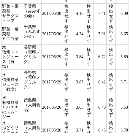
ず
ず
ず
野菜・果
千葉県
検
検
検
菜類
（みみず
出
出
出
2017/05/30
4.16
7.41
6.39
サラダス
の会）
せ
せ
せ
ナップ
ず
ず
ず
千葉県
検
検
検
野菜・葉
（みみず
出
出
出
菜類
2017/05/30
4.34
7.91
6.65
の会）
せ
せ
せ
ミニ白菜
ず
ず
ず
水
長野県
検
検
検
信州トマ
（雪印メ
出
出
出
トジュー
グミル
2017/05/29
3.84
6.72
5.89
せ
せ
せ
ス（有
ク）
ず
ず
ず
塩）
長野県
水
検
検
検
（雪印メ
信州野菜
出
出
出
グミル
2017/05/29
3.87
6.42
5.71
ジュース
せ
せ
せ
ク）
（有塩）
ず
ず
ず
水
徳島県
検
検
検
有機野菜
（大興食
出
出
出
とバナナ
2017/05/26
3.65
6.40
5.53
品）
せ
せ
せ
のスムー
ず
ず
ず
ジー
水
徳島県
検
検
検
ぶどうサ
（大興食
出
出
出
2017/05/26
3.71
6.45
5.78
イダー＋
品）
せ
せ
せ