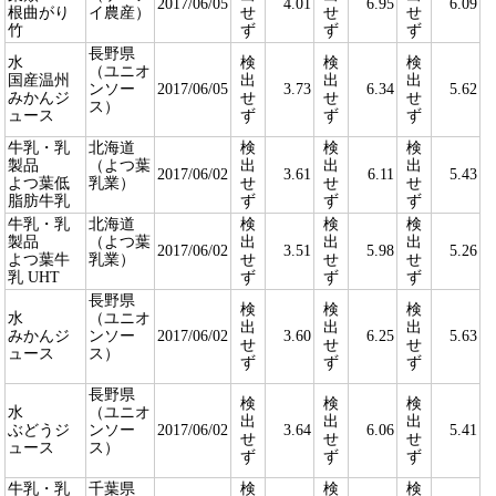
2017/06/05
4.01
6.95
6.09
根曲がり
イ農産）
せ
せ
せ
竹
ず
ず
ず
長野県
水
検
検
検
（ユニオ
国産温州
出
出
出
ンソー
2017/06/05
3.73
6.34
5.62
みかんジ
せ
せ
せ
ス）
ュース
ず
ず
ず
牛乳・乳
北海道
検
検
検
製品
（よつ葉
出
出
出
2017/06/02
3.61
6.11
5.43
よつ葉低
乳業）
せ
せ
せ
脂肪牛乳
ず
ず
ず
牛乳・乳
北海道
検
検
検
製品
（よつ葉
出
出
出
2017/06/02
3.51
5.98
5.26
よつ葉牛
乳業）
せ
せ
せ
乳 UHT
ず
ず
ず
長野県
検
検
検
水
（ユニオ
出
出
出
みかんジ
ンソー
2017/06/02
3.60
6.25
5.63
せ
せ
せ
ュース
ス）
ず
ず
ず
長野県
検
検
検
水
（ユニオ
出
出
出
ぶどうジ
ンソー
2017/06/02
3.64
6.06
5.41
せ
せ
せ
ュース
ス）
ず
ず
ず
牛乳・乳
千葉県
検
検
検