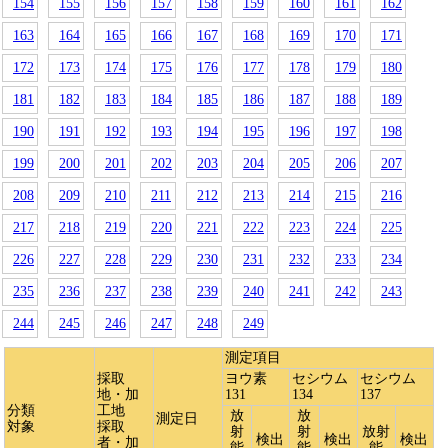
154
155
156
157
158
159
160
161
162
163
164
165
166
167
168
169
170
171
172
173
174
175
176
177
178
179
180
181
182
183
184
185
186
187
188
189
190
191
192
193
194
195
196
197
198
199
200
201
202
203
204
205
206
207
208
209
210
211
212
213
214
215
216
217
218
219
220
221
222
223
224
225
226
227
228
229
230
231
232
233
234
235
236
237
238
239
240
241
242
243
244
245
246
247
248
249
測定項目
採取
ヨウ素
セシウム
セシウム
地・加
131
134
137
分類
工地
放
放
測定日
対象
採取
射
射
放射
検出
検出
検出
者・加
能
能
能