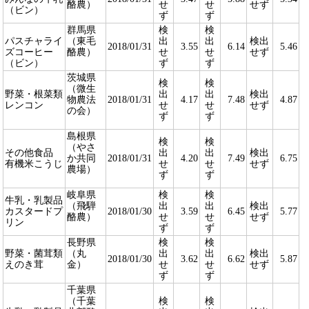
酪農）
せ
せ
せず
（ビン）
ず
ず
群馬県
検
検
パスチャライ
（東毛
出
出
検出
2018/01/31
3.55
6.14
5.46
ズコーヒー
酪農）
せ
せ
せず
（ビン）
ず
ず
茨城県
検
検
（微生
野菜・根菜類
出
出
検出
物農法
2018/01/31
4.17
7.48
4.87
レンコン
せ
せ
せず
の会）
ず
ず
島根県
検
検
（やさ
その他食品
出
出
検出
か共同
2018/01/31
4.20
7.49
6.75
有機米こうじ
せ
せ
せず
農場）
ず
ず
岐阜県
検
検
牛乳・乳製品
（飛騨
出
出
検出
カスタードプ
2018/01/30
3.59
6.45
5.77
酪農）
せ
せ
せず
リン
ず
ず
長野県
検
検
野菜・菌茸類
（丸
出
出
検出
2018/01/30
3.62
6.62
5.87
えのき茸
金）
せ
せ
せず
ず
ず
千葉県
（千葉
検
検