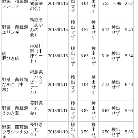
野菜・根菜類
出
出
物農法
2018/01/16
3.04
5.55
6.96
2.62
レンコン
せ
せ
の会）
ず
ず
鳥取県
検
検
（あゆ
野菜・菌茸類
出
出
検出
みの
2018/01/15
3.57
6.12
5.40
エリンギ
せ
せ
せず
会）
ず
ず
神奈川
検
検
県（中
肉
出
出
検出
津ミー
2018/01/15
3.63
6.16
5.54
豚ひき肉
せ
せ
せず
ト）
ず
ず
福島県
（ハッ
検
検
野菜・菌茸類
ピーフ
出
出
検出
なめこ（中
2018/01/11
4.04
7.12
6.48
ァー
せ
せ
せず
粒）
ム）
ず
ず
長野県
検
検
野菜・菌茸類
（丸
出
出
検出
2018/01/11
3.87
6.63
5.90
えのき茸
金）
せ
せ
せず
ず
ず
長野県
検
検
野菜・菌茸類
（丸
出
出
検出
ブラウンえの
2018/01/10
3.59
6.50
5.85
金）
せ
せ
せず
き