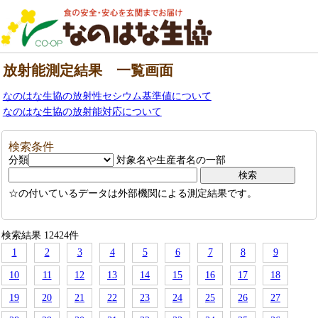
放射能測定結果 一覧画面
なのはな生協の放射性セシウム基準値について
なのはな生協の放射能対応について
検索条件
分類
対象名や生産者名の一部
☆の付いているデータは外部機関による測定結果です。
検索結果 12424件
1
2
3
4
5
6
7
8
9
10
11
12
13
14
15
16
17
18
19
20
21
22
23
24
25
26
27