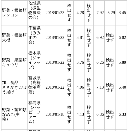
茨城県
検
検
（微生
野菜・根菜類
出
出
物農法
2018/01/23
4.28
7.92
5.29
3.45
レンコン
せ
せ
の会）
ず
ず
千葉県
検
検
（みみ
野菜・根菜類
出
出
検出
ずの
2018/01/22
3.81
6.92
6.02
大根
せ
せ
せず
会）
ず
ず
栃木県
検
検
（ジェ
野菜・果菜類
出
出
検出
イラッ
2018/01/22
3.76
6.26
5.89
キュウリ
せ
せ
せず
プ）
ず
ず
宮城県
検
検
加工食品
（髙橋
出
出
検出
ささがきごぼ
徳治商
2018/01/22
4.06
7.13
6.40
せ
せ
せず
う揚げ
店）
ず
ず
福島県
（ハッ
検
検
野菜・菌茸類
ピーフ
出
出
検出
なめこ(中
2018/01/18
4.13
6.86
6.33
ァー
せ
せ
せず
粒）
ム）
ず
ず