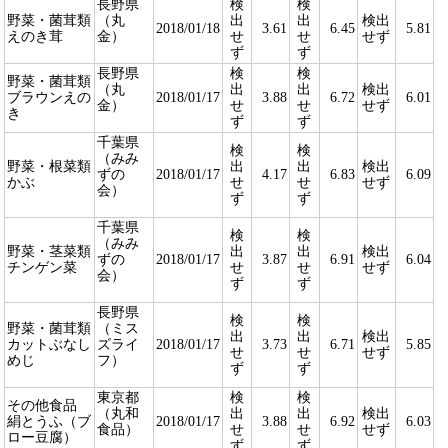
長野県
検
検
野菜・菌茸類
（丸
出
出
検出
2018/01/18
3.61
6.45
5.81
えのき茸
金）
せ
せ
せず
ず
ず
長野県
検
検
野菜・菌茸類
（丸
出
出
検出
ブラウンえの
2018/01/17
3.88
6.72
6.01
金）
せ
せ
せず
き
ず
ず
千葉県
検
検
（みみ
野菜・根菜類
出
出
検出
ずの
2018/01/17
4.17
6.83
6.09
かぶ
せ
せ
せず
会）
ず
ず
千葉県
検
検
（みみ
野菜・茎菜類
出
出
検出
ずの
2018/01/17
3.87
6.91
6.04
チンゲン菜
せ
せ
せず
会）
ず
ず
長野県
検
検
野菜・菌茸類
（ミス
出
出
検出
カットぶなし
ズライ
2018/01/17
3.73
6.71
5.85
せ
せ
せず
めじ
フ）
ず
ず
東京都
検
検
その他食品
（丸和
出
出
検出
絹とうふ（ブ
2018/01/17
3.88
6.92
6.03
食品）
せ
せ
せず
ロー豆腐）
ず
ず