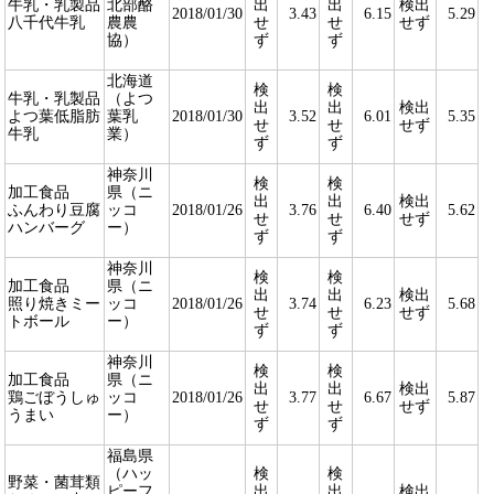
牛乳・乳製品
北部酪
出
出
検出
2018/01/30
3.43
6.15
5.29
八千代牛乳
農農
せ
せ
せず
協）
ず
ず
北海道
検
検
牛乳・乳製品
（よつ
出
出
検出
よつ葉低脂肪
葉乳
2018/01/30
3.52
6.01
5.35
せ
せ
せず
牛乳
業）
ず
ず
神奈川
検
検
加工食品
県（ニ
出
出
検出
ふんわり豆腐
ッコ
2018/01/26
3.76
6.40
5.62
せ
せ
せず
ハンバーグ
ー）
ず
ず
神奈川
検
検
加工食品
県（ニ
出
出
検出
照り焼きミー
ッコ
2018/01/26
3.74
6.23
5.68
せ
せ
せず
トボール
ー）
ず
ず
神奈川
検
検
加工食品
県（ニ
出
出
検出
鶏ごぼうしゅ
ッコ
2018/01/26
3.77
6.67
5.87
せ
せ
せず
うまい
ー）
ず
ず
福島県
（ハッ
検
検
野菜・菌茸類
ピーフ
出
出
検出