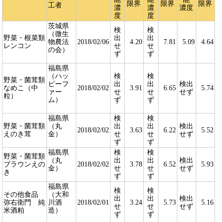
限界
限界
限界
工者
濃
濃
濃度
度
度
茨城県
検
検
（微生
野菜・根菜類
出
出
物農法
2018/02/06
4.20
7.81
5.09
4.64
レンコン
せ
せ
の会）
ず
ず
福島県
（ハッ
検
検
野菜・菌茸類
ピーフ
出
出
検出
なめこ（中
2018/02/02
3.91
6.65
5.74
ァー
せ
せ
せず
粒）
ム）
ず
ず
福島県
検
検
野菜・菌茸類
（丸
出
出
検出
2018/02/02
3.63
6.22
5.52
えのき茸
金）
せ
せ
せず
ず
ず
福島県
検
検
野菜・菌茸類
（丸
出
出
検出
ブラウンえの
2018/02/02
3.78
6.52
5.93
金）
せ
せ
せず
き
ず
ず
福島県
検
検
その他食品
（大和
出
出
検出
弥右衛門 純
川酒
2018/02/01
3.24
5.73
5.16
せ
せ
せず
米酒粕
造）
ず
ず