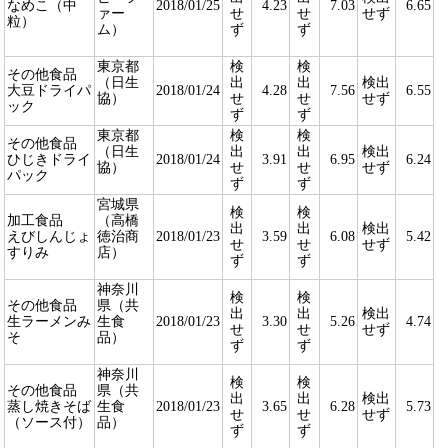
なめこ（中
2018/01/25
4.23
7.03
6.65
ァー
せ
せ
せず
粒）
ム）
ず
ず
東京都
検
検
その他食品
（日生
出
出
検出
大豆ドライパ
2018/01/24
4.28
7.56
6.55
協）
せ
せ
せず
ック
ず
ず
東京都
検
検
その他食品
（日生
出
出
検出
ひじきドライ
2018/01/24
3.91
6.95
6.24
協）
せ
せ
せず
パック
ず
ず
宮城県
検
検
加工食品
（高橋
出
出
検出
えびしんじょ
徳治商
2018/01/23
3.59
6.08
5.42
せ
せ
せず
すりみ
店）
ず
ず
神奈川
検
検
その他食品
県（共
出
出
検出
生ラーメンみ
生食
2018/01/23
3.30
5.26
4.74
せ
せ
せず
そ
品）
ず
ず
神奈川
検
検
その他食品
県（共
出
出
検出
蒸し焼きそば
生食
2018/01/23
3.65
6.28
5.73
せ
せ
せず
（ソース付）
品）
ず
ず