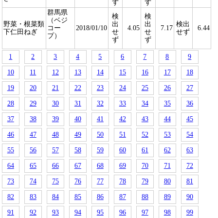
ず
ず
群馬県
検
検
（ベジ
野菜・根菜類
出
出
検出
コー
2018/01/10
4.05
7.17
6.44
下仁田ねぎ
せ
せ
せず
プ）
ず
ず
1
2
3
4
5
6
7
8
9
10
11
12
13
14
15
16
17
18
19
20
21
22
23
24
25
26
27
28
29
30
31
32
33
34
35
36
37
38
39
40
41
42
43
44
45
46
47
48
49
50
51
52
53
54
55
56
57
58
59
60
61
62
63
64
65
66
67
68
69
70
71
72
73
74
75
76
77
78
79
80
81
82
83
84
85
86
87
88
89
90
91
92
93
94
95
96
97
98
99