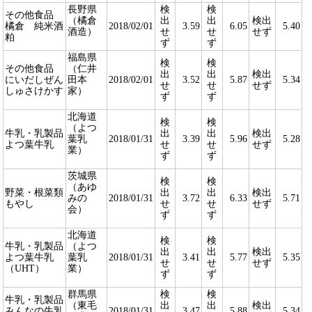
長野県
検
検
その他食品
（橘倉
出
出
検出
橘倉 純米酒
2018/02/01
3.59
6.05
5.40
酒造）
せ
せ
せず
粕
ず
ず
福島県
検
検
その他食品
（仁井
出
出
検出
にいだしぜん
田本
2018/02/01
3.52
5.87
5.34
せ
せ
せず
しゅさけかす
家）
ず
ず
北海道
検
検
（よつ
牛乳・乳製品
出
出
検出
葉乳
2018/01/31
3.39
5.96
5.28
よつ葉牛乳
せ
せ
せず
業）
ず
ず
茨城県
検
検
（あゆ
野菜・根菜類
出
出
検出
みの
2018/01/31
3.72
6.33
5.71
もやし
せ
せ
せず
会）
ず
ず
北海道
検
検
牛乳・乳製品
（よつ
出
出
検出
よつ葉牛乳
葉乳
2018/01/31
3.41
5.77
5.35
せ
せ
せず
（UHT）
業）
ず
ず
群馬県
検
検
牛乳・乳製品
（東毛
出
出
検出
みんなの牛乳
2018/01/31
3.47
5.88
5.34