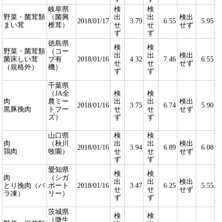
岐阜県
検
検
野菜・菌茸類
（菌興
出
出
検出
2018/01/17
3.79
6.55
5.95
まい茸
椎茸）
せ
せ
せず
ず
ず
徳島県
検
検
野菜・菌茸類
（コー
出
出
検出
菌床しい茸
プ有
2018/01/16
4.32
7.46
6.55
せ
せ
せず
（規格外）
機）
ず
ず
千葉県
（JA全
検
検
肉
農ミー
出
出
検出
2018/01/16
3.75
6.74
5.90
黒豚挽肉
トフー
せ
せ
せず
ズ）
ず
ず
山口県
検
検
肉
（秋川
出
出
検出
2018/01/16
3.94
6.89
6.08
鶏肉
牧園）
せ
せ
せず
ず
ず
愛知県
検
検
肉
（シガ
出
出
検出
とり挽肉（バ
ポート
2018/01/16
3.47
6.25
5.55
せ
せ
せず
ラ凍）
リー）
ず
ず
茨城県
検
検
（微生