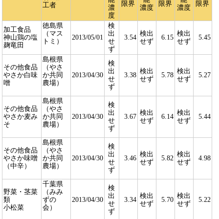
限界
限界
限界
工者
濃
濃度
濃度
度
徳島県
検
加工食品
（マス
出
検出
検出
神山鶏の塩
2013/05/01
3.54
6.15
5.45
トミ）
せ
せず
せず
麹竜田
ず
島根県
検
その他食品
（やさ
出
検出
検出
やさか白味
か共同
2013/04/30
3.38
5.78
5.27
せ
せず
せず
噌
農場）
ず
島根県
検
その他食品
（やさ
出
検出
検出
やさか麦み
か共同
2013/04/30
3.67
6.14
5.44
せ
せず
せず
そ
農場）
ず
島根県
検
その他食品
（やさ
出
検出
検出
やさか味噌
か共同
2013/04/30
3.46
5.82
4.98
せ
せず
せず
（中辛）
農場）
ず
千葉県
検
野菜・茎菜
（みみ
出
検出
検出
類
ずの
2013/04/30
3.34
5.70
5.22
せ
せず
せず
小松菜
会）
ず