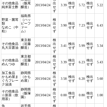
その他食品
（飯尾
出
検出
検出
2013/04/24
3.39
5.72
5.22
純米富士酢
醸造）
せ
せず
せず
ず
福島県
野菜・菌茸
（ハッ
検
類
ピーフ
出
検出
検出
2013/04/24
3.90
7.23
6.43
なめこ（中
ァー
せ
せず
せず
粒）
ム）
ず
東京都
検
その他食品
（近藤
出
検出
検出
2013/04/24
3.41
5.99
5.34
丸大豆醤油
醸造）
せ
せず
せず
ず
東京都
検
その他食品
（近藤
出
検出
検出
2013/04/24
3.39
6.23
5.43
めんつゆ
醸造）
せ
せず
せず
ず
加工食品
静岡県
検
かもめ屋ま
（かも
出
検出
検出
2013/04/24
3.58
6.20
5.60
ぐろフレー
め屋）
せ
せず
せず
ク油漬
ず
静岡県
検
その他食品
（飯塚
出
検出
検出
☆新茶（飲
2013/04/24
0.00
0.80
1.00
園）
せ
せず
せず
用茶）
ず
魚
岩手県
検