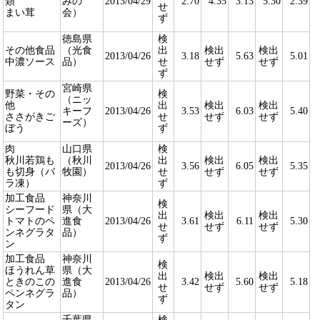
類
みの
2013/04/29
2.70
4.35
3.13
5.30
2.39
せ
まい茸
会）
ず
徳島県
検
その他食品
（光食
出
検出
検出
2013/04/26
3.18
5.63
5.01
中濃ソース
品）
せ
せず
せず
ず
宮崎県
野菜・その
検
（ニッ
他
出
検出
検出
キーフ
2013/04/26
3.53
6.03
5.40
ささがきご
せ
せず
せず
ーズ）
ぼう
ず
肉
山口県
検
秋川若鶏も
（秋川
出
検出
検出
2013/04/26
3.56
6.05
5.35
も切身（バ
牧園）
せ
せず
せず
ラ凍）
ず
加工食品
神奈川
検
シーフード
県（大
出
検出
検出
トマトのペ
進食
2013/04/26
3.61
6.11
5.30
せ
せず
せず
ンネグラタ
品）
ず
ン
加工食品
神奈川
検
ほうれん草
県（大
出
検出
検出
ときのこの
進食
2013/04/26
3.42
5.60
5.18
せ
せず
せず
ペンネグラ
品）
ず
タン
千葉県
検