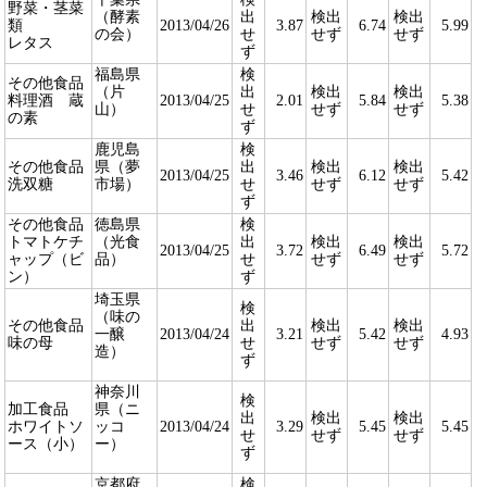
野菜・茎菜
（酵素
出
検出
検出
類
2013/04/26
3.87
6.74
5.99
の会）
せ
せず
せず
レタス
ず
福島県
検
その他食品
（片
出
検出
検出
料理酒 蔵
2013/04/25
2.01
5.84
5.38
山）
せ
せず
せず
の素
ず
鹿児島
検
その他食品
県（夢
出
検出
検出
2013/04/25
3.46
6.12
5.42
洗双糖
市場）
せ
せず
せず
ず
その他食品
徳島県
検
トマトケチ
（光食
出
検出
検出
2013/04/25
3.72
6.49
5.72
ャップ（ビ
品）
せ
せず
せず
ン）
ず
埼玉県
検
（味の
その他食品
出
検出
検出
一醸
2013/04/24
3.21
5.42
4.93
味の母
せ
せず
せず
造）
ず
神奈川
検
加工食品
県（ニ
出
検出
検出
ホワイトソ
ッコ
2013/04/24
3.29
5.45
5.45
せ
せず
せず
ース（小）
ー）
ず
京都府
検