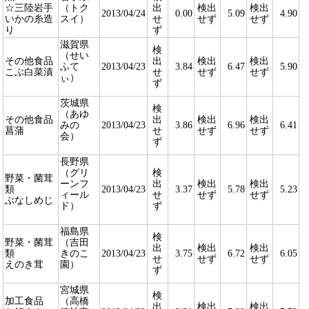
☆三陸岩手
（トク
出
検出
検出
2013/04/24
0.00
5.09
4.90
いかの糸造
スイ）
せ
せず
せず
り
ず
滋賀県
検
（せい
その他食品
出
検出
検出
ふて
2013/04/23
3.84
6.47
5.90
こぶ白菜漬
せ
せず
せず
ぃ）
ず
茨城県
検
（あゆ
その他食品
出
検出
検出
みの
2013/04/23
3.86
6.96
6.41
菖蒲
せ
せず
せず
会）
ず
長野県
（グリ
検
野菜・菌茸
ーンフ
出
検出
検出
類
2013/04/23
3.37
5.78
5.23
ィール
せ
せず
せず
ぶなしめじ
ド）
ず
福島県
検
野菜・菌茸
（吉田
出
検出
検出
類
きのこ
2013/04/23
3.75
6.72
6.05
せ
せず
せず
えのき茸
園）
ず
宮城県
検
加工食品
（高橋
出
検出
検出