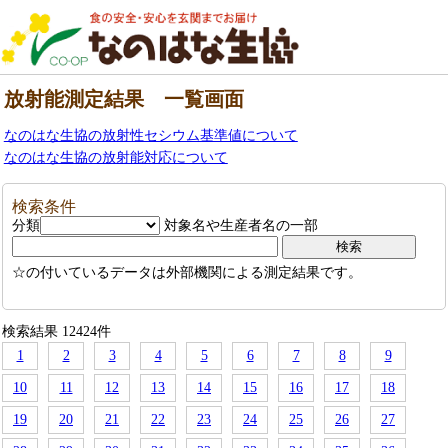
放射能測定結果 一覧画面
なのはな生協の放射性セシウム基準値について
なのはな生協の放射能対応について
検索条件
分類
対象名や生産者名の一部
☆の付いているデータは外部機関による測定結果です。
検索結果 12424件
1
2
3
4
5
6
7
8
9
10
11
12
13
14
15
16
17
18
19
20
21
22
23
24
25
26
27