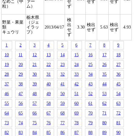
なめこ（中
ァー
せ
せず
せず
粒）
ム）
ず
栃木県
検
野菜・果菜
（ジェ
出
検出
検出
類
イラッ
2013/04/17
3.30
5.63
4.93
せ
せず
せず
キュウリ
プ）
ず
1
2
3
4
5
6
7
8
9
10
11
12
13
14
15
16
17
18
19
20
21
22
23
24
25
26
27
28
29
30
31
32
33
34
35
36
37
38
39
40
41
42
43
44
45
46
47
48
49
50
51
52
53
54
55
56
57
58
59
60
61
62
63
64
65
66
67
68
69
70
71
72
73
74
75
76
77
78
79
80
81
82
83
84
85
86
87
88
89
90