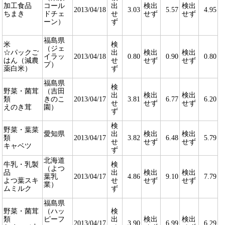
加工食品
コール
出
検出
検出
2013/04/18
3.03
5.57
4.95
ちまき
ドチェ
せ
せず
せず
ーン）
ず
福島県
米
検
（ジェ
☆パックご
出
検出
検出
イラッ
2013/04/18
0.80
0.90
0.80
はん（減農
せ
せず
せず
プ）
薬白米）
ず
福島県
検
野菜・菌茸
（吉田
出
検出
検出
類
きのこ
2013/04/17
3.81
6.77
6.20
せ
せず
せず
えのき茸
園）
ず
検
野菜・葉菜
愛知県
出
検出
検出
類
2013/04/17
3.82
6.48
5.79
せ
せず
せず
キャベツ
ず
北海道
牛乳・乳製
検
（よつ
品
出
検出
検出
葉乳
2013/04/17
4.86
9.10
7.79
よつ葉スキ
せ
せず
せず
業）
ムミルク
ず
福島県
野菜・菌茸
（ハッ
検
類
ピーフ
出
検出
検出
2013/04/17
3.90
6.99
6.29