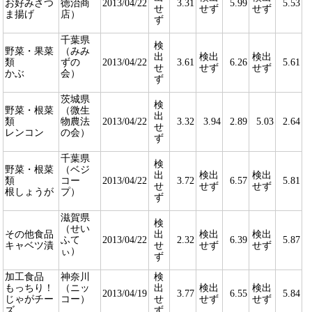
お好みさつ
徳治商
2013/04/22
3.31
5.99
5.53
せ
せず
せず
ま揚げ
店）
ず
千葉県
検
野菜・果菜
（みみ
出
検出
検出
類
ずの
2013/04/22
3.61
6.26
5.61
せ
せず
せず
かぶ
会）
ず
茨城県
検
野菜・根菜
（微生
出
類
物農法
2013/04/22
3.32
3.94
2.89
5.03
2.64
せ
レンコン
の会）
ず
千葉県
検
野菜・根菜
（ベジ
出
検出
検出
類
コー
2013/04/22
3.72
6.57
5.81
せ
せず
せず
根しょうが
プ）
ず
滋賀県
検
（せい
その他食品
出
検出
検出
ふて
2013/04/22
2.32
6.39
5.87
キャベツ漬
せ
せず
せず
ぃ）
ず
加工食品
神奈川
検
もっちり！
（ニッ
出
検出
検出
2013/04/19
3.77
6.55
5.84
じゃがチー
コー）
せ
せず
せず
ズ
ず