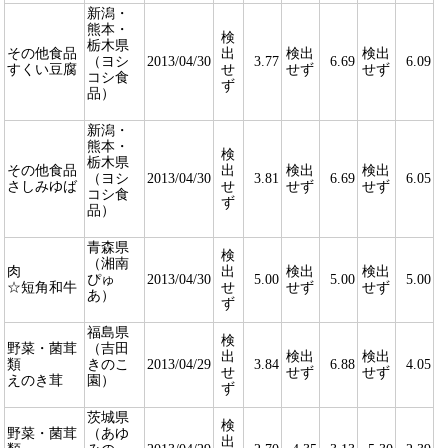
新潟・
熊本・
検
栃木県
その他食品
出
検出
検出
（ヨシ
2013/04/30
3.77
6.69
6.09
すくい豆腐
せ
せず
せず
コシ食
ず
品）
新潟・
熊本・
検
栃木県
その他食品
出
検出
検出
（ヨシ
2013/04/30
3.81
6.69
6.05
さしみゆば
せ
せず
せず
コシ食
ず
品）
青森県
検
（湘南
肉
出
検出
検出
ぴゅ
2013/04/30
5.00
5.00
5.00
☆短角和牛
せ
せず
せず
あ）
ず
福島県
検
野菜・菌茸
（吉田
出
検出
検出
類
きのこ
2013/04/29
3.84
6.88
4.05
せ
せず
せず
えのき茸
園）
ず
茨城県
検
野菜・菌茸
（あゆ
出