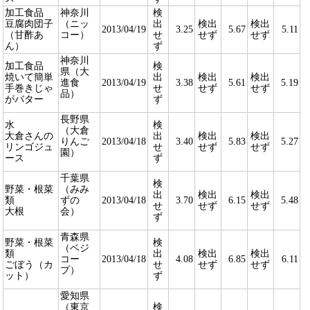
加工食品
神奈川
検
豆腐肉団子
（ニッ
出
検出
検出
2013/04/19
3.25
5.67
5.11
（甘酢あ
コー）
せ
せず
せず
ん）
ず
神奈川
加工食品
検
県（大
焼いて簡単
出
検出
検出
進食
2013/04/19
3.38
5.61
5.19
手巻きじゃ
せ
せず
せず
品）
がバター
ず
長野県
水
検
（大倉
大倉さんの
出
検出
検出
りんご
2013/04/18
3.40
5.83
5.27
リンゴジュ
せ
せず
せず
園）
ース
ず
千葉県
検
野菜・根菜
（みみ
出
検出
検出
類
ずの
2013/04/18
3.70
6.15
5.48
せ
せず
せず
大根
会）
ず
青森県
野菜・根菜
検
（ベジ
類
出
検出
検出
コー
2013/04/18
4.08
6.85
6.11
ごぼう（カ
せ
せず
せず
プ）
ット）
ず
愛知県
（東京
検