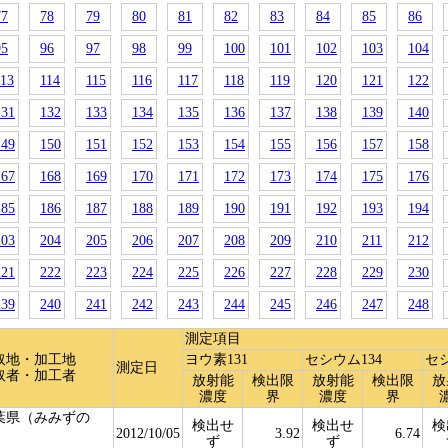
77
78
79
80
81
82
83
84
85
86
95
96
97
98
99
100
101
102
103
104
113
114
115
116
117
118
119
120
121
122
131
132
133
134
135
136
137
138
139
140
149
150
151
152
153
154
155
156
157
158
167
168
169
170
171
172
173
174
175
176
185
186
187
188
189
190
191
192
193
194
203
204
205
206
207
208
209
210
211
212
221
222
223
224
225
226
227
228
229
230
239
240
241
242
243
244
245
246
247
248
測定項目
取地・加工地
ヨウ素131
セシウム134
セシ
測定日
取者・加工者
放射能
検出限
放射能
検出限
放
濃度
界
濃度
界
葉県（みみずの
検出せ
検出せ
検
）
2012/10/05
3.92
6.74
ず
ず