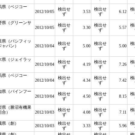
馬県（ベジコー
検出せ
検出せ
検
）
2012/10/05
3.53
6.12
ず
ず
野県（グリーンサ
検出せ
検出せ
検
）
2012/10/05
3.30
5.57
ず
ず
葉県（パシフィッ
検出せ
検出せ
検
ジャパン）
2012/10/04
5.00
5.00
ず
ず
木県（ジェイラッ
検出せ
検出せ
検
）
2012/10/04
4.19
7.26
ず
ず
馬県（ベジコー
検出せ
検出せ
検
）
2012/10/04
4.34
7.42
ず
ず
知県（パインフー
検出せ
検出せ
検
）
2012/10/04
4.50
8.15
ず
ず
梨県（勝沼有機果
検出せ
検出せ
検
組合）
2012/10/03
4.08
7.11
ず
ず
城県（創）
検出せ
検出せ
検
2012/10/03
3.33
5.96
ず
ず
城県（創）
検出せ
検出せ
検