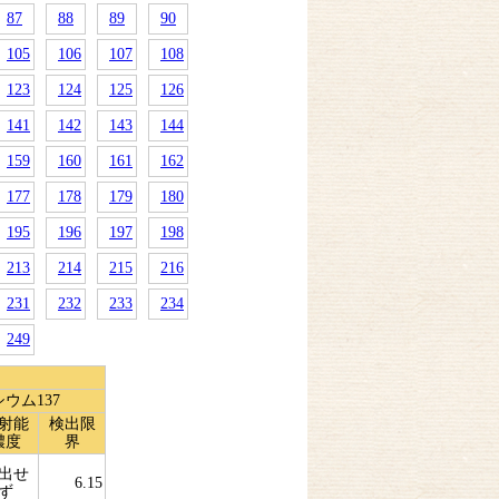
87
88
89
90
105
106
107
108
123
124
125
126
141
142
143
144
159
160
161
162
177
178
179
180
195
196
197
198
213
214
215
216
231
232
233
234
249
ウム137
射能
検出限
濃度
界
出せ
6.15
ず