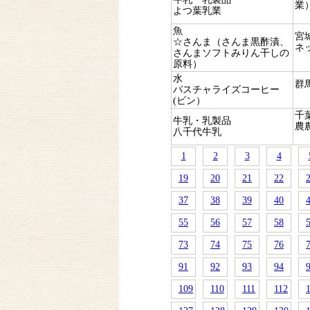
業
よつ葉乳業
魚
宮
☆さんま（さんま黒酢漬、
ネ
さんまソフトみりん干しの
原料）
水
群
パスチャライズコーヒー
(ビン）
千
牛乳・乳製品
農
八千代牛乳
1
2
3
4
19
20
21
22
37
38
39
40
55
56
57
58
73
74
75
76
91
92
93
94
109
110
111
112