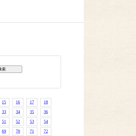
15
16
17
18
33
34
35
36
51
52
53
54
69
70
71
72