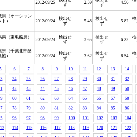
）
2012/09/25
2.59
4.56
ず
ず
城県（オーシャン
検出せ
検出せ
検
ット）
2012/09/24
5.48
5.82
ず
ず
馬県（東毛酪農）
検出せ
検出せ
検
2012/09/24
3.65
6.22
ず
ず
葉県（千葉北部酪
検出せ
検出せ
検
農協）
2012/09/24
3.62
6.54
ず
ず
5
6
7
8
9
10
11
12
13
14
23
24
25
26
27
28
29
30
31
32
41
42
43
44
45
46
47
48
49
50
59
60
61
62
63
64
65
66
67
68
77
78
79
80
81
82
83
84
85
86
95
96
97
98
99
100
101
102
103
104
113
114
115
116
117
118
119
120
121
122