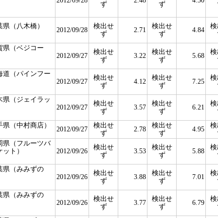
2012/09/28
2.48
4.30
ず
ず
葉県（八木橋）
検出せ
検出せ
検
2012/09/28
2.71
4.84
ず
ず
賀県（ベジコー
検出せ
検出せ
検
）
2012/09/27
3.22
5.68
ず
ず
海道（パインフー
検出せ
検出せ
検
）
2012/09/27
4.12
7.25
ず
ず
木県（ジェイラッ
検出せ
検出せ
検
）
2012/09/27
3.57
6.21
ず
ず
手県（中村商店）
検出せ
検出せ
検
2012/09/27
2.78
4.95
ず
ず
岡県（フルーツバ
検出せ
検出せ
検
ケット）
2012/09/26
3.53
5.88
ず
ず
葉県（みみずの
検出せ
検出せ
検
）
2012/09/26
3.88
7.01
ず
ず
葉県（みみずの
検出せ
検出せ
検
）
2012/09/26
3.77
6.79
ず
ず