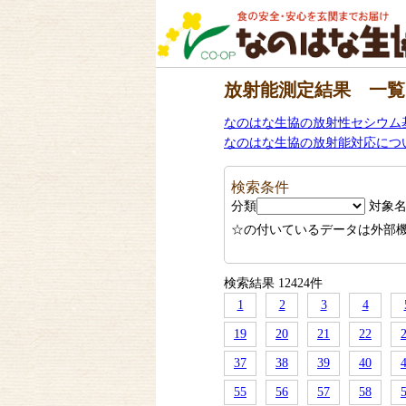
放射能測定結果 一覧
なのはな生協の放射性セシウム
なのはな生協の放射能対応につ
検索条件
分類
対象
☆の付いているデータは外部
検索結果 12424件
1
2
3
4
19
20
21
22
37
38
39
40
55
56
57
58