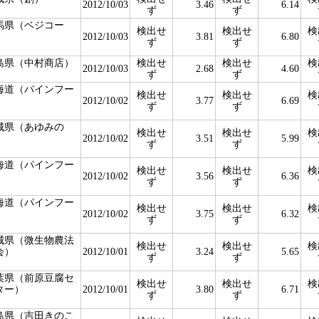
2012/10/03
3.46
6.14
ず
ず
馬県（ベジコー
検出せ
検出せ
検
）
2012/10/03
3.81
6.80
ず
ず
島県（中村商店）
検出せ
検出せ
検
2012/10/03
2.68
4.60
ず
ず
海道（パインフー
検出せ
検出せ
検
）
2012/10/02
3.77
6.69
ず
ず
城県（あゆみの
検出せ
検出せ
検
）
2012/10/02
3.51
5.99
ず
ず
海道（パインフー
検出せ
検出せ
検
）
2012/10/02
3.56
6.36
ず
ず
海道（パインフー
検出せ
検出せ
検
）
2012/10/02
3.75
6.32
ず
ず
城県（微生物農法
検出せ
検出せ
検
会）
2012/10/01
3.24
5.65
ず
ず
葉県（前原豆腐セ
検出せ
検出せ
検
ター）
2012/10/01
3.80
6.71
ず
ず
島県（吉田きのこ