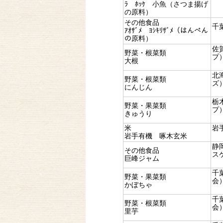
ﾗ ﾎｯｹ 小魚（さつま揚げ
の原料）
その他食品
千
ｱｵｻﾞﾒ ﾖｼｷﾘｻﾞﾒ（はんぺん
の原料）
佐
野菜・根菜類
プ
大根
北
野菜・根菜類
ズ
にんじん
栃
野菜・果菜類
プ
きゅうり
米
岩
岩手有機 啄木玄米
静
その他食品
ス
巨峰ジャム
千
野菜・果菜類
会
かぼちゃ
千
野菜・根菜類
会
里芋