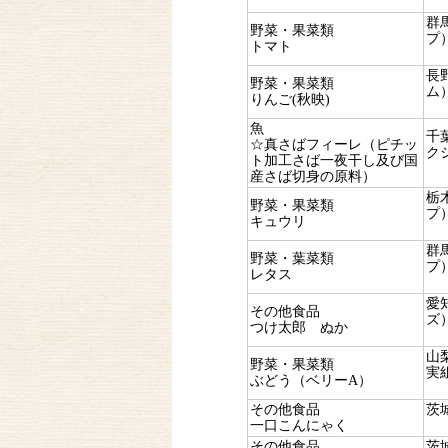
群
野菜・果菜類
プ
トマト
長
野菜・果菜類
ム
りんご(秋映)
魚
千
☆真さばフィーレ（ピチッ
ク
ト加工さば一夜干し及び国
産さば切身の原料）
栃
野菜・果菜類
プ
キュウリ
群
野菜・葉菜類
プ
レタス
愛
その他食品
ズ
つけ太郎 ぬか
山
野菜・果菜類
実
ぶどう（ベリーA）
その他食品
茨
一口こんにゃく
その他食品
茨