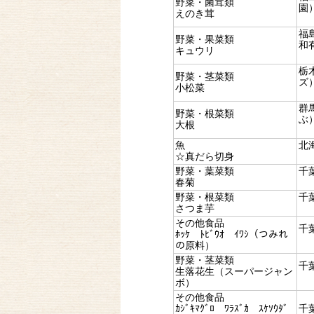
野菜・菌茸類
園
えのき茸
福
野菜・果菜類
和
キュウリ
栃
野菜・茎菜類
ズ
小松菜
群
野菜・根菜類
ぶ
大根
魚
北
☆真だら切身
野菜・葉菜類
千
春菊
野菜・根菜類
千
さつま芋
その他食品
千
ﾎｯｹ ﾄﾋﾞｳｵ ｲﾜｼ（つみれ
の原料）
野菜・茎菜類
千
生落花生（スーパージャン
ボ）
その他食品
ｶｼﾞｷﾏｸﾞﾛ ﾜﾗｽﾞｶ ｽｹｿｳﾀﾞ
千