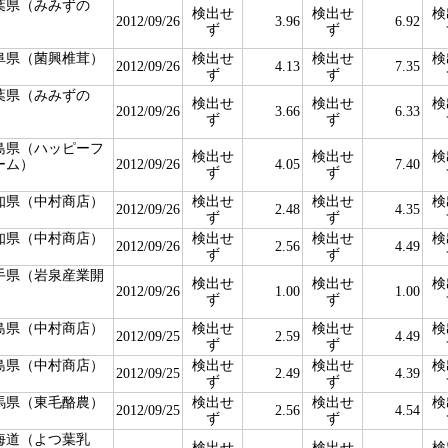
葉県（みみずの
検出せ
検出せ
検
）
2012/09/26
3.96
6.92
ず
ず
阜県（菌興椎茸）
検出せ
検出せ
検
2012/09/26
4.13
7.35
ず
ず
葉県（みみずの
検出せ
検出せ
検
）
2012/09/26
3.66
6.33
ず
ず
島県（ハッピーフ
検出せ
検出せ
検
ーム）
2012/09/26
4.05
7.40
ず
ず
知県（中村商店）
検出せ
検出せ
検
2012/09/26
2.48
4.35
ず
ず
知県（中村商店）
検出せ
検出せ
検
2012/09/26
2.56
4.49
ず
ず
手県（岩泉産業開
検出せ
検出せ
検
）
2012/09/26
1.00
1.00
ず
ず
島県（中村商店）
検出せ
検出せ
検
2012/09/25
2.59
4.49
ず
ず
島県（中村商店）
検出せ
検出せ
検
2012/09/25
2.49
4.39
ず
ず
馬県（東毛酪農）
検出せ
検出せ
検
2012/09/25
2.56
4.54
ず
ず
海道（よつ葉乳
検出せ
検出せ
検