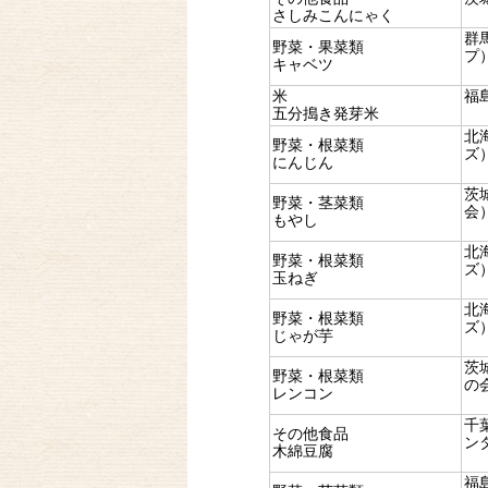
さしみこんにゃく
群
野菜・果菜類
プ
キャベツ
米
福
五分搗き発芽米
北
野菜・根菜類
ズ
にんじん
茨
野菜・茎菜類
会
もやし
北
野菜・根菜類
ズ
玉ねぎ
北
野菜・根菜類
ズ
じゃが芋
茨
野菜・根菜類
の
レンコン
千
その他食品
ン
木綿豆腐
福