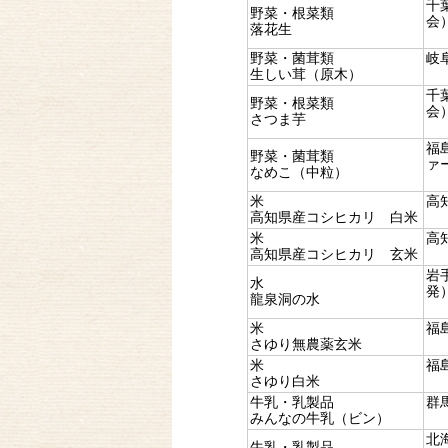
千
野菜・根菜類
会
落花生
野菜・菌茸類
岐
生しい茸（原木）
千
野菜・根菜類
会
さつま芋
福
野菜・菌茸類
ァ
なめこ（中粒）
米
高
高知県産コシヒカリ 白米
米
高
高知県産コシヒカリ 玄米
岩
水
発
龍泉洞の水
米
福
さゆり無農薬玄米
米
福
さゆり白米
牛乳・乳製品
群
みんなの牛乳（ビン）
北
牛乳・乳製品