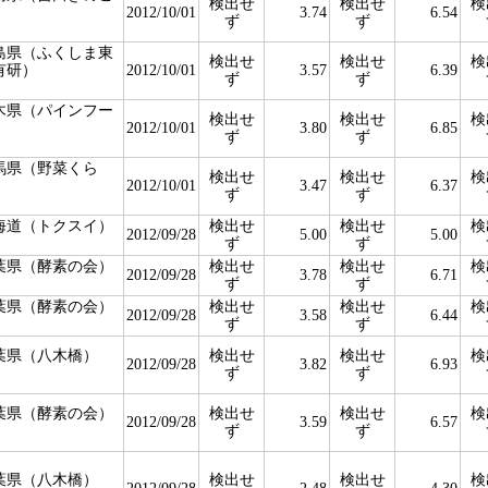
検出せ
検出せ
検
）
2012/10/01
3.74
6.54
ず
ず
島県（ふくしま東
検出せ
検出せ
検
有研）
2012/10/01
3.57
6.39
ず
ず
木県（パインフー
検出せ
検出せ
検
）
2012/10/01
3.80
6.85
ず
ず
馬県（野菜くら
検出せ
検出せ
検
）
2012/10/01
3.47
6.37
ず
ず
海道（トクスイ）
検出せ
検出せ
検
2012/09/28
5.00
5.00
ず
ず
葉県（酵素の会）
検出せ
検出せ
検
2012/09/28
3.78
6.71
ず
ず
葉県（酵素の会）
検出せ
検出せ
検
2012/09/28
3.58
6.44
ず
ず
葉県（八木橋）
検出せ
検出せ
検
2012/09/28
3.82
6.93
ず
ず
葉県（酵素の会）
検出せ
検出せ
検
2012/09/28
3.59
6.57
ず
ず
葉県（八木橋）
検出せ
検出せ
検