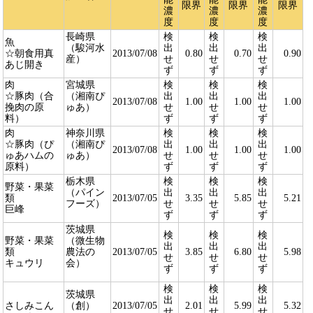
限界
限界
限界
濃
濃
濃
度
度
度
長崎県
検
検
検
魚
（駿河水
出
出
出
☆朝食用真
2013/07/08
0.80
0.70
0.90
産）
せ
せ
せ
あじ開き
ず
ず
ず
肉
宮城県
検
検
検
☆豚肉（合
（湘南ぴ
出
出
出
2013/07/08
1.00
1.00
1.00
挽肉の原
ゅあ）
せ
せ
せ
料）
ず
ず
ず
肉
神奈川県
検
検
検
☆豚肉（ぴ
（湘南ぴ
出
出
出
2013/07/08
1.00
1.00
1.00
ゅあハムの
ゅあ）
せ
せ
せ
原料）
ず
ず
ず
栃木県
検
検
検
野菜・果菜
（パイン
出
出
出
類
2013/07/05
3.35
5.85
5.21
フーズ）
せ
せ
せ
巨峰
ず
ず
ず
茨城県
検
検
検
野菜・果菜
（微生物
出
出
出
類
農法の
2013/07/05
3.85
6.80
5.98
せ
せ
せ
キュウリ
会）
ず
ず
ず
検
検
検
茨城県
出
出
出
さしみこん
（創）
2013/07/05
2.01
5.99
5.32
せ
せ
せ