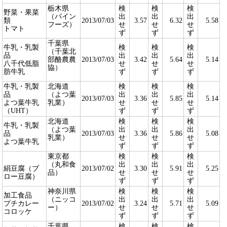
栃木県
検
検
検
野菜・果菜
（パイン
出
出
出
類
2013/07/03
3.57
6.32
5.58
フーズ）
せ
せ
せ
トマト
ず
ず
ず
千葉県
牛乳・乳製
検
検
検
（千葉北
品
出
出
出
部酪農農
2013/07/03
3.42
5.64
5.14
八千代低脂
せ
せ
せ
協）
肪牛乳
ず
ず
ず
牛乳・乳製
北海道
検
検
検
品
（よつ葉
出
出
出
2013/07/03
3.36
5.85
5.14
よつ葉牛乳
乳業）
せ
せ
せ
（UHT）
ず
ず
ず
北海道
検
検
検
牛乳・乳製
（よつ葉
出
出
出
品
2013/07/03
3.36
5.86
5.08
乳業）
せ
せ
せ
よつ葉牛乳
ず
ず
ず
東京都
検
検
検
（丸和食
出
出
出
絹豆腐（ブ
2013/07/02
3.30
5.91
5.25
品）
せ
せ
せ
ロー豆腐）
ず
ず
ず
神奈川県
検
検
検
加工食品
（ニッコ
出
出
出
プチカレー
2013/07/02
3.24
5.71
5.09
ー）
せ
せ
せ
コロッケ
ず
ず
ず
千葉県
検
検
検