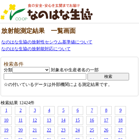
放射能測定結果 一覧画面
なのはな生協の放射性セシウム基準値について
なのはな生協の放射能対応について
検索条件
分類
対象名や生産者名の一部
☆の付いているデータは外部機関による測定結果です。
検索結果 12424件
1
2
3
4
5
6
7
8
9
10
11
12
13
14
15
16
17
18
19
20
21
22
23
24
25
26
27