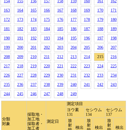
154
155
156
157
158
159
160
161
162
163
164
165
166
167
168
169
170
171
172
173
174
175
176
177
178
179
180
181
182
183
184
185
186
187
188
189
190
191
192
193
194
195
196
197
198
199
200
201
202
203
204
205
206
207
208
209
210
211
212
213
214
215
216
217
218
219
220
221
222
223
224
225
226
227
228
229
230
231
232
233
234
235
236
237
238
239
240
241
242
243
244
245
246
247
248
249
測定項目
ヨウ素
セシウム
セシウム
採取地・
131
134
137
分類
加工地
放
放
放
測定日
対象
採取者・
射
射
射
検出
検出
検出
加工者
能
能
能