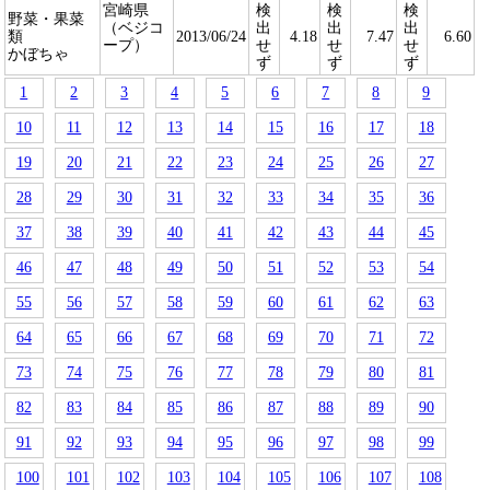
宮崎県
検
検
検
野菜・果菜
（ベジコ
出
出
出
類
2013/06/24
4.18
7.47
6.60
ープ）
せ
せ
せ
かぼちゃ
ず
ず
ず
1
2
3
4
5
6
7
8
9
10
11
12
13
14
15
16
17
18
19
20
21
22
23
24
25
26
27
28
29
30
31
32
33
34
35
36
37
38
39
40
41
42
43
44
45
46
47
48
49
50
51
52
53
54
55
56
57
58
59
60
61
62
63
64
65
66
67
68
69
70
71
72
73
74
75
76
77
78
79
80
81
82
83
84
85
86
87
88
89
90
91
92
93
94
95
96
97
98
99
100
101
102
103
104
105
106
107
108