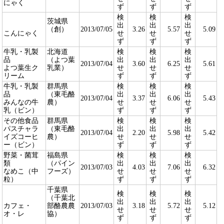
にゃく
ず
ず
ず
検
検
検
茨城県
出
出
出
（創）
2013/07/05
3.26
5.57
5.09
こんにゃく
せ
せ
せ
ず
ず
ず
牛乳・乳製
北海道
検
検
検
品
（よつ葉
出
出
出
2013/07/04
3.60
6.25
5.61
よつ葉生ク
乳業）
せ
せ
せ
リーム
ず
ず
ず
牛乳・乳製
群馬県
検
検
検
品
（東毛酪
出
出
出
2013/07/04
3.37
6.06
5.43
みんなの牛
農）
せ
せ
せ
乳（ビン）
ず
ず
ず
その他食品
群馬県
検
検
検
パスチャラ
（東毛酪
出
出
出
2013/07/04
2.20
5.98
5.42
イズコーヒ
農）
せ
せ
せ
ー（ビン）
ず
ず
ず
野菜・菌茸
福島県
検
検
検
類
（パイン
出
出
出
2013/07/03
4.03
7.06
6.32
なめこ（中
フーズ）
せ
せ
せ
粒）
ず
ず
ず
千葉県
検
検
検
（千葉北
出
出
出
カフェ・
部酪農農
2013/07/03
3.18
5.72
5.12
せ
せ
せ
オ・レ
協）
ず
ず
ず