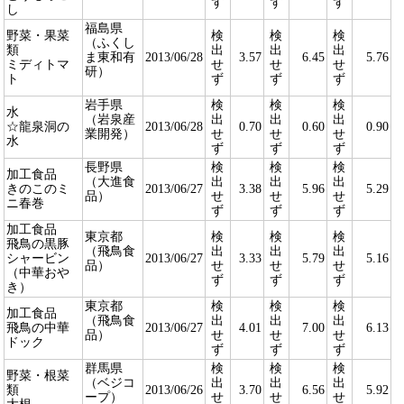
ず
ず
ず
し
福島県
野菜・果菜
検
検
検
（ふくし
類
出
出
出
ま東和有
2013/06/28
3.57
6.45
5.76
ミディトマ
せ
せ
せ
研）
ト
ず
ず
ず
岩手県
検
検
検
水
（岩泉産
出
出
出
☆龍泉洞の
2013/06/28
0.70
0.60
0.90
業開発）
せ
せ
せ
水
ず
ず
ず
長野県
検
検
検
加工食品
（大進食
出
出
出
きのこのミ
2013/06/27
3.38
5.96
5.29
品）
せ
せ
せ
ニ春巻
ず
ず
ず
加工食品
東京都
検
検
検
飛鳥の黒豚
（飛鳥食
出
出
出
シャービン
2013/06/27
3.33
5.79
5.16
品）
せ
せ
せ
（中華おや
ず
ず
ず
き）
東京都
検
検
検
加工食品
（飛鳥食
出
出
出
飛鳥の中華
2013/06/27
4.01
7.00
6.13
品）
せ
せ
せ
ドック
ず
ず
ず
群馬県
検
検
検
野菜・根菜
（ベジコ
出
出
出
類
2013/06/26
3.70
6.56
5.92
ープ）
せ
せ
せ