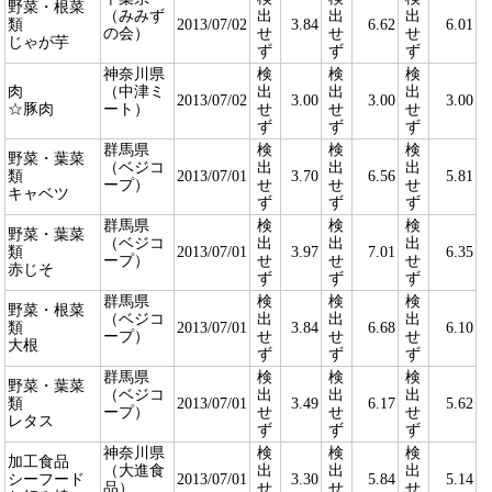
野菜・根菜
（みみず
出
出
出
類
2013/07/02
3.84
6.62
6.01
の会）
せ
せ
せ
じゃが芋
ず
ず
ず
神奈川県
検
検
検
肉
（中津ミ
出
出
出
2013/07/02
3.00
3.00
3.00
☆豚肉
ート）
せ
せ
せ
ず
ず
ず
群馬県
検
検
検
野菜・葉菜
（ベジコ
出
出
出
類
2013/07/01
3.70
6.56
5.81
ープ）
せ
せ
せ
キャベツ
ず
ず
ず
群馬県
検
検
検
野菜・葉菜
（ベジコ
出
出
出
類
2013/07/01
3.97
7.01
6.35
ープ）
せ
せ
せ
赤じそ
ず
ず
ず
群馬県
検
検
検
野菜・根菜
（ベジコ
出
出
出
類
2013/07/01
3.84
6.68
6.10
ープ）
せ
せ
せ
大根
ず
ず
ず
群馬県
検
検
検
野菜・葉菜
（ベジコ
出
出
出
類
2013/07/01
3.49
6.17
5.62
ープ）
せ
せ
せ
レタス
ず
ず
ず
神奈川県
検
検
検
加工食品
（大進食
出
出
出
シーフード
2013/07/01
3.30
5.84
5.14
品）
せ
せ
せ