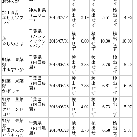
お好み焼
ず
ず
ず
神奈川県
検
検
検
加工食品
（ニッコ
出
出
出
エビカツフ
2013/07/01
3.19
5.51
4.96
ー）
せ
せ
せ
ライ
ず
ず
ず
千葉県
検
検
検
（パシフ
魚
出
出
出
ィックジ
2013/07/01
0.00
10.00
10.00
☆しめさば
せ
せ
せ
ャパン）
ず
ず
ず
千葉県
検
検
検
野菜・果菜
（内田農
出
出
出
類
2013/06/28
3.36
5.76
5.20
園）
せ
せ
せ
小玉すいか
ず
ず
ず
千葉県
検
検
検
野菜・果菜
（内田農
出
出
出
類
2013/06/28
3.88
6.81
6.08
園）
せ
せ
せ
かぼちゃ
ず
ず
ず
野菜・茎菜
千葉県
検
検
検
類
（内田農
出
出
出
2013/06/28
4.02
6.73
5.97
グリーンセ
園）
せ
せ
せ
ロリ
ず
ず
ず
野菜・果菜
千葉県
検
検
検
類
（内田農
出
出
出
内田さんの
2013/06/28
3.70
6.58
5.87
園）
せ
せ
せ
とうもろこ