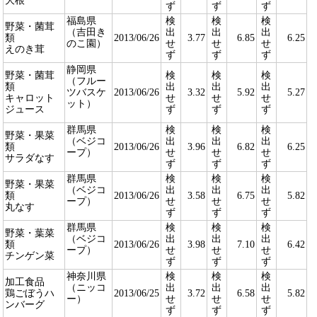
大根
ず
ず
ず
福島県
検
検
検
野菜・菌茸
（吉田き
出
出
出
類
2013/06/26
3.77
6.85
6.25
のこ園）
せ
せ
せ
えのき茸
ず
ず
ず
静岡県
野菜・菌茸
検
検
検
（フルー
類
出
出
出
ツバスケ
2013/06/26
3.32
5.92
5.27
キャロット
せ
せ
せ
ット）
ジュース
ず
ず
ず
群馬県
検
検
検
野菜・果菜
（ベジコ
出
出
出
類
2013/06/26
3.96
6.82
6.25
ープ）
せ
せ
せ
サラダなす
ず
ず
ず
群馬県
検
検
検
野菜・果菜
（ベジコ
出
出
出
類
2013/06/26
3.58
6.75
5.82
ープ）
せ
せ
せ
丸なす
ず
ず
ず
群馬県
検
検
検
野菜・葉菜
（ベジコ
出
出
出
類
2013/06/26
3.98
7.10
6.42
ープ）
せ
せ
せ
チンゲン菜
ず
ず
ず
神奈川県
検
検
検
加工食品
（ニッコ
出
出
出
鶏ごぼうハ
2013/06/25
3.72
6.58
5.82
ー）
せ
せ
せ
ンバーグ
ず
ず
ず