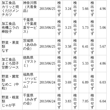
加工食品
神奈川県
検
検
検
カリッと焼
（大進食
出
出
出
2013/06/25
3.24
5.66
4.96
くだけメン
品）
せ
せ
せ
チカツ
ず
ず
ず
千葉県
検
検
検
加工食品
（千葉産
出
出
出
有機ニラの
直サービ
2013/06/25
3.23
5.73
5.06
せ
せ
せ
棒餃子
ス）
ず
ず
ず
茨城県
検
検
検
野菜・果菜
（あゆみ
出
出
出
類
2013/06/25
3.58
6.41
5.67
の会）
せ
せ
せ
なす
ず
ず
ず
徳島県
検
検
検
加工食品
（マスト
出
出
出
まぐろ団子
2013/06/25
3.09
5.33
4.86
ミ）
せ
せ
せ
甘酢ソース
ず
ず
ず
福島県
野菜・菌茸
検
検
検
（ハッピ
類
出
出
出
ーファー
2013/06/24
3.69
6.89
6.03
なめこ（中
せ
せ
せ
ム）
粒）
ず
ず
ず
千葉県
検
検
検
野菜・根菜
（みみず
出
出
出
類
2013/06/24
3.83
7.05
6.04
の会）
せ
せ
せ
じゃが芋
ず
ず
ず