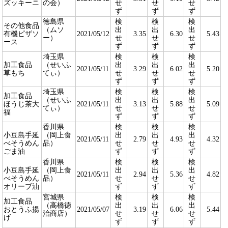
ズッキーニ
の会）
せ
せ
せ
ず
ず
ず
徳島県
検
検
検
その他食品
（ムソ
出
出
出
有機ピザソ
2021/05/12
3.35
6.30
5.43
ー）
せ
せ
せ
ース
ず
ず
ず
埼玉県
検
検
検
加工食品
（せいふ
出
出
出
2021/05/11
3.29
6.02
5.20
草もち
てぃ）
せ
せ
せ
ず
ず
ず
埼玉県
検
検
検
加工食品
（せいふ
出
出
出
ほうじ茶大
2021/05/11
3.13
5.88
5.09
てぃ）
せ
せ
せ
福
ず
ず
ず
香川県
検
検
検
小豆島手延
（岡上食
出
出
出
2021/05/11
2.79
4.93
4.32
べそうめん
品）
せ
せ
せ
ごま油
ず
ず
ず
香川県
検
検
検
小豆島手延
（岡上食
出
出
出
2021/05/11
2.94
5.36
4.82
べそうめん
品）
せ
せ
せ
オリーブ油
ず
ず
ず
宮城県
検
検
検
加工食品
（高橋徳
出
出
出
おとうふ揚
2021/05/07
3.19
6.06
5.44
治商店）
せ
せ
せ
げ
ず
ず
ず