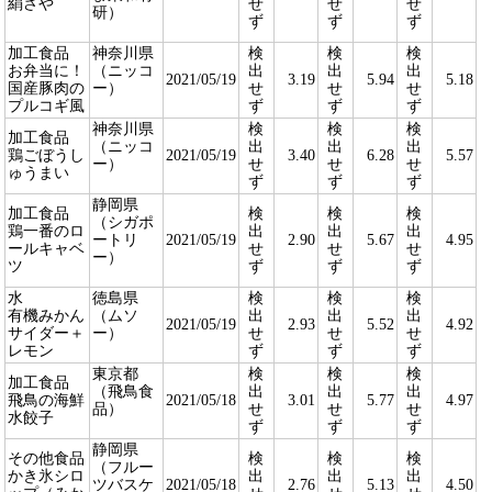
絹さや
せ
せ
せ
研）
ず
ず
ず
加工食品
神奈川県
検
検
検
お弁当に！
（ニッコ
出
出
出
2021/05/19
3.19
5.94
5.18
国産豚肉の
ー）
せ
せ
せ
プルコギ風
ず
ず
ず
神奈川県
検
検
検
加工食品
（ニッコ
出
出
出
鶏ごぼうし
2021/05/19
3.40
6.28
5.57
ー）
せ
せ
せ
ゅうまい
ず
ず
ず
静岡県
加工食品
検
検
検
（シガポ
鶏一番のロ
出
出
出
ートリ
2021/05/19
2.90
5.67
4.95
ールキャベ
せ
せ
せ
ー）
ツ
ず
ず
ず
水
徳島県
検
検
検
有機みかん
（ムソ
出
出
出
2021/05/19
2.93
5.52
4.92
サイダー＋
ー）
せ
せ
せ
レモン
ず
ず
ず
東京都
検
検
検
加工食品
（飛鳥食
出
出
出
飛鳥の海鮮
2021/05/18
3.01
5.77
4.97
品）
せ
せ
せ
水餃子
ず
ず
ず
静岡県
その他食品
検
検
検
（フルー
かき氷シロ
出
出
出
ツバスケ
2021/05/18
2.76
5.13
4.50