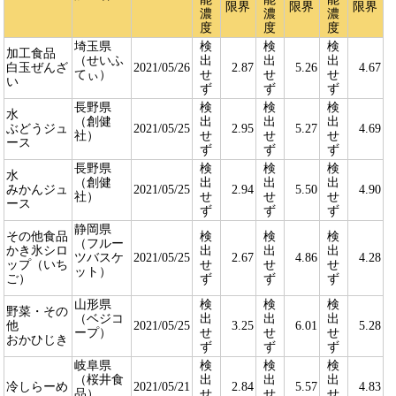
限界
限界
限界
濃
濃
濃
度
度
度
埼玉県
検
検
検
加工食品
（せいふ
出
出
出
白玉ぜんざ
2021/05/26
2.87
5.26
4.67
てぃ）
せ
せ
せ
い
ず
ず
ず
長野県
検
検
検
水
（創健
出
出
出
ぶどうジュ
2021/05/25
2.95
5.27
4.69
社）
せ
せ
せ
ース
ず
ず
ず
長野県
検
検
検
水
（創健
出
出
出
みかんジュ
2021/05/25
2.94
5.50
4.90
社）
せ
せ
せ
ース
ず
ず
ず
静岡県
その他食品
検
検
検
（フルー
かき氷シロ
出
出
出
ツバスケ
2021/05/25
2.67
4.86
4.28
ップ（いち
せ
せ
せ
ット）
ご）
ず
ず
ず
山形県
検
検
検
野菜・その
（ベジコ
出
出
出
他
2021/05/25
3.25
6.01
5.28
ープ）
せ
せ
せ
おかひじき
ず
ず
ず
岐阜県
検
検
検
（桜井食
出
出
出
冷しらーめ
2021/05/21
2.84
5.57
4.83
品）
せ
せ
せ