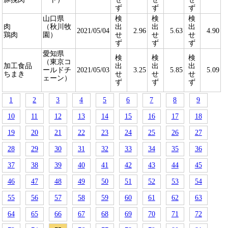
ず
ず
ず
山口県
検
検
検
肉
（秋川牧
出
出
出
2021/05/04
2.96
5.63
4.90
鶏肉
園）
せ
せ
せ
ず
ず
ず
愛知県
検
検
検
（東京コ
加工食品
出
出
出
ールドチ
2021/05/03
3.25
5.85
5.09
ちまき
せ
せ
せ
ェーン）
ず
ず
ず
1
2
3
4
5
6
7
8
9
10
11
12
13
14
15
16
17
18
19
20
21
22
23
24
25
26
27
28
29
30
31
32
33
34
35
36
37
38
39
40
41
42
43
44
45
46
47
48
49
50
51
52
53
54
55
56
57
58
59
60
61
62
63
64
65
66
67
68
69
70
71
72