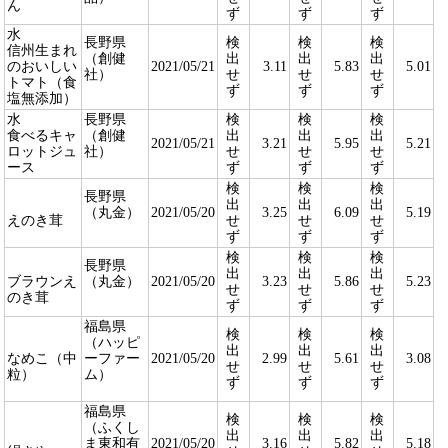
ん
ず
ず
ず
水
長野県
検
検
検
信州生まれ
（創健
出
出
出
のおいしい
2021/05/21
3.11
5.83
5.01
社）
せ
せ
せ
トマト（食
ず
ず
ず
塩無添加）
水
長野県
検
検
検
食べるキャ
（創健
出
出
出
2021/05/21
3.21
5.95
5.21
ロットジュ
社）
せ
せ
せ
ース
ず
ず
ず
検
検
検
長野県
出
出
出
（丸金）
2021/05/20
3.25
6.09
5.19
えのき茸
せ
せ
せ
ず
ず
ず
検
検
検
長野県
出
出
出
ブラウンえ
（丸金）
2021/05/20
3.23
5.86
5.23
せ
せ
せ
のき茸
ず
ず
ず
福島県
検
検
検
（ハッピ
出
出
出
なめこ（中
ーファー
2021/05/20
2.99
5.61
3.08
せ
せ
せ
粒）
ム）
ず
ず
ず
福島県
検
検
検
（ふくし
出
出
出
ま東和有
2021/05/20
3.16
5.82
5.18