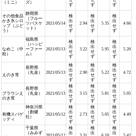
（ミニ）
ズ）
ず
ず
ず
静岡県
その他食品
検
検
検
（フルー
かき氷シロ
出
出
出
ツバスケ
2021/05/14
2.94
5.35
4.66
ップ（ぶど
せ
せ
せ
ット）
う）
ず
ず
ず
福島県
検
検
検
（ハッピ
出
出
出
なめこ（中
ーファー
2021/05/13
3.22
5.95
5.20
せ
せ
せ
粒）
ム）
ず
ず
ず
検
検
検
長野県
出
出
出
（丸金）
2021/05/13
2.90
5.22
4.72
えのき茸
せ
せ
せ
ず
ず
ず
検
検
検
長野県
出
出
出
ブラウンえ
（丸金）
2021/05/13
3.15
5.81
5.05
せ
せ
せ
のき茸
ず
ず
ず
神奈川県
検
検
検
（創健
出
出
出
有機スパゲ
2021/05/12
2.73
5.05
4.49
社）
せ
せ
せ
ッティ
ず
ず
ず
千葉県
検
検
検
（みみず
出
出
出
2021/05/12
3.31
6.10
5.42