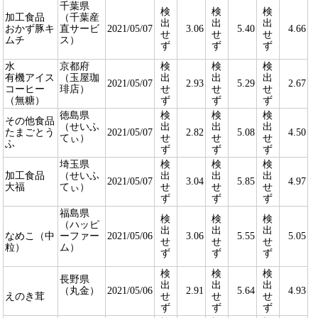
千葉県
検
検
検
加工食品
（千葉産
出
出
出
おかず豚キ
直サービ
2021/05/07
3.06
5.40
4.66
せ
せ
せ
ムチ
ス）
ず
ず
ず
水
京都府
検
検
検
有機アイス
（玉屋珈
出
出
出
2021/05/07
2.93
5.29
2.67
コーヒー
琲店）
せ
せ
せ
（無糖）
ず
ず
ず
徳島県
検
検
検
その他食品
（せいふ
出
出
出
たまごとう
2021/05/07
2.82
5.08
4.50
てぃ）
せ
せ
せ
ふ
ず
ず
ず
埼玉県
検
検
検
加工食品
（せいふ
出
出
出
2021/05/07
3.04
5.85
4.97
大福
てぃ）
せ
せ
せ
ず
ず
ず
福島県
検
検
検
（ハッピ
出
出
出
なめこ（中
ーファー
2021/05/06
3.06
5.55
5.05
せ
せ
せ
粒）
ム）
ず
ず
ず
検
検
検
長野県
出
出
出
（丸金）
2021/05/06
2.91
5.64
4.93
えのき茸
せ
せ
せ
ず
ず
ず