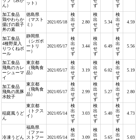
ップ（みか
せ
せ
せ
ット）
ん）
ず
ず
ず
加工食品
徳島県
検
検
検
鶏やわらか
（マスト
出
出
出
2021/05/18
2.80
5.34
4.59
揚げの親子
ミ）
せ
せ
せ
丼の素
ず
ず
ず
静岡県
加工食品
検
検
検
（シガポ
4種野菜入
出
出
出
ートリ
2021/05/17
3.44
6.49
5.56
りつくねボ
せ
せ
せ
ー）
ール
ず
ず
ず
加工食品
東京都
検
検
検
飛鳥のカレ
（飛鳥食
出
出
出
2021/05/17
3.19
6.02
5.19
ーシューマ
品）
せ
せ
せ
イ
ず
ず
ず
東京都
検
検
検
加工食品
（飛鳥食
出
出
出
飛鳥の黒豚
2021/05/17
2.99
5.27
2.80
品）
せ
せ
せ
水餃子
ず
ず
ず
東京都
検
検
検
（トクス
出
出
出
稲庭風うど
2021/05/14
3.03
5.40
4.73
イ）
せ
せ
せ
ん
ず
ず
ず
福島県
検
検
検
（ファー
出
出
出
冷凍うどん
ストフー
2021/05/14
3.09
5.65
5.03
せ
せ
せ