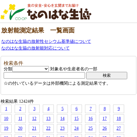
放射能測定結果 一覧画面
なのはな生協の放射性セシウム基準値について
なのはな生協の放射能対応について
検索条件
分類
対象名や生産者名の一部
☆の付いているデータは外部機関による測定結果です。
検索結果 12424件
1
2
3
4
5
6
7
8
9
10
11
12
13
14
15
16
17
18
19
20
21
22
23
24
25
26
27