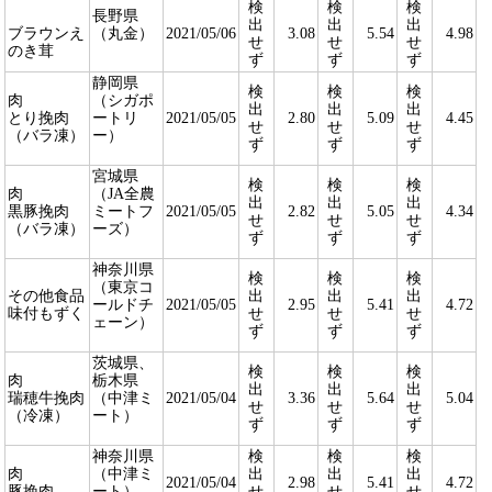
検
検
検
長野県
出
出
出
ブラウンえ
（丸金）
2021/05/06
3.08
5.54
4.98
せ
せ
せ
のき茸
ず
ず
ず
静岡県
検
検
検
肉
（シガポ
出
出
出
とり挽肉
ートリ
2021/05/05
2.80
5.09
4.45
せ
せ
せ
（バラ凍）
ー）
ず
ず
ず
宮城県
検
検
検
肉
（JA全農
出
出
出
黒豚挽肉
ミートフ
2021/05/05
2.82
5.05
4.34
せ
せ
せ
（バラ凍）
ーズ）
ず
ず
ず
神奈川県
検
検
検
（東京コ
その他食品
出
出
出
ールドチ
2021/05/05
2.95
5.41
4.72
味付もずく
せ
せ
せ
ェーン）
ず
ず
ず
茨城県、
検
検
検
肉
栃木県
出
出
出
瑞穂牛挽肉
（中津ミ
2021/05/04
3.36
5.64
5.04
せ
せ
せ
（冷凍）
ート）
ず
ず
ず
神奈川県
検
検
検
肉
（中津ミ
出
出
出
2021/05/04
2.98
5.41
4.72
豚挽肉
ート）
せ
せ
せ