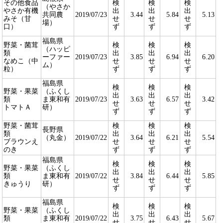
その他食品
検
検
検
（やさか
やさか有機
出
出
出
共同農
2019/07/23
3.44
5.84
5.13
みそ（甘
せ
せ
せ
場）
口）
ず
ず
ず
福島県
野菜・菌茸
検
検
検
（ハッピ
類
出
出
出
ーファー
2019/07/23
3.85
6.94
6.20
なめこ（中
せ
せ
せ
ム）
粒）
ず
ず
ず
福島県
検
検
検
野菜・果菜
（ふくし
出
出
出
類
ま東和有
2019/07/23
3.63
6.57
3.42
せ
せ
せ
トマトＡ
研）
ず
ず
ず
野菜・菌茸
検
検
検
長野県
類
出
出
出
（丸金）
2019/07/22
3.64
6.21
5.54
ブラウンえ
せ
せ
せ
のき
ず
ず
ず
福島県
検
検
検
野菜・果菜
（ふくし
出
出
出
類
ま東和有
2019/07/22
3.84
6.44
5.85
せ
せ
せ
きゅうり
研）
ず
ず
ず
福島県
検
検
検
野菜・果菜
（ふくし
出
出
出
類
ま東和有
2019/07/22
3.75
6.43
5.67
せ
せ
せ