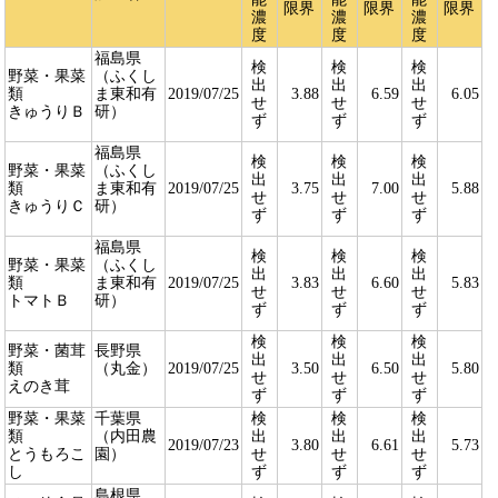
限界
限界
限界
濃
濃
濃
度
度
度
福島県
検
検
検
野菜・果菜
（ふくし
出
出
出
類
ま東和有
2019/07/25
3.88
6.59
6.05
せ
せ
せ
きゅうりＢ
研）
ず
ず
ず
福島県
検
検
検
野菜・果菜
（ふくし
出
出
出
類
ま東和有
2019/07/25
3.75
7.00
5.88
せ
せ
せ
きゅうりＣ
研）
ず
ず
ず
福島県
検
検
検
野菜・果菜
（ふくし
出
出
出
類
ま東和有
2019/07/25
3.83
6.60
5.83
せ
せ
せ
トマトＢ
研）
ず
ず
ず
検
検
検
野菜・菌茸
長野県
出
出
出
類
（丸金）
2019/07/25
3.50
6.50
5.80
せ
せ
せ
えのき茸
ず
ず
ず
野菜・果菜
千葉県
検
検
検
類
（内田農
出
出
出
2019/07/23
3.80
6.61
5.73
とうもろこ
園）
せ
せ
せ
し
ず
ず
ず
島根県