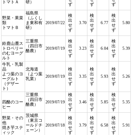
トマトＡ
研）
ず
ず
ず
福島県
検
検
検
野菜・果菜
（ふくし
出
出
出
類
ま東和有
2019/07/22
3.70
6.77
5.80
せ
せ
せ
トマトＢ
研）
ず
ず
ず
三重県
検
検
検
鈴鹿山麓ス
（四日市
出
出
出
トロベリー
2019/07/19
3.23
6.04
5.39
酪農）
せ
せ
せ
のむヨーグ
ず
ず
ず
ルト
牛乳・乳製
品
北海道
検
検
検
よつ葉のヨ
（よつ葉
出
出
出
2019/07/19
3.35
5.93
5.26
ーグルト
乳業）
せ
せ
せ
（デザー
ず
ず
ず
ト）
三重県
検
検
検
（四日市
出
出
出
四酪のコー
2019/07/19
3.46
5.85
5.35
酪農）
せ
せ
せ
ヒー
ず
ず
ず
茨城県
野菜・その
検
検
検
（東京コ
他
出
出
出
ールドチ
2019/07/18
3.79
6.58
5.91
焼き芋ステ
せ
せ
せ
ェーン）
ィック
ず
ず
ず