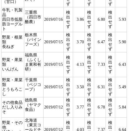
（甘口）
ず
ず
ず
牛乳・乳製
三重県
検
検
検
品
（四日市
出
出
出
四日市低脂
2019/07/16
3.86
6.80
5.93
酪農）
せ
せ
せ
肪ヨーグル
ず
ず
ず
ト
栃木県
検
検
検
野菜・根菜
（パイン
出
出
出
類
2019/07/15
3.70
6.47
5.90
フーズ）
せ
せ
せ
長ねぎ
ず
ず
ず
福島県
検
検
検
野菜・果菜
（ふくし
出
出
出
類
ま東和有
2019/07/15
4.13
7.33
6.43
せ
せ
せ
いんげん
研）
ず
ず
ず
野菜・果菜
千葉県
検
検
検
類
（ベジコ
出
出
出
2019/07/15
3.50
6.31
5.49
とうもろこ
ープ）
せ
せ
せ
し
ず
ず
ず
徳島県
検
検
検
その他食品
（ヤマク
出
出
出
だし入りみ
2019/07/12
3.77
6.78
5.84
食品）
せ
せ
せ
そ
ず
ず
ず
北海道
野菜・その
検
検
検
（東京コ
他
出
出
出
ールドチ
2019/07/12
4.03
7.37
6.64