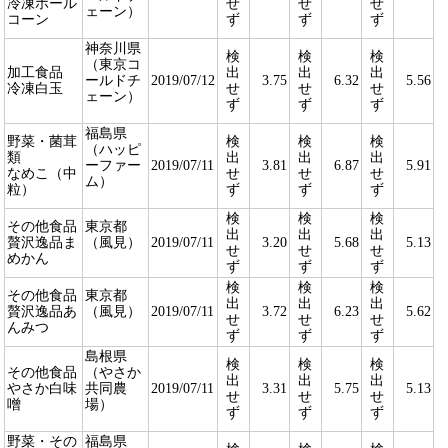
冷凍ホール
せ
せ
せ
ェーン）
コーン
ず
ず
ず
神奈川県
検
検
検
（東京コ
加工食品
出
出
出
ールドチ
2019/07/12
3.75
6.32
5.56
冷凍白玉
せ
せ
せ
ェーン）
ず
ず
ず
福島県
野菜・菌茸
検
検
検
（ハッピ
類
出
出
出
ーファー
2019/07/11
3.81
6.87
5.91
なめこ（中
せ
せ
せ
ム）
粒）
ず
ず
ず
検
検
検
その他食品
東京都
出
出
出
贅沢逸品ま
（風見）
2019/07/11
3.20
5.68
5.13
せ
せ
せ
めかん
ず
ず
ず
検
検
検
その他食品
東京都
出
出
出
贅沢逸品あ
（風見）
2019/07/11
3.72
6.23
5.62
せ
せ
せ
んみつ
ず
ず
ず
島根県
検
検
検
その他食品
（やさか
出
出
出
やさか白味
共同農
2019/07/11
3.31
5.75
5.13
せ
せ
せ
噌
場）
ず
ず
ず
野菜・その
福島県