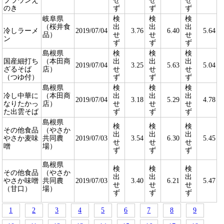
ブラウンえ
せ
せ
せ
のき
ず
ず
ず
岐阜県
検
検
検
（桜井食
出
出
出
冷しラーメ
2019/07/04
3.76
6.40
5.64
品）
せ
せ
せ
ン
ず
ず
ず
島根県
検
検
検
国産細打ち
（本田商
出
出
出
2019/07/04
3.25
5.63
5.04
ざるそば
店）
せ
せ
せ
（つゆ付）
ず
ず
ず
島根県
検
検
検
冷し中華に
（本田商
出
出
出
2019/07/04
3.18
5.29
4.78
なりたかっ
店）
せ
せ
せ
た出雲そば
ず
ず
ず
島根県
検
検
検
その他食品
（やさか
出
出
出
やさか麦味
共同農
2019/07/03
3.54
6.30
5.45
せ
せ
せ
噌
場）
ず
ず
ず
島根県
検
検
検
その他食品
（やさか
出
出
出
やさか味噌
共同農
2019/07/03
3.40
6.21
5.47
せ
せ
せ
（甘口）
場）
ず
ず
ず
1
2
3
4
5
6
7
8
9