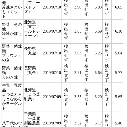
検
検
検
他
（ファー
出
出
出
冷凍さとい
ストフー
2019/07/10
3.90
6.83
6.05
せ
せ
せ
も（カッ
ズ）
ず
ず
ず
ト）
北海道
野菜・その
検
検
検
（東京コ
他
出
出
出
ールドチ
2019/07/10
3.85
6.69
6.10
冷凍かぼち
せ
せ
せ
ェーン）
ゃ
ず
ず
ず
野菜・菌茸
検
検
検
長野県
類
出
出
出
（丸金）
2019/07/10
3.63
6.26
5.64
ブラウンえ
せ
せ
せ
のき
ず
ず
ず
検
検
検
野菜・菌茸
長野県
出
出
出
類
（丸金）
2019/07/10
3.71
6.64
5.77
せ
せ
せ
えのき茸
ず
ず
ず
牛乳・乳製
品
北海道
検
検
検
よつ葉とろ
（よつ葉
出
出
出
2019/07/09
3.55
6.20
5.65
っとなめら
乳業）
せ
せ
せ
かヨーグル
ず
ず
ず
ト
千葉県
検
検
検
（千葉北
出
出
出
八千代のむ
部酪農農
2019/07/09
3.52
6.17
5.46
せ
せ
せ