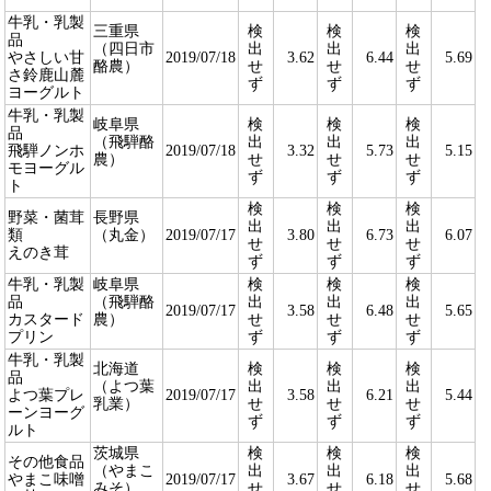
牛乳・乳製
三重県
検
検
検
品
（四日市
出
出
出
やさしい甘
2019/07/18
3.62
6.44
5.69
酪農）
せ
せ
せ
さ鈴鹿山麓
ず
ず
ず
ヨーグルト
牛乳・乳製
岐阜県
検
検
検
品
（飛騨酪
出
出
出
飛騨ノンホ
2019/07/18
3.32
5.73
5.15
農）
せ
せ
せ
モヨーグル
ず
ず
ず
ト
検
検
検
野菜・菌茸
長野県
出
出
出
類
（丸金）
2019/07/17
3.80
6.73
6.07
せ
せ
せ
えのき茸
ず
ず
ず
牛乳・乳製
岐阜県
検
検
検
品
（飛騨酪
出
出
出
2019/07/17
3.58
6.48
5.65
カスタード
農）
せ
せ
せ
プリン
ず
ず
ず
牛乳・乳製
北海道
検
検
検
品
（よつ葉
出
出
出
よつ葉プレ
2019/07/17
3.58
6.21
5.44
乳業）
せ
せ
せ
ーンヨーグ
ず
ず
ず
ルト
茨城県
検
検
検
その他食品
（やまこ
出
出
出
やまこ味噌
2019/07/17
3.67
6.18
5.68
みそ）
せ
せ
せ