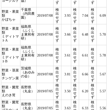
ヨーグルト
協）
ず
ず
ず
千葉県
検
検
検
野菜・果菜
（内田農
出
出
出
類
2019/07/08
3.93
7.04
6.09
園）
せ
せ
せ
かぼちゃ
ず
ず
ず
福島県
野菜・果菜
検
検
検
（ふくし
類
出
出
出
ま東和有
2019/07/08
3.66
6.48
5.70
ミディトマ
せ
せ
せ
研）
トA
ず
ず
ず
福島県
野菜・果菜
検
検
検
（ふくし
類
出
出
出
ま東和有
2019/07/08
3.61
6.61
5.78
ミディトマ
せ
せ
せ
研）
トB
ず
ず
ず
茨城県
検
検
検
野菜・茎菜
（あゆみ
出
出
出
類
2019/07/08
3.81
6.66
5.67
の会）
せ
せ
せ
チンゲン菜
ず
ず
ず
検
検
検
野菜・菌茸
長野県
出
出
出
類
（丸金）
2019/07/05
3.50
6.20
5.57
せ
せ
せ
えのき茸
ず
ず
ず
野菜・菌茸
検
検
検
長野県
類
出
出
出
（丸金）
2019/07/05
3.63
6.33
5.56