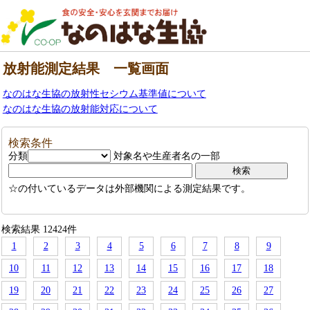
放射能測定結果 一覧画面
なのはな生協の放射性セシウム基準値について
なのはな生協の放射能対応について
検索条件
分類
対象名や生産者名の一部
☆の付いているデータは外部機関による測定結果です。
検索結果 12424件
1
2
3
4
5
6
7
8
9
10
11
12
13
14
15
16
17
18
19
20
21
22
23
24
25
26
27