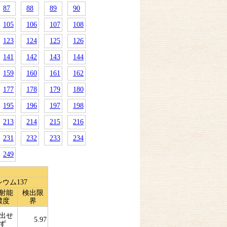
87
88
89
90
105
106
107
108
123
124
125
126
141
142
143
144
159
160
161
162
177
178
179
180
195
196
197
198
213
214
215
216
231
232
233
234
249
ウム137
射能
検出限
濃度
界
出せ
5.97
ず