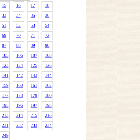
15
16
17
18
33
34
35
36
51
52
53
54
69
70
71
72
87
88
89
90
105
106
107
108
123
124
125
126
141
142
143
144
159
160
161
162
177
178
179
180
195
196
197
198
213
214
215
216
231
232
233
234
249