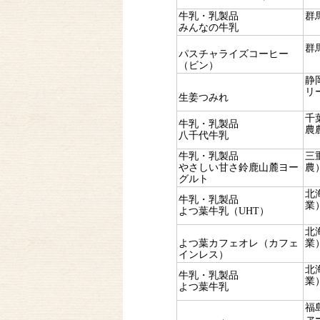
牛乳・乳製品
群
みんなの牛乳
群
パスチャライズコーヒー
（ビン）
静
リ
生姜つみれ
千
牛乳・乳製品
農
八千代牛乳
牛乳・乳製品
三
やさしい甘さ鈴鹿山麓ヨー
農
グルト
北
牛乳・乳製品
業
よつ葉牛乳（UHT）
北
よつ葉カフェオレ（カフェ
業
インレス）
北
牛乳・乳製品
業
よつ葉牛乳
福
ァ