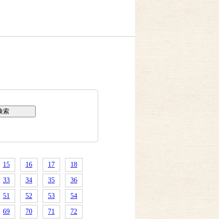
15
16
17
18
33
34
35
36
51
52
53
54
69
70
71
72