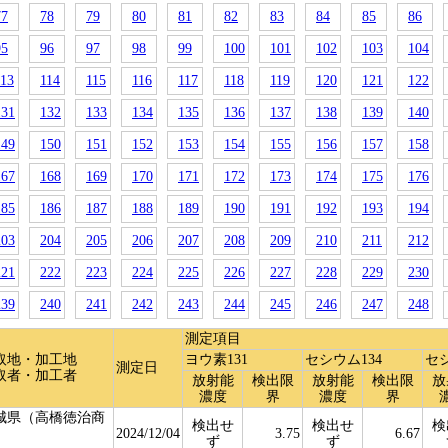
77
78
79
80
81
82
83
84
85
86
95
96
97
98
99
100
101
102
103
104
113
114
115
116
117
118
119
120
121
122
131
132
133
134
135
136
137
138
139
140
149
150
151
152
153
154
155
156
157
158
167
168
169
170
171
172
173
174
175
176
185
186
187
188
189
190
191
192
193
194
203
204
205
206
207
208
209
210
211
212
221
222
223
224
225
226
227
228
229
230
239
240
241
242
243
244
245
246
247
248
測定項目
取地・加工地
ヨウ素131
セシウム134
セシ
測定日
取者・加工者
放射能
検出限
放射能
検出限
放
濃度
界
濃度
界
城県（高橋徳治商
検出せ
検出せ
検
）
2024/12/04
3.75
6.67
ず
ず