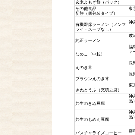
玄米よもぎ餅（パック）
その他食品
東
切餅（個包装タイプ）
神
有機即席ラーメン（ノンフ
ライ・スープなし）
岐
純正ラーメン
福
ァ
なめこ（中粒）
長
えのき茸
長
ブラウンえのき茸
東
きぬとうふ（充填豆腐）
神
品
共生のきぬ豆腐
神
品
共生のもめん豆腐
群
パスチャライズコーヒー