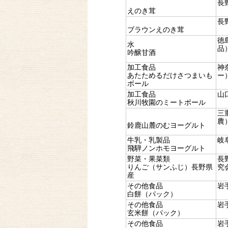
長
えのき茸
長
ブラウンえのき茸
徳
水
品
吟醸甘酒
加工食品
神
あたためるだけさつまいも
ー
ボール
加工食品
山
秋川牧園のミートボール
三
農
鈴鹿山麓のむヨーグルト
牛乳・乳製品
岐
飛騨ノンホモヨーグルト
野菜・果菜類
長
りんご（サンふじ）長野県
究
産
その他食品
岩
白餅（パック）
その他食品
岩
玄米餅（パック）
その他食品
岩