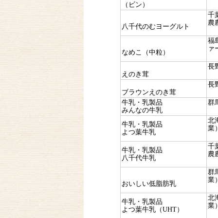
（ビン）
千
農
八千代のむヨーグルト
福
ァ
なめこ（中粒）
長
えのき茸
長
ブラウンえのき茸
牛乳・乳製品
群
みんなの牛乳
北
牛乳・乳製品
業
よつ葉牛乳
千
牛乳・乳製品
農
八千代牛乳
群
業
おいしい低脂肪乳
北
牛乳・乳製品
業
よつ葉牛乳（UHT）