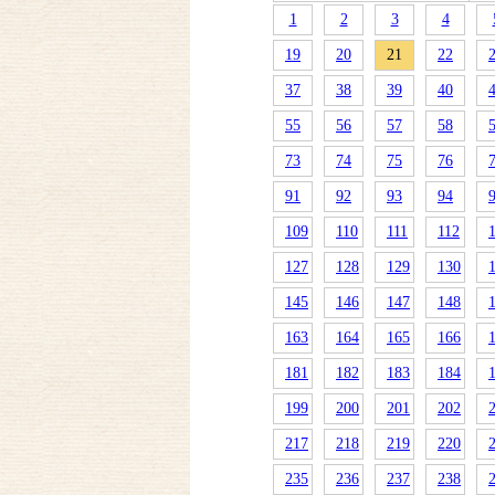
1
2
3
4
19
20
21
22
37
38
39
40
55
56
57
58
73
74
75
76
91
92
93
94
109
110
111
112
127
128
129
130
145
146
147
148
163
164
165
166
181
182
183
184
199
200
201
202
217
218
219
220
235
236
237
238