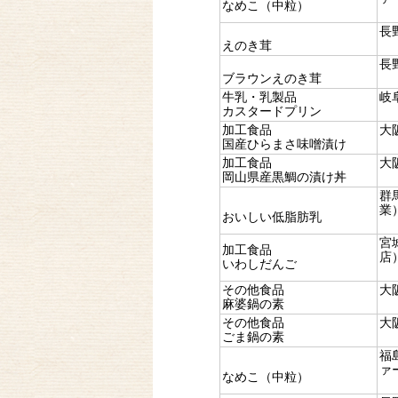
なめこ（中粒）
長
えのき茸
長
ブラウンえのき茸
牛乳・乳製品
岐
カスタードプリン
加工食品
大
国産ひらまさ味噌漬け
加工食品
大
岡山県産黒鯛の漬け丼
群
業
おいしい低脂肪乳
宮
加工食品
店
いわしだんご
その他食品
大
麻婆鍋の素
その他食品
大
ごま鍋の素
福
ァ
なめこ（中粒）