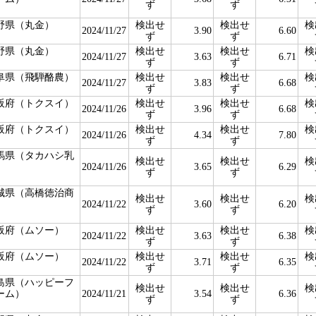
ず
ず
野県（丸金）
検出せ
検出せ
検
2024/11/27
3.90
6.60
ず
ず
野県（丸金）
検出せ
検出せ
検
2024/11/27
3.63
6.71
ず
ず
阜県（飛騨酪農）
検出せ
検出せ
検
2024/11/27
3.83
6.68
ず
ず
阪府（トクスイ）
検出せ
検出せ
検
2024/11/26
3.96
6.68
ず
ず
阪府（トクスイ）
検出せ
検出せ
検
2024/11/26
4.34
7.80
ず
ず
馬県（タカハシ乳
検出せ
検出せ
検
）
2024/11/26
3.65
6.29
ず
ず
城県（高橋徳治商
検出せ
検出せ
検
）
2024/11/22
3.60
6.20
ず
ず
阪府（ムソー）
検出せ
検出せ
検
2024/11/22
3.63
6.38
ず
ず
阪府（ムソー）
検出せ
検出せ
検
2024/11/22
3.71
6.35
ず
ず
島県（ハッピーフ
検出せ
検出せ
検
ーム）
2024/11/21
3.54
6.36
ず
ず