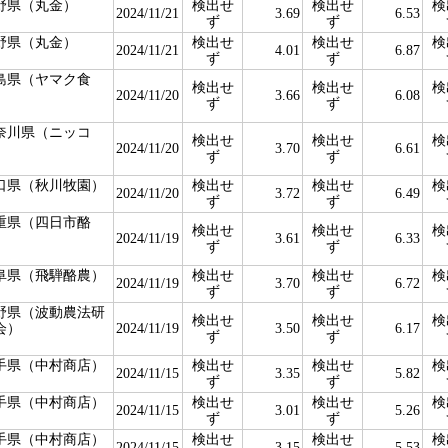
野県（丸金）
検出せ
検出せ
検
2024/11/21
3.69
6.53
ず
ず
野県（丸金）
検出せ
検出せ
検
2024/11/21
4.01
6.87
ず
ず
島県（ヤマク食
検出せ
検出せ
検
）
2024/11/20
3.66
6.08
ず
ず
奈川県（ニッコ
検出せ
検出せ
検
）
2024/11/20
3.70
6.61
ず
ず
口県（秋川牧園）
検出せ
検出せ
検
2024/11/20
3.72
6.49
ず
ず
重県（四日市酪
検出せ
検出せ
検
）
2024/11/19
3.61
6.33
ず
ず
阜県（飛騨酪農）
検出せ
検出せ
検
2024/11/19
3.70
6.72
ず
ず
野県（波動農法研
検出せ
検出せ
検
会）
2024/11/19
3.50
6.17
ず
ず
手県（中村商店）
検出せ
検出せ
検
2024/11/15
3.35
5.82
ず
ず
手県（中村商店）
検出せ
検出せ
検
2024/11/15
3.01
5.26
ず
ず
手県（中村商店）
検出せ
検出せ
検
2024/11/15
3.15
5.53