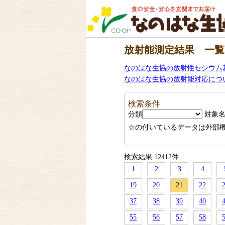
放射能測定結果 一覧
なのはな生協の放射性セシウム
なのはな生協の放射能対応につ
検索条件
分類
対象
☆の付いているデータは外部
検索結果 12412件
1
2
3
4
19
20
21
22
37
38
39
40
55
56
57
58