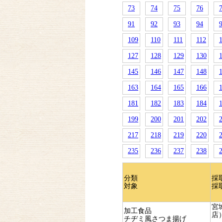
73
74
75
76
91
92
93
94
109
110
111
112
127
128
129
130
145
146
147
148
163
164
165
166
181
182
183
184
199
200
201
202
217
218
219
220
235
236
237
238
分類
採
対象
採
宮
加工食品
店
チヂミ風さつま揚げ