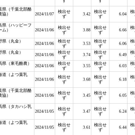
ず
ず
葉県（千葉北部酪
検出せ
検出せ
検
農協）
2024/11/07
3.42
6.04
ず
ず
島県（ハッピーフ
検出せ
検出せ
検
ーム）
2024/11/06
3.88
6.66
ず
ず
野県（丸金）
検出せ
検出せ
検
2024/11/06
3.53
6.06
ず
ず
野県（丸金）
検出せ
検出せ
検
2024/11/06
3.74
6.49
ず
ず
馬県（東毛酪農）
検出せ
検出せ
検
2024/11/06
3.55
6.03
ず
ず
海道（よつ葉乳
検出せ
検出せ
検
）
2024/11/06
3.68
6.18
ず
ず
葉県（千葉北部酪
検出せ
検出せ
検
農協）
2024/11/06
3.45
6.05
ず
ず
馬県（タカハシ乳
検出せ
検出せ
検
）
2024/11/05
3.47
6.24
ず
ず
海道（よつ葉乳
検出せ
検出せ
検
）
2024/11/05
3.61
6.44
ず
ず