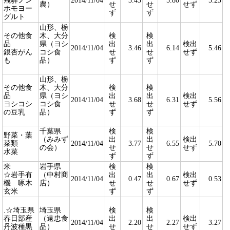
飛騨ノン
2014/11/04
3.43
5.80
5.25
農）
せ
せ
せず
ホモヨー
ず
ず
グルト
山形、栃
その他食
木、大分
検
検
品
県（ヨシ
出
出
検出
2014/11/04
3.46
6.14
5.46
銀杏がん
コシ食
せ
せ
せず
も
品）
ず
ず
山形、栃
その他食
木、大分
検
検
品
県（ヨシ
出
出
検出
2014/11/04
3.68
6.31
5.56
ヨシコシ
コシ食
せ
せ
せず
の豆乳
品）
ず
ず
千葉県
検
検
野菜・葉
（みみず
出
出
検出
菜類
2014/11/04
3.77
6.55
5.70
の会）
せ
せ
せず
水菜
ず
ず
米
岩手県
検
検
☆岩手有
（中村商
出
出
検出
2014/11/04
0.47
0.67
0.53
機 啄木
店）
せ
せ
せず
玄米
ず
ず
.☆埼玉県
埼玉県
検
検
春日部産
（遠忠食
出
出
検出
2014/11/04
2.20
2.27
3.27
丹波種黒
品）
せ
せ
せず