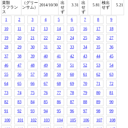
菜類
（グリー
出
出
検出
2014/10/30
3.31
5.81
5.21
ラフラン
ンサム）
せ
せ
せず
ス
ず
ず
1
2
3
4
5
6
7
8
9
10
11
12
13
14
15
16
17
18
19
20
21
22
23
24
25
26
27
28
29
30
31
32
33
34
35
36
37
38
39
40
41
42
43
44
45
46
47
48
49
50
51
52
53
54
55
56
57
58
59
60
61
62
63
64
65
66
67
68
69
70
71
72
73
74
75
76
77
78
79
80
81
82
83
84
85
86
87
88
89
90
91
92
93
94
95
96
97
98
99
100
101
102
103
104
105
106
107
108