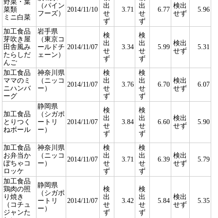
野菜・葉
（パイン
出
出
検出
菜類
2014/11/10
3.71
6.77
5.96
フーズ）
せ
せ
せず
ミニ白菜
ず
ず
加工食品
岩手県
検
検
芽吹き屋
（東京コ
出
出
検出
田舎風み
ールドチ
2014/11/07
3.34
5.99
5.31
せ
せ
せず
たらしだ
ェーン）
ず
ず
んご
加工食品
神奈川県
検
検
ママのミ
（ニッコ
出
出
検出
2014/11/07
3.76
6.70
6.07
ニハンバ
ー）
せ
せ
せず
ーグ
ず
ず
静岡県
検
検
加工食品
（シガポ
出
出
検出
とりつく
ートリ
2014/11/07
3.84
6.60
5.90
せ
せ
せず
ねボール
ー）
ず
ず
加工食品
神奈川県
検
検
お弁当か
（ニッコ
出
出
検出
2014/11/07
3.71
6.39
5.79
ぼちゃコ
ー）
せ
せ
せず
ロッケ
ず
ず
加工食品
静岡県
鶏肉の照
検
検
（シガポ
り焼き
出
出
検出
ートリ
2014/11/07
3.42
5.84
5.35
（コチュ
せ
せ
せず
ー）
ジャンた
ず
ず