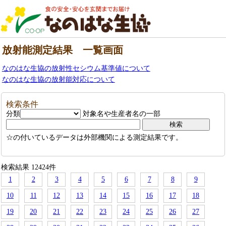
放射能測定結果 一覧画面
なのはな生協の放射性セシウム基準値について
なのはな生協の放射能対応について
検索条件
分類
対象名や生産者名の一部
☆の付いているデータは外部機関による測定結果です。
検索結果 12424件
1
2
3
4
5
6
7
8
9
10
11
12
13
14
15
16
17
18
19
20
21
22
23
24
25
26
27