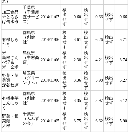
れ）
千葉県
検
検
加工食品
（千葉産
出
出
検出
☆とろさ
直サービ
2014/11/07
0.60
0.66
0.66
せ
せ
せず
ば缶水煮
ス）
ず
ず
群馬県
検
検
（創健
出
出
検出
有機しら
2014/11/06
3.61
6.26
5.71
社）
せ
せ
せず
たき
ず
ず
米
島根県
検
検
島根さん
（中村商
出
出
検出
2014/11/06
2.38
4.21
3.74
べ浮布
店）
せ
せ
せず
米 玄米
ず
ず
埼玉県
検
検
野菜・茎
（グリー
出
出
検出
菜類
2014/11/06
3.36
5.98
5.27
ンサム）
せ
せ
せず
深谷ねぎ
ず
ず
群馬県
検
検
有機生芋
（創建
出
出
検出
2014/11/06
3.35
5.97
5.12
こんにゃ
社）
せ
せ
せず
く
ず
ず
千葉県
検
検
野菜・根
（みみず
出
出
検出
菜類
2014/11/05
3.75
6.62
5.90
の会）
せ
せ
せず
大根
ず
ず