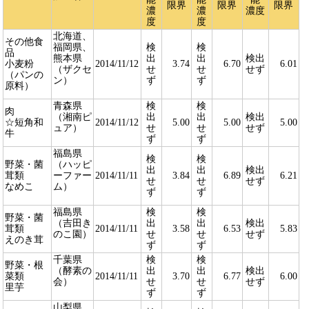
限界
限界
限界
濃
濃
濃度
度
度
北海道、
その他食
福岡県、
検
検
品
熊本県
出
出
検出
小麦粉
2014/11/12
3.74
6.70
6.01
（ザクセ
せ
せ
せず
（パンの
ン）
ず
ず
原料）
青森県
検
検
肉
（湘南ピ
出
出
検出
☆短角和
2014/11/12
5.00
5.00
5.00
ュア）
せ
せ
せず
牛
ず
ず
福島県
検
検
野菜・菌
（ハッピ
出
出
検出
茸類
ーファー
2014/11/11
3.84
6.89
6.21
せ
せ
せず
なめこ
ム）
ず
ず
福島県
検
検
野菜・菌
（吉田き
出
出
検出
茸類
2014/11/11
3.58
6.53
5.83
のこ園）
せ
せ
せず
えのき茸
ず
ず
千葉県
検
検
野菜・根
（酵素の
出
出
検出
菜類
2014/11/11
3.70
6.77
6.00
会）
せ
せ
せず
里芋
ず
ず
山梨県