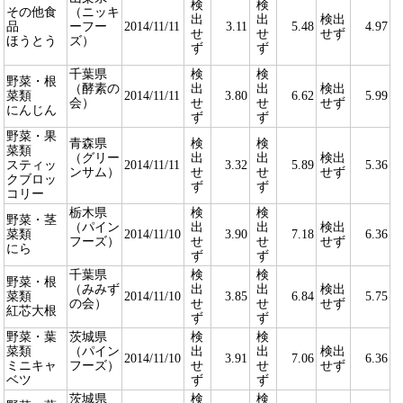
検
検
その他食
（ニッキ
出
出
検出
品
ーフー
2014/11/11
3.11
5.48
4.97
せ
せ
せず
ほうとう
ズ）
ず
ず
千葉県
検
検
野菜・根
（酵素の
出
出
検出
菜類
2014/11/11
3.80
6.62
5.99
会）
せ
せ
せず
にんじん
ず
ず
野菜・果
青森県
検
検
菜類
（グリー
出
出
検出
スティッ
2014/11/11
3.32
5.89
5.36
ンサム）
せ
せ
せず
クブロッ
ず
ず
コリー
栃木県
検
検
野菜・茎
（パイン
出
出
検出
菜類
2014/11/10
3.90
7.18
6.36
フーズ）
せ
せ
せず
にら
ず
ず
千葉県
検
検
野菜・根
（みみず
出
出
検出
菜類
2014/11/10
3.85
6.84
5.75
の会）
せ
せ
せず
紅芯大根
ず
ず
野菜・葉
茨城県
検
検
菜類
（パイン
出
出
検出
2014/11/10
3.91
7.06
6.36
ミニキャ
フーズ）
せ
せ
せず
ベツ
ず
ず
茨城県
検
検