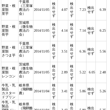
千葉県
検
検
野菜・根
（三里塚
出
出
検出
菜類
農法の
2014/11/05
4.07
7.23
6.39
せ
せ
せず
里芋
会）
ず
ず
茨城県
検
検
野菜・根
（微生物
出
出
検出
菜類
農法の
2014/11/05
4.14
7.14
6.25
せ
せ
せず
長芋
会）
ず
ず
千葉県
検
検
野菜・根
（三里塚
出
出
検出
菜類
農法の
2014/11/05
3.51
6.36
5.56
せ
せ
せず
さつま芋
会）
ず
ず
茨城県
検
検
野菜・根
（微生物
出
出
菜類
農法の
2014/11/05
2.89
5.22
6.05
2.48
せ
せ
レンコン
会）
ず
ず
牛乳・乳
岐阜県
検
検
製品
（飛騨酪
出
出
検出
2014/11/04
3.41
5.86
5.26
カスター
農）
せ
せ
せず
ドプリン
ず
ず
牛乳・乳
岐阜県
検
検
製品
（飛騨酪
出
出
検出