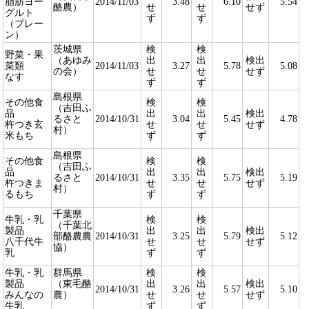
脂肪ヨー
2014/11/03
3.48
6.10
5.54
酪農）
せ
せ
せず
グルト
ず
ず
（プレー
ン）
茨城県
検
検
野菜・果
（あゆみ
出
出
検出
菜類
2014/11/03
3.27
5.78
5.08
の会）
せ
せ
せず
なす
ず
ず
島根県
その他食
検
検
（吉田ふ
品
出
出
検出
るさと
2014/10/31
3.04
5.45
4.78
杵つき玄
せ
せ
せず
村）
米もち
ず
ず
島根県
その他食
検
検
（吉田ふ
品
出
出
検出
るさと
2014/10/31
3.35
5.75
5.19
杵つきま
せ
せ
せず
村）
るもち
ず
ず
千葉県
牛乳・乳
検
検
（千葉北
製品
出
出
検出
部酪農農
2014/10/31
3.25
5.79
5.12
八千代牛
せ
せ
せず
協）
乳
ず
ず
牛乳・乳
群馬県
検
検
製品
（東毛酪
出
出
検出
2014/10/31
3.26
5.57
5.10
みんなの
農）
せ
せ
せず
牛乳
ず
ず