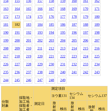
154
155
156
157
158
159
160
161
162
163
164
165
166
167
168
169
170
171
172
173
174
175
176
177
178
179
180
181
182
183
184
185
186
187
188
189
190
191
192
193
194
195
196
197
198
199
200
201
202
203
204
205
206
207
208
209
210
211
212
213
214
215
216
217
218
219
220
221
222
223
224
225
226
227
228
229
230
231
232
233
234
235
236
237
238
239
240
241
242
243
244
245
246
247
248
249
測定項目
セシウム
ヨウ素131
セシウム137
採取地・
134
分類
加工地
放
放
測定日
対象
採取者・
射
射
放射
検出
検出
検出
加工者
能
能
能