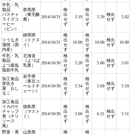
牛乳・乳
製品
群馬県
検
検
パスチャ
（東毛酪
出
出
検出
2014/10/31
3.19
5.59
5.02
ライズコ
農）
せ
せ
せず
ーヒー
ず
ず
（ビン）
静岡県
検
検
☆うなぎ
（トクス
出
出
検出
2014/10/31
10.00
10.00
10.00
蒲焼（国
イ）
せ
せ
せず
内産）
ず
ず
牛乳・乳
北海道
検
検
製品
（よつば
出
出
検出
2014/10/30
3.28
5.60
5.01
よつ葉低
乳業）
せ
せ
せず
脂肪牛乳
ず
ず
岩手県
加工食品
検
検
（東京コ
芽吹き
出
出
検出
ールドチ
2014/10/30
3.34
5.69
5.19
屋 おし
せ
せ
せず
ェーン）
るこ
ず
ず
加工食品
イカのケ
徳島県
検
検
チャップ
（マスト
出
出
検出
2014/10/30
3.66
6.21
5.51
煮（チリ
ミ）
せ
せ
せず
ソース
ず
ず
風）
野菜・果
山形県
検
検