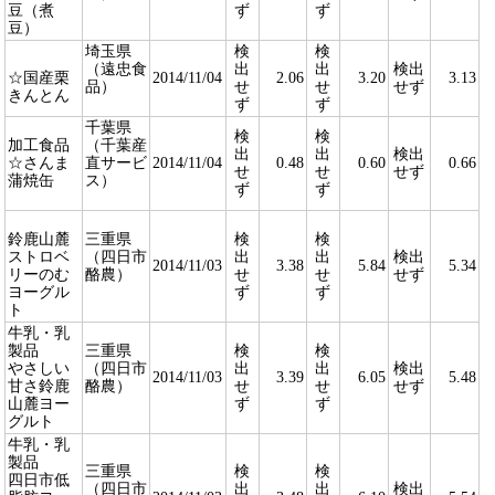
豆（煮
ず
ず
豆）
埼玉県
検
検
（遠忠食
出
出
検出
☆国産栗
2014/11/04
2.06
3.20
3.13
品）
せ
せ
せず
きんとん
ず
ず
千葉県
検
検
加工食品
（千葉産
出
出
検出
☆さんま
直サービ
2014/11/04
0.48
0.60
0.66
せ
せ
せず
蒲焼缶
ス）
ず
ず
鈴鹿山麓
三重県
検
検
ストロベ
（四日市
出
出
検出
2014/11/03
3.38
5.84
5.34
リーのむ
酪農）
せ
せ
せず
ヨーグル
ず
ず
ト
牛乳・乳
製品
三重県
検
検
やさしい
（四日市
出
出
検出
2014/11/03
3.39
6.05
5.48
甘さ鈴鹿
酪農）
せ
せ
せず
山麓ヨー
ず
ず
グルト
牛乳・乳
製品
三重県
検
検
四日市低
（四日市
出
出
検出