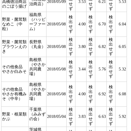
高橋徳治商店
2018/05/09
3.53
6.21
5.53
治商店）
せ
せ
せ
のごぼう揚げ
ず
ず
ず
福島県
検
検
検
野菜・菌茸類
（ハッピ
出
出
出
なめこ（中
ーファー
2018/05/08
4.00
6.70
6.04
せ
せ
せ
粒）
ム）
ず
ず
ず
検
検
検
野菜・菌茸類
長野県
出
出
出
ブラウンえの
（丸金）
2018/05/08
3.80
6.82
6.05
せ
せ
せ
き
ず
ず
ず
島根県
検
検
検
（やさか
その他食品
出
出
出
共同農
2018/05/08
3.44
5.76
5.32
やさか白みそ
せ
せ
せ
場）
ず
ず
ず
島根県
検
検
検
その他食品
（やさか
出
出
出
やさか有機み
共同農
2018/05/08
4.00
6.92
6.08
せ
せ
せ
そ（中辛）
場）
ず
ず
ず
千葉県
検
検
検
野菜・根菜類
（みみず
出
出
出
2018/05/04
3.83
6.63
5.92
かぶ
の会）
せ
せ
せ
ず
ず
ず
茨城県