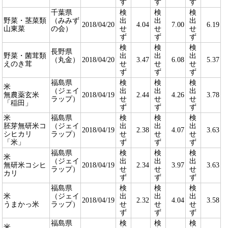
ず
ず
ず
千葉県
検
検
検
野菜・茎菜類
（みみず
出
出
出
2018/04/20
4.04
7.00
6.19
山東菜
の会）
せ
せ
せ
ず
ず
ず
検
検
検
長野県
野菜・菌茸類
出
出
出
（丸金）
2018/04/20
3.47
6.08
5.37
えのき茸
せ
せ
せ
ず
ず
ず
福島県
検
検
検
米
（ジェイ
出
出
出
無農薬玄米
2018/04/19
2.44
4.26
3.78
ラップ）
せ
せ
せ
「稲田」
ず
ず
ず
米
福島県
検
検
検
胚芽無研米コ
（ジェイ
出
出
出
2018/04/19
2.38
4.07
3.63
シヒカリ
ラップ）
せ
せ
せ
「米」
ず
ず
ず
福島県
検
検
検
米
（ジェイ
出
出
出
無研米コシヒ
2018/04/19
2.34
3.97
3.63
ラップ）
せ
せ
せ
カリ
ず
ず
ず
福島県
検
検
検
米
（ジェイ
出
出
出
2018/04/19
2.32
4.04
3.58
うまかっ米
ラップ）
せ
せ
せ
ず
ず
ず
福島県
検
検
検
米