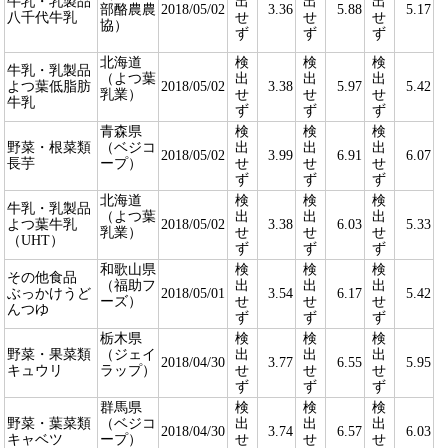
牛乳・乳製品
出
出
出
部酪農農
2018/05/02
3.36
5.88
5.17
八千代牛乳
せ
せ
せ
協）
ず
ず
ず
北海道
検
検
検
牛乳・乳製品
（よつ葉
出
出
出
よつ葉低脂肪
2018/05/02
3.38
5.97
5.42
乳業）
せ
せ
せ
牛乳
ず
ず
ず
青森県
検
検
検
野菜・根菜類
（ベジコ
出
出
出
2018/05/02
3.99
6.91
6.07
長芋
ープ）
せ
せ
せ
ず
ず
ず
北海道
検
検
検
牛乳・乳製品
（よつ葉
出
出
出
よつ葉牛乳
2018/05/02
3.38
6.03
5.33
乳業）
せ
せ
せ
（UHT）
ず
ず
ず
和歌山県
検
検
検
その他食品
（福助フ
出
出
出
ぶっかけうど
2018/05/01
3.54
6.17
5.42
ーズ）
せ
せ
せ
んつゆ
ず
ず
ず
栃木県
検
検
検
野菜・果菜類
（ジェイ
出
出
出
2018/04/30
3.77
6.55
5.95
キュウリ
ラップ）
せ
せ
せ
ず
ず
ず
群馬県
検
検
検
野菜・葉菜類
（ベジコ
出
出
出
2018/04/30
3.74
6.57
6.03
キャベツ
ープ）
せ
せ
せ