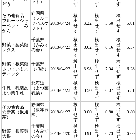
ット）
どう
ず
ず
ず
静岡県
その他食品
検
検
検
（フルー
フルーツシャ
出
出
出
ツバスケ
2018/04/24
3.22
5.58
5.01
ーベット み
せ
せ
せ
ット）
かん
ず
ず
ず
千葉県
検
検
検
野菜・葉菜類
（みみず
出
出
出
2018/04/23
3.62
6.16
5.57
レタス
の会）
せ
せ
せ
ず
ず
ず
検
検
検
野菜・根菜類
千葉県
出
出
出
さつまいもス
（和郷）
2018/04/23
3.98
7.04
6.28
せ
せ
せ
ティック
ず
ず
ず
北海道
検
検
検
牛乳・乳製品
（よつ葉
出
出
出
2018/04/23
3.50
6.07
5.31
よつ葉牛乳
乳業）
せ
せ
せ
ず
ず
ず
静岡県
検
検
検
その他食品
（飯塚農
出
出
出
☆新茶（飲用
2018/04/23
0.00
0.80
0.80
園）
せ
せ
せ
茶）
ず
ず
ず
千葉県
検
検
検
野菜・根菜類
（みみず
出
出
出
2018/04/20
3.91
6.73
6.00
大根
の会）
せ
せ
せ