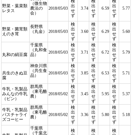
検
検
検
（微生物
野菜・葉菜類
出
出
出
農法の
2018/05/03
3.74
6.59
5.77
レタス
せ
せ
せ
会）
ず
ず
ず
検
検
検
長野県
野菜・菌茸類
出
出
出
（丸金）
2018/05/03
3.60
6.29
5.60
えのき茸
せ
せ
せ
ず
ず
ず
千葉県
検
検
検
（丸和食
出
出
出
2018/05/03
3.71
6.72
5.79
丸和の絹豆腐
品）
せ
せ
せ
ず
ず
ず
神奈川県
検
検
検
（共生食
出
出
出
共生のきぬ豆
2018/05/03
3.85
6.53
5.71
品）
せ
せ
せ
腐
ず
ず
ず
群馬県
検
検
検
牛乳・乳製品
（東毛酪
出
出
出
みんなの牛乳
2018/05/02
3.45
5.95
5.37
農）
せ
せ
せ
（ビン）
ず
ず
ず
群馬県
検
検
検
牛乳・乳製品
（東毛酪
出
出
出
パスチャライ
2018/05/02
3.36
5.80
5.18
農）
せ
せ
せ
ズコーヒー
ず
ず
ず
千葉県
検
検
検
（千葉北