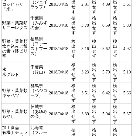
（ジェイ
出
出
出
コシヒカリ
2018/04/19
2.31
4.09
3.61
ラップ）
せ
せ
せ
「米」
ず
ず
ず
千葉県
検
検
検
野菜・葉菜類
（みみず
出
出
出
2018/04/18
3.70
6.59
5.80
サニーレタス
の会）
せ
せ
せ
ず
ず
ず
福島県
野菜・葉菜類
検
検
検
（ファー
炊き込みご飯
出
出
出
ストフー
2018/04/18
3.16
5.62
4.97
の素（豚ピリ
せ
せ
せ
ズ）
辛
ず
ず
ず
検
検
検
千葉県
水
出
出
出
（片山）
2018/04/18
3.23
5.79
5.19
米グルト
せ
せ
せ
ず
ず
ず
群馬県
検
検
検
野菜・葉菜類
（ベジコ
出
出
出
2018/04/18
3.51
6.42
5.66
キャベツ
ープ）
せ
せ
せ
ず
ず
ず
茨城県
検
検
検
野菜・葉菜類
（あゆみ
出
出
出
2018/04/18
3.39
5.94
5.37
もやし
の会）
せ
せ
せ
ず
ず
ず
加工食品
北海道
検
検
検
有機ナチュラ
（フルー
出
出
出