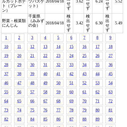
ルカットポテ
ツバスケ
2018/04/18
3.62
6.24
5.52
せ
せ
せ
ト（プレー
ット）
ず
ず
ず
ン）
千葉県
検
検
検
野菜・根菜類
（みみず
出
出
出
2018/04/18
3.42
6.30
5.49
にんじん
の会）
せ
せ
せ
ず
ず
ず
1
2
3
4
5
6
7
8
9
10
11
12
13
14
15
16
17
18
19
20
21
22
23
24
25
26
27
28
29
30
31
32
33
34
35
36
37
38
39
40
41
42
43
44
45
46
47
48
49
50
51
52
53
54
55
56
57
58
59
60
61
62
63
64
65
66
67
68
69
70
71
72
73
74
75
76
77
78
79
80
81
82
83
84
85
86
87
88
89
90