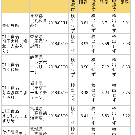
限界
限界
限界
濃
濃
濃
度
度
度
東京都
検
検
検
（丸和食
出
出
出
2018/05/11
3.81
6.71
5.91
寄せ豆腐
品）
せ
せ
せ
ず
ず
ず
加工食品
奈良県
検
検
検
切干大根（椎
（王隠堂
出
出
出
2018/05/09
3.93
6.59
5.93
茸、人参入
農園）
せ
せ
せ
り）
ず
ず
ず
静岡県
検
検
検
（シガポ
加工食品
出
出
出
ートリ
2018/05/09
3.96
7.12
6.33
つくね串
せ
せ
せ
ー）
ず
ず
ず
岩手県
検
検
検
加工食品
（東京コ
出
出
出
芽吹き屋ごま
ールドチ
2018/05/09
3.48
6.24
5.75
せ
せ
せ
とろり
ェーン）
ず
ず
ず
宮城県
検
検
検
加工食品
（髙橋徳
出
出
出
えびしんじょ
2018/05/09
3.41
5.83
5.22
治商店）
せ
せ
せ
すり身
ず
ず
ず
宮城県
検
検
検
その他食品
（髙橋徳
出
出
出