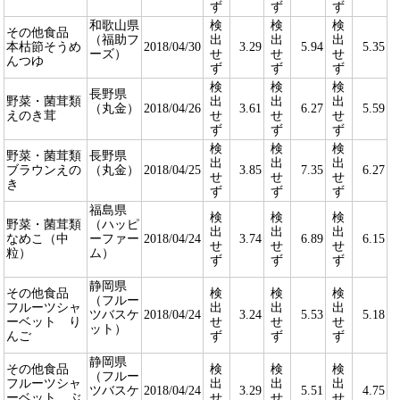
ず
ず
ず
和歌山県
検
検
検
その他食品
（福助フ
出
出
出
本枯節そうめ
2018/04/30
3.29
5.94
5.35
ーズ）
せ
せ
せ
んつゆ
ず
ず
ず
検
検
検
長野県
野菜・菌茸類
出
出
出
（丸金）
2018/04/26
3.61
6.27
5.59
えのき茸
せ
せ
せ
ず
ず
ず
検
検
検
野菜・菌茸類
長野県
出
出
出
ブラウンえの
（丸金）
2018/04/25
3.85
7.35
6.27
せ
せ
せ
き
ず
ず
ず
福島県
検
検
検
野菜・菌茸類
（ハッピ
出
出
出
なめこ（中
ーファー
2018/04/24
3.74
6.89
6.15
せ
せ
せ
粒）
ム）
ず
ず
ず
静岡県
その他食品
検
検
検
（フルー
フルーツシャ
出
出
出
ツバスケ
2018/04/24
3.24
5.53
5.18
ーベット り
せ
せ
せ
ット）
んご
ず
ず
ず
静岡県
その他食品
検
検
検
（フルー
フルーツシャ
出
出
出
ツバスケ
2018/04/24
3.29
5.51
4.75
ーベット ぶ
せ
せ
せ