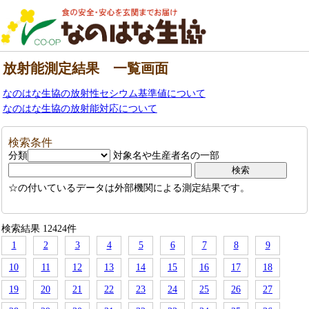
放射能測定結果 一覧画面
なのはな生協の放射性セシウム基準値について
なのはな生協の放射能対応について
検索条件
分類
対象名や生産者名の一部
☆の付いているデータは外部機関による測定結果です。
検索結果 12424件
1
2
3
4
5
6
7
8
9
10
11
12
13
14
15
16
17
18
19
20
21
22
23
24
25
26
27