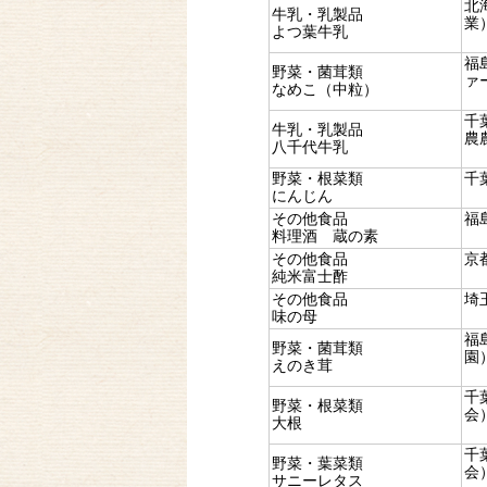
北
牛乳・乳製品
業
よつ葉牛乳
福
野菜・菌茸類
ァ
なめこ（中粒）
千
牛乳・乳製品
農
八千代牛乳
野菜・根菜類
千
にんじん
その他食品
福
料理酒 蔵の素
その他食品
京
純米富士酢
その他食品
埼
味の母
福
野菜・菌茸類
園
えのき茸
千
野菜・根菜類
会
大根
千
野菜・葉菜類
会
サニーレタス