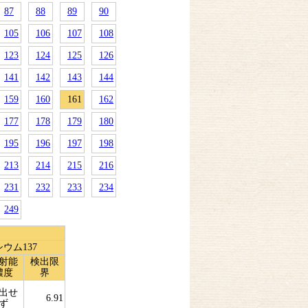
87
88
89
90
105
106
107
108
123
124
125
126
141
142
143
144
159
160
161
162
177
178
179
180
195
196
197
198
213
214
215
216
231
232
233
234
249
ウム137
射能
検出限
濃度
界
出せ
6.91
ず