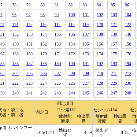
77
78
79
80
81
82
83
84
85
86
95
96
97
98
99
100
101
102
103
104
113
114
115
116
117
118
119
120
121
122
131
132
133
134
135
136
137
138
139
140
149
150
151
152
153
154
155
156
157
158
167
168
169
170
171
172
173
174
175
176
185
186
187
188
189
190
191
192
193
194
203
204
205
206
207
208
209
210
211
212
221
222
223
224
225
226
227
228
229
230
239
240
241
242
243
244
245
246
247
248
測定項目
取地・加工地
ヨウ素131
セシウム134
セシ
測定日
取者・加工者
放射能
検出限
放射能
検出限
放
濃度
界
濃度
界
海道（パインフー
検出せ
検出せ
検
）
2015/12/11
4.39
8.13
ず
ず