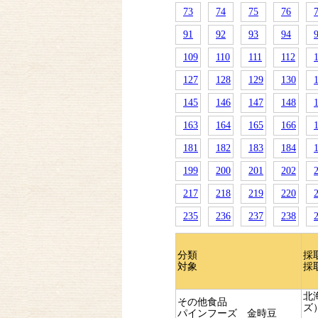
73
74
75
76
91
92
93
94
109
110
111
112
127
128
129
130
145
146
147
148
163
164
165
166
181
182
183
184
199
200
201
202
217
218
219
220
235
236
237
238
分類
採
対象
採
北
その他食品
ズ
パインフーズ 金時豆