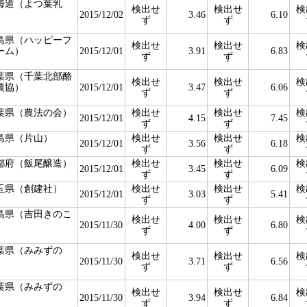
海道（よつ葉乳
検出せ
検出せ
検
）
2015/12/02
3.46
6.10
ず
ず
島県（ハッピーフ
検出せ
検出せ
検
ーム）
2015/12/01
3.91
6.83
ず
ず
葉県（千葉北部酪
検出せ
検出せ
検
農協）
2015/12/01
3.47
6.06
ず
ず
葉県（農法の会）
検出せ
検出せ
検
2015/12/01
4.15
7.45
ず
ず
島県（片山）
検出せ
検出せ
検
2015/12/01
3.56
6.18
ず
ず
都府（飯尾醸造）
検出せ
検出せ
検
2015/12/01
3.45
6.09
ず
ず
玉県（創建社）
検出せ
検出せ
検
2015/12/01
3.03
5.41
ず
ず
島県（吉田きのこ
検出せ
検出せ
検
）
2015/11/30
4.00
6.80
ず
ず
葉県（みみずの
検出せ
検出せ
検
）
2015/11/30
3.71
6.56
ず
ず
葉県（みみずの
検出せ
検出せ
検
）
2015/11/30
3.94
6.84
ず
ず