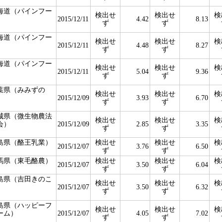
海道（パインフー
検出せ
検出せ
検
）
2015/12/11
4.42
8.13
ず
ず
海道（パインフー
検出せ
検出せ
検
）
2015/12/11
4.48
8.27
ず
ず
海道（パインフー
検出せ
検出せ
検
）
2015/12/11
5.04
9.36
ず
ず
葉県（みみずの
検出せ
検出せ
検
）
2015/12/09
3.93
6.70
ず
ず
城県（微生物農法
検出せ
検出せ
検
会）
2015/12/09
2.85
3.35
ず
ず
島県（酪王乳業）
検出せ
検出せ
検
2015/12/07
3.76
6.50
ず
ず
馬県（東毛酪農）
検出せ
検出せ
検
2015/12/07
3.50
6.04
ず
ず
島県（吉田きのこ
検出せ
検出せ
検
）
2015/12/07
3.50
6.32
ず
ず
島県（ハッピーフ
検出せ
検出せ
検
ーム）
2015/12/07
4.05
7.02
ず
ず