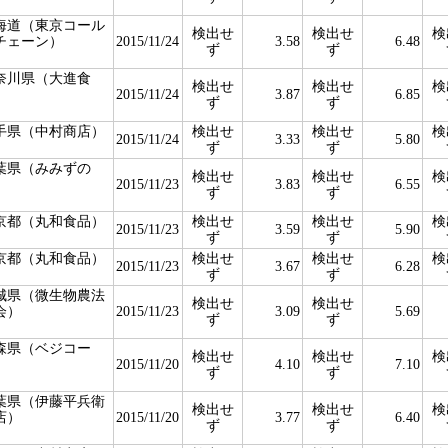
海道（東京コール
検出せ
検出せ
検
チェーン）
2015/11/24
3.58
6.48
ず
ず
奈川県（大進食
検出せ
検出せ
検
）
2015/11/24
3.87
6.85
ず
ず
手県（中村商店）
検出せ
検出せ
検
2015/11/24
3.33
5.80
ず
ず
葉県（みみずの
検出せ
検出せ
検
）
2015/11/23
3.83
6.55
ず
ず
京都（丸和食品）
検出せ
検出せ
検
2015/11/23
3.59
5.90
ず
ず
京都（丸和食品）
検出せ
検出せ
検
2015/11/23
3.67
6.28
ず
ず
城県（微生物農法
検出せ
検出せ
会）
2015/11/23
3.09
5.69
ず
ず
森県（ベジコー
検出せ
検出せ
検
）
2015/11/20
4.10
7.10
ず
ず
葉県（伊藤平兵衛
検出せ
検出せ
検
店）
2015/11/20
3.77
6.40
ず
ず