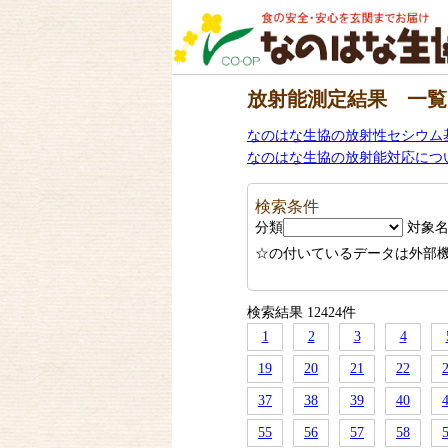
放射能測定結果 一覧
なのはな生協の放射性セシウム
なのはな生協の放射能対応につ
検索条件
分類
対象
☆の付いているデータは外部
検索結果 12424件
1
2
3
4
19
20
21
22
37
38
39
40
55
56
57
58