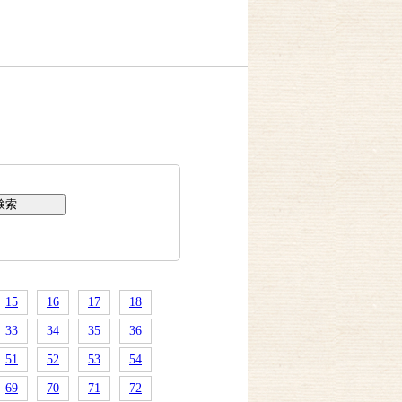
15
16
17
18
33
34
35
36
51
52
53
54
69
70
71
72