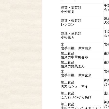
千
野菜・葉菜類
会
小松菜Ｂ
茨
野菜・根菜類
の
レンコン
千
野菜・茎菜類
会
小松菜Ａ
米
岩
岩手有機 啄木白米
加工食品
東
飛鳥の中華風春巻
加工食品
東
飛鳥の野菜まん
米
岩
岩手有機 啄木玄米
神
加工食品
品
肉海老シューマイ
加工食品
山
こだわりのからあげ
神
加工食品
品
米粉でつくったイカチヂミ