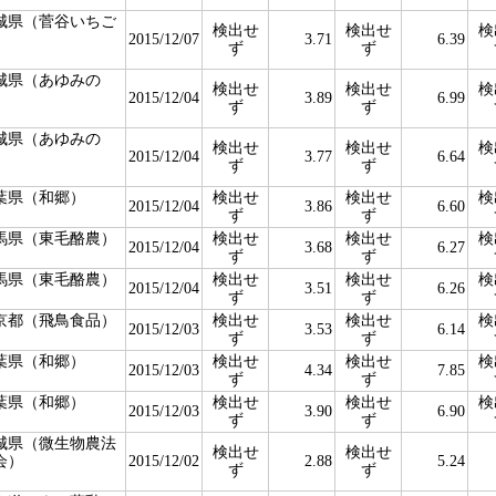
城県（菅谷いちご
検出せ
検出せ
検
）
2015/12/07
3.71
6.39
ず
ず
城県（あゆみの
検出せ
検出せ
検
）
2015/12/04
3.89
6.99
ず
ず
城県（あゆみの
検出せ
検出せ
検
）
2015/12/04
3.77
6.64
ず
ず
葉県（和郷）
検出せ
検出せ
検
2015/12/04
3.86
6.60
ず
ず
馬県（東毛酪農）
検出せ
検出せ
検
2015/12/04
3.68
6.27
ず
ず
馬県（東毛酪農）
検出せ
検出せ
検
2015/12/04
3.51
6.26
ず
ず
京都（飛鳥食品）
検出せ
検出せ
検
2015/12/03
3.53
6.14
ず
ず
葉県（和郷）
検出せ
検出せ
検
2015/12/03
4.34
7.85
ず
ず
葉県（和郷）
検出せ
検出せ
検
2015/12/03
3.90
6.90
ず
ず
城県（微生物農法
検出せ
検出せ
会）
2015/12/02
2.88
5.24
ず
ず