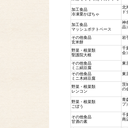
北
加工食品
ド
冷凍栗かぼちゃ
神
加工食品
品
マッシュポテトベース
その他食品
岩
玄米餅
千
野菜・根菜類
会
聖護院大根
その他食品
東
ミニ絹豆腐
その他食品
東
ミニ木綿豆腐
茨
野菜・根菜類
の
レンコン
青
野菜・根菜類
プ
ごぼう
千
その他食品
商
甘酒の素