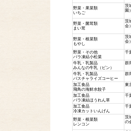
茨
野菜・果菜類
園
いちご
茨
野菜・菌茸類
会
まい茸
茨
野菜・根菜類
会
もやし
野菜・その他
千
バラ凍結小松菜
牛乳・乳製品
群
みんなの牛乳（ビン）
牛乳・乳製品
群
パスチャライズコーヒー
加工食品
東
飛鳥の海鮮水餃子
加工食品
千
バラ凍結ほうれん草
加工食品
千
冷凍カットいんげん
茨
野菜・根菜類
の
レンコン