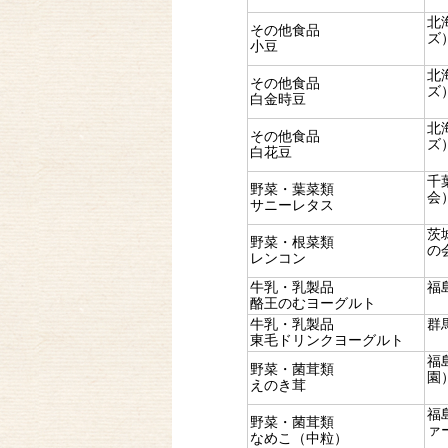
北
その他食品
ズ
小豆
北
その他食品
ズ
白金時豆
北
その他食品
ズ
白花豆
千
野菜・葉菜類
会
サニーレタス
茨
野菜・根菜類
の
レンコン
牛乳・乳製品
福
酪王のむヨーグルト
牛乳・乳製品
群
東毛ドリンクヨーグルト
福
野菜・菌茸類
園
えのき茸
福
野菜・菌茸類
ァ
なめこ（中粒）