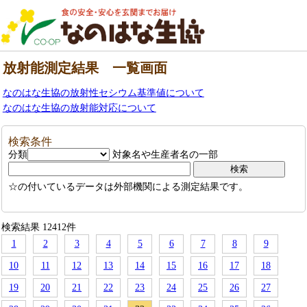
放射能測定結果 一覧画面
なのはな生協の放射性セシウム基準値について
なのはな生協の放射能対応について
検索条件
分類
対象名や生産者名の一部
☆の付いているデータは外部機関による測定結果です。
検索結果 12412件
1
2
3
4
5
6
7
8
9
10
11
12
13
14
15
16
17
18
19
20
21
22
23
24
25
26
27