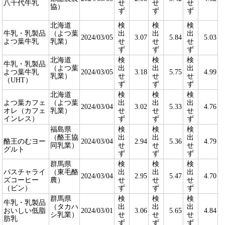
八千代牛乳
せ
せ
せ
協）
ず
ず
ず
北海道
検
検
検
牛乳・乳製品
（よつ葉
出
出
出
2024/03/05
3.07
5.84
5.03
よつ葉牛乳
乳業）
せ
せ
せ
ず
ず
ず
北海道
検
検
検
牛乳・乳製品
（よつ葉
出
出
出
よつ葉牛乳
2024/03/05
3.18
5.75
4.99
乳業）
せ
せ
せ
（UHT）
ず
ず
ず
北海道
検
検
検
よつ葉カフェ
（よつ葉
出
出
出
2024/03/04
3.02
5.33
4.76
オレ（カフェ
乳業）
せ
せ
せ
インレス）
ず
ず
ず
福島県
検
検
検
（酪王協
出
出
出
酪王のむヨー
2024/03/04
2.94
5.36
4.79
同乳業）
せ
せ
せ
グルト
ず
ず
ず
群馬県
検
検
検
パスチャライ
（東毛酪
出
出
出
2024/03/04
2.95
5.47
4.70
ズコーヒー
農）
せ
せ
せ
（ビン）
ず
ず
ず
群馬県
検
検
検
牛乳・乳製品
（タカハ
出
出
出
おいしい低脂
2024/03/01
3.06
5.65
4.84
シ乳業）
せ
せ
せ
肪乳
ず
ず
ず