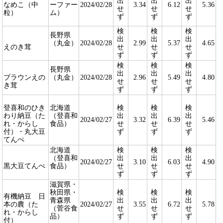
出
出
出
なめこ（中
ーファー
2024/02/28
3.34
6.12
5.36
せ
せ
せ
粒）
ム）
ず
ず
ず
検
検
検
長野県
出
出
出
（丸金）
2024/02/28
2.99
5.37
4.65
えのき茸
せ
せ
せ
ず
ず
ず
検
検
検
長野県
出
出
出
ブラウンえの
（丸金）
2024/02/28
2.96
5.49
4.80
せ
せ
せ
き茸
ず
ず
ず
登喜和のひき
北海道
検
検
検
わり納豆（た
（登喜和
出
出
出
2024/02/27
3.32
6.39
5.46
れ・からし
食品）
せ
せ
せ
付）・丸大豆
ず
ず
ず
てんぺ
北海道
検
検
検
（登喜和
出
出
出
2024/02/27
3.10
6.03
4.90
黒大豆てんぺ
食品）
せ
せ
せ
ず
ず
ず
滋賀県・
秋田県・
検
検
検
有機納豆 日
青森県
出
出
出
本の農（た
2024/02/27
3.55
6.72
5.78
（菅谷食
せ
せ
せ
れ・からし
品）
ず
ず
ず
付）