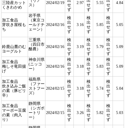
（リア
出
出
出
三陸産カット
2024/02/19
2.97
5.55
4.84
ス）
せ
せ
せ
くきわかめ
ず
ず
ず
岩手県
検
検
検
加工食品
（東京コ
出
出
出
芽吹き屋桜も
ールドチ
2024/02/16
3.16
5.85
5.05
せ
せ
せ
ち
ェーン）
ず
ず
ず
三重県
検
検
検
（四日市
出
出
出
鈴鹿山麓のむ
2024/02/16
3.19
5.79
5.09
酪農）
せ
せ
せ
ヨーグルト
ず
ず
ず
神奈川県
検
検
検
加工食品
(ニッコ
出
出
出
梅しそ竜田揚
2024/02/16
3.18
5.83
5.09
ー）
せ
せ
せ
げ
ず
ず
ず
福島県
加工食品
検
検
検
（ファー
炊き込みご飯
出
出
出
ストフー
2024/02/15
3.18
5.74
5.04
の素（豚ピリ
せ
せ
せ
ズ）
辛）
ず
ず
ず
静岡県
加工食品
検
検
検
（シガポ
マーボー豆腐
出
出
出
ートリ
2024/02/15
3.26
5.82
5.03
の素（肉入
せ
せ
せ
ー）
り）
ず
ず
ず
静岡県