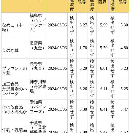
限界
限界
限界
濃
濃
濃
度
度
度
福島県
検
検
検
（ハッピ
出
出
出
なめこ（中
ーファー
2024/03/06
3.27
5.99
5.30
せ
せ
せ
粒）
ム）
ず
ず
ず
検
検
検
長野県
出
出
出
（丸金）
2024/03/06
1.78
5.59
4.80
えのき茸
せ
せ
せ
ず
ず
ず
検
検
検
長野県
出
出
出
ブラウンえの
（丸金）
2024/03/06
3.29
6.01
5.23
せ
せ
せ
き茸
ず
ず
ず
神奈川県
検
検
検
加工食品
（丹沢農
出
出
出
丹沢農場のハ
2024/03/06
3.26
6.11
5.25
場）
せ
せ
せ
ンバーグ
ず
ず
ず
愛知県
検
検
検
その他食品
（パイン
出
出
出
2024/03/06
3.30
6.41
5.47
つけ太郎ぬか
フーズ）
せ
せ
せ
ず
ず
ず
千葉県
検
検
検
（千葉北
牛乳・乳製品
出
出
出
部酪農農
2024/03/05
2.98
5.42
4.62