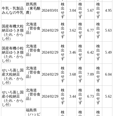
群馬県
検
検
検
牛乳・乳製品
（東毛酪
出
出
出
2024/03/01
3.04
5.67
4.95
みんなの牛乳
農）
せ
せ
せ
ず
ず
ず
北海道
検
検
検
国産有機大粒
（菅谷食
出
出
出
納豆ゆうき畑
2024/02/29
3.62
6.77
5.63
品）
せ
せ
せ
（たれ・から
ず
ず
ず
し付）
北海道
検
検
検
国産有機小粒
（菅谷食
出
出
出
納豆ゆうき畑
2024/02/29
3.46
6.42
5.49
品）
せ
せ
せ
（たれ・から
ず
ず
ず
し付）
北海道
検
検
検
せいろ蒸し国
（菅谷食
出
出
出
産大粒納豆
2024/02/29
3.68
7.09
6.04
品）
せ
せ
せ
（たれ・から
ず
ず
ず
し付）
北海道
検
検
検
せいろ蒸し国
（菅谷食
出
出
出
産小粒納豆
2024/02/29
3.44
6.73
5.62
品）
せ
せ
せ
（たれ・から
ず
ず
ず
し付）
福島県
検
検
検
（ハッピ