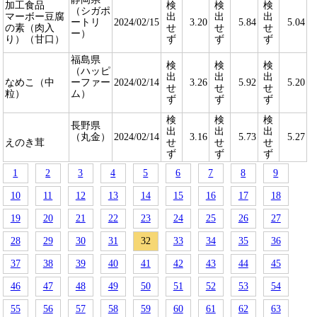
加工食品
検
検
検
（シガポ
マーボー豆腐
出
出
出
ートリ
2024/02/15
3.20
5.84
5.04
の素（肉入
せ
せ
せ
ー）
り）（甘口）
ず
ず
ず
福島県
検
検
検
（ハッピ
出
出
出
なめこ（中
ーファー
2024/02/14
3.26
5.92
5.20
せ
せ
せ
粒）
ム）
ず
ず
ず
検
検
検
長野県
出
出
出
（丸金）
2024/02/14
3.16
5.73
5.27
えのき茸
せ
せ
せ
ず
ず
ず
1
2
3
4
5
6
7
8
9
10
11
12
13
14
15
16
17
18
19
20
21
22
23
24
25
26
27
28
29
30
31
32
33
34
35
36
37
38
39
40
41
42
43
44
45
46
47
48
49
50
51
52
53
54
55
56
57
58
59
60
61
62
63