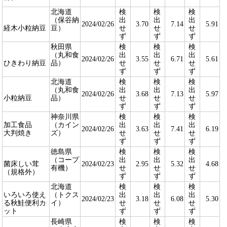
北海道
検
検
検
（保谷納
出
出
出
2024/02/26
3.70
7.14
5.91
経木小粒納豆
豆）
せ
せ
せ
ず
ず
ず
秋田県
検
検
検
（丸和食
出
出
出
2024/02/26
3.55
6.71
5.61
ひきわり納豆
品）
せ
せ
せ
ず
ず
ず
北海道
検
検
検
（丸和食
出
出
出
2024/02/26
3.68
7.13
5.97
小粒納豆
品）
せ
せ
せ
ず
ず
ず
神奈川県
検
検
検
加工食品
（カイン
出
出
出
2024/02/26
3.63
7.41
6.19
大判焼き
ズ）
せ
せ
せ
ず
ず
ず
徳島県
検
検
検
（コープ
出
出
出
菌床しい茸
2024/02/23
2.95
5.32
4.68
有機）
せ
せ
せ
（規格外）
ず
ず
ず
北海道
検
検
検
いろいろ使え
（トクス
出
出
出
2024/02/23
3.18
6.08
5.30
る秋鮭便利カ
イ）
せ
せ
せ
ット
ず
ず
ず
長崎県
検
検
検