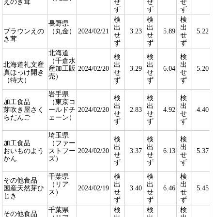
えのき茸
せ
せ
せ
ず
ず
ず
検
検
検
長野県
出
出
出
ブラウンえの
（丸金）
2024/02/21
3.23
5.89
5.22
せ
せ
せ
き茸
ず
ず
ず
北海道
検
検
検
（千倉水
北海道礼文産
出
出
出
産加工販
2024/02/20
3.29
6.04
5.20
真ほっけ開き
せ
せ
せ
売）
（特大）
ず
ず
ず
岩手県
検
検
検
加工食品
（東京コ
出
出
出
芽吹き屋さく
ールドチ
2024/02/20
2.83
4.92
4.40
せ
せ
せ
らだんご
ェーン）
ず
ず
ず
埼玉県
検
検
検
加工食品
（ファー
出
出
出
おいものよう
ストフー
2024/02/20
3.37
6.13
5.37
せ
せ
せ
かん
ズ）
ず
ず
ず
千葉県
検
検
検
その他食品
（リア
出
出
出
国産天然芽ひ
2024/02/19
3.40
6.46
5.45
ス）
せ
せ
せ
じき
ず
ず
ず
千葉県
検
検
検
その他食品