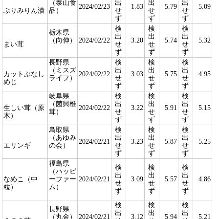
（泰山食
出
出
出
2024/02/23
1.83
5.79
5.09
ぶりみりん漬
品）
せ
せ
せ
ず
ず
ず
検
検
検
栃木県
出
出
出
（向伸）
2024/02/22
3.20
5.74
5.32
まい茸
せ
せ
せ
ず
ず
ず
長野県
検
検
検
（ミスズ
出
出
出
カットぶなし
2024/02/22
3.03
5.75
4.95
ライフ）
せ
せ
せ
めじ
ず
ず
ず
岐阜県
検
検
検
（菌興椎
出
出
出
生しい茸（原
2024/02/22
3.22
5.91
5.15
茸）
せ
せ
せ
木）
ず
ず
ず
鳥取県
検
検
検
（あゆみ
出
出
出
2024/02/21
3.23
5.87
5.25
エリンギ
の会）
せ
せ
せ
ず
ず
ず
福島県
検
検
検
（ハッピ
出
出
出
なめこ（中
ーファー
2024/02/21
3.09
5.57
4.86
せ
せ
せ
粒）
ム）
ず
ず
ず
検
検
検
長野県
出
出
出
（丸金）
2024/02/21
3.12
5.94
5.21