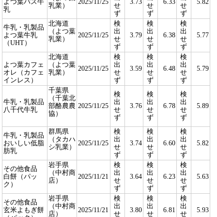
よつ葉パス牛
2025/11/25
3.73
6.33
5.82
乳業）
せ
せ
せ
乳
ず
ず
ず
北海道
検
検
検
牛乳・乳製品
（よつ葉
出
出
出
よつ葉牛乳
2025/11/25
3.79
6.38
5.77
乳業）
せ
せ
せ
（UHT）
ず
ず
ず
北海道
検
検
検
よつ葉カフェ
（よつ葉
出
出
出
2025/11/25
3.59
6.48
5.79
オレ（カフェ
乳業）
せ
せ
せ
インレス）
ず
ず
ず
千葉県
検
検
検
（千葉北
牛乳・乳製品
出
出
出
部酪農農
2025/11/25
3.76
6.78
5.89
八千代牛乳
せ
せ
せ
協）
ず
ず
ず
群馬県
検
検
検
牛乳・乳製品
（タカハ
出
出
出
おいしい低脂
2025/11/25
3.74
6.60
5.82
シ乳業）
せ
せ
せ
肪乳
ず
ず
ず
岩手県
検
検
検
その他食品
（中村商
出
出
出
白餅（パッ
2025/11/21
3.64
6.23
5.63
店）
せ
せ
せ
ク）
ず
ず
ず
岩手県
検
検
検
その他食品
（中村商
出
出
出
玄米よもぎ餅
2025/11/21
3.80
6.81
5.93
店）
せ
せ
せ