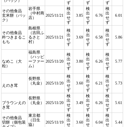
（パック）
ず
ず
ず
岩手県
検
検
検
その他食品
（中村商
出
出
出
玄米餅（パッ
2025/11/21
3.85
6.76
6.01
店）
せ
せ
せ
ク）
ず
ず
ず
島根県
検
検
検
その他食品
（吉田ふ
出
出
出
杵つきまるこ
るさと
2025/11/21
3.69
6.58
5.86
せ
せ
せ
もち
村）
ず
ず
ず
福島県
検
検
検
（ハッピ
出
出
出
なめこ（大
ーファー
2025/11/20
3.80
6.26
5.77
せ
せ
せ
粒）
ム）
ず
ず
ず
検
検
検
長野県
出
出
出
（丸金）
2025/11/20
3.60
6.21
5.73
えのき茸
せ
せ
せ
ず
ず
ず
検
検
検
長野県
出
出
出
ブラウンえの
（丸金）
2025/11/20
3.49
6.26
5.61
せ
せ
せ
き茸
ず
ず
ず
東京都
検
検
検
その他食品
（日生
出
出
出
切餅（個包装
2025/11/19
3.60
6.04
5.44
協）
せ
せ
せ
タイプ）