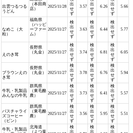
（本田商
出
出
出
出雲つるつる
2025/11/28
3.57
6.26
5.66
店）
せ
せ
せ
うどん
ず
ず
ず
福島県
検
検
検
（ハッピ
出
出
出
なめこ（大
ーファー
2025/11/27
3.63
6.44
5.77
せ
せ
せ
粒）
ム）
ず
ず
ず
検
検
検
長野県
出
出
出
（丸金）
2025/11/27
3.74
6.81
6.05
えのき茸
せ
せ
せ
ず
ず
ず
検
検
検
長野県
出
出
出
ブラウンえの
（丸金）
2025/11/27
3.78
6.76
5.94
せ
せ
せ
き茸
ず
ず
ず
群馬県
検
検
検
牛乳・乳製品
（東毛酪
出
出
出
2025/11/27
3.73
6.41
5.57
みんなの牛乳
農）
せ
せ
せ
ず
ず
ず
群馬県
検
検
検
パスチャライ
（東毛酪
出
出
出
2025/11/27
3.56
5.95
5.51
ズコーヒー
農）
せ
せ
せ
（ビン）
ず
ず
ず
北海道
検
検
検
牛乳・乳製品
（よつ葉
出
出
出