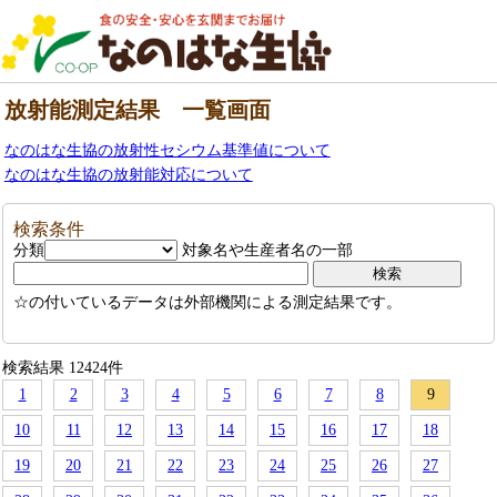
放射能測定結果 一覧画面
なのはな生協の放射性セシウム基準値について
なのはな生協の放射能対応について
検索条件
分類
対象名や生産者名の一部
☆の付いているデータは外部機関による測定結果です。
検索結果 12424件
1
2
3
4
5
6
7
8
9
10
11
12
13
14
15
16
17
18
19
20
21
22
23
24
25
26
27