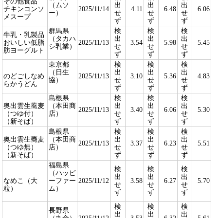
その他食品
（ムソ
出
出
出
チキンコンソ
2025/11/14
4.11
6.48
6.06
ー）
せ
せ
せ
メスープ
ず
ず
ず
群馬県
検
検
検
牛乳・乳製品
（タカハ
出
出
出
おいしい低脂
2025/11/13
3.54
5.98
5.45
シ乳業）
せ
せ
せ
肪ヨーグルト
ず
ず
ず
東京都
検
検
検
（日生
出
出
出
のどごしなめ
2025/11/13
3.10
5.36
4.83
協）
せ
せ
せ
らかうどん
ず
ず
ず
島根県
検
検
検
奥出雲生蕎麦
（本田商
出
出
出
2025/11/13
3.40
6.06
5.30
（つゆ付）
店）
せ
せ
せ
（新そば）
ず
ず
ず
島根県
検
検
検
奥出雲生蕎麦
（本田商
出
出
出
2025/11/13
3.37
6.23
5.51
（つゆ無）
店）
せ
せ
せ
（新そば）
ず
ず
ず
福島県
検
検
検
（ハッピ
出
出
出
なめこ（大
ーファー
2025/11/12
3.58
6.27
5.70
せ
せ
せ
粒）
ム）
ず
ず
ず
検
検
検
長野県
出
出
出