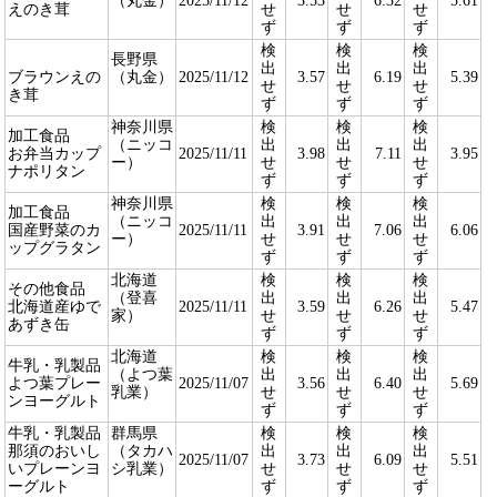
（丸金）
2025/11/12
3.53
6.32
5.61
えのき茸
せ
せ
せ
ず
ず
ず
検
検
検
長野県
出
出
出
ブラウンえの
（丸金）
2025/11/12
3.57
6.19
5.39
せ
せ
せ
き茸
ず
ず
ず
神奈川県
検
検
検
加工食品
（ニッコ
出
出
出
お弁当カップ
2025/11/11
3.98
7.11
3.95
ー）
せ
せ
せ
ナポリタン
ず
ず
ず
神奈川県
検
検
検
加工食品
（ニッコ
出
出
出
国産野菜のカ
2025/11/11
3.91
7.06
6.06
ー）
せ
せ
せ
ップグラタン
ず
ず
ず
北海道
検
検
検
その他食品
（登喜
出
出
出
北海道産ゆで
2025/11/11
3.59
6.26
5.47
家）
せ
せ
せ
あずき缶
ず
ず
ず
北海道
検
検
検
牛乳・乳製品
（よつ葉
出
出
出
よつ葉プレー
2025/11/07
3.56
6.40
5.69
乳業）
せ
せ
せ
ンヨーグルト
ず
ず
ず
牛乳・乳製品
群馬県
検
検
検
那須のおいし
（タカハ
出
出
出
2025/11/07
3.73
6.09
5.51
いプレーンヨ
シ乳業）
せ
せ
せ
ーグルト
ず
ず
ず