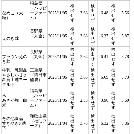
福島県
検
検
検
（ハッピ
出
出
出
なめこ（大
ーファー
2025/11/05
3.66
6.48
5.56
せ
せ
せ
粒）
ム）
ず
ず
ず
検
検
検
長野県
出
出
出
（丸金）
2025/11/05
3.63
6.37
5.87
えのき茸
せ
せ
せ
ず
ず
ず
検
検
検
長野県
出
出
出
ブラウンえの
（丸金）
2025/11/05
3.64
6.41
5.78
せ
せ
せ
き茸
ず
ず
ず
牛乳・乳製品
三重県
検
検
検
やさしい甘さ
（四日市
出
出
出
2025/11/05
3.65
6.69
5.73
鈴鹿山麓ヨー
酪農）
せ
せ
せ
グルト
ず
ず
ず
福島県
検
検
検
米
（ハッピ
出
出
出
あさか舞 白
ーファー
2025/11/05
2.33
3.96
3.60
せ
せ
せ
米
ム）
ず
ず
ず
和歌山県
検
検
検
その他食品
（福助フ
出
出
出
すきやきの割
2025/11/04
3.75
6.32
5.86
ーズ）
せ
せ
せ
下
ず
ず
ず