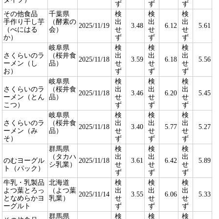
ず
ず
ず
その他食品
千葉県
検
検
検
手作り干し芋
（酵素の
出
出
出
2025/11/19
3.48
6.12
5.61
（べにはる
会）
せ
せ
せ
か）
ず
ず
ず
岐阜県
検
検
検
さくらいのラ
（桜井食
出
出
出
2025/11/18
3.59
6.18
5.56
ーメン（し
品）
せ
せ
せ
お）
ず
ず
ず
岐阜県
検
検
検
さくらいのラ
（桜井食
出
出
出
2025/11/18
3.46
6.20
5.45
ーメン（とん
品）
せ
せ
せ
こつ）
ず
ず
ず
岐阜県
検
検
検
さくらいのラ
（桜井食
出
出
出
2025/11/18
3.40
5.77
5.27
ーメン（み
品）
せ
せ
せ
そ）
ず
ず
ず
群馬県
検
検
検
（タカハ
出
出
出
のむヨーグル
2025/11/18
3.61
6.42
5.89
シ乳業）
せ
せ
せ
ト（パック）
ず
ず
ず
牛乳・乳製品
北海道
検
検
検
よつ葉とろっ
（よつ葉
出
出
出
2025/11/14
3.55
6.06
5.33
となめらかヨ
乳業）
せ
せ
せ
ーグルト
ず
ず
ず
群馬県
検
検
検