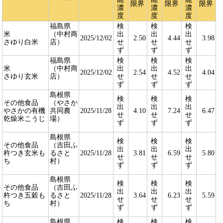
限界
限界
限界
濃
濃
濃
度
度
度
福島県
検
検
検
米
（中村商
出
出
出
2025/12/02
2.50
4.44
3.98
さゆり白米
店）
せ
せ
せ
ず
ず
ず
福島県
検
検
検
米
（中村商
出
出
出
2025/12/02
2.54
4.52
4.04
さゆり玄米
店）
せ
せ
せ
ず
ず
ず
島根県
検
検
検
その他食品
（やさか
出
出
出
やさかの有機
共同農
2025/11/28
4.10
7.24
6.47
せ
せ
せ
乾燥米こうじ
場）
ず
ず
ず
島根県
検
検
検
その他食品
（吉田ふ
出
出
出
杵つき玄米も
るさと
2025/11/28
3.81
6.59
5.80
せ
せ
せ
ち
村）
ず
ず
ず
島根県
検
検
検
その他食品
（吉田ふ
出
出
出
杵つき五穀も
るさと
2025/11/28
3.64
6.23
5.59
せ
せ
せ
ち
村）
ず
ず
ず
島根県
検
検
検