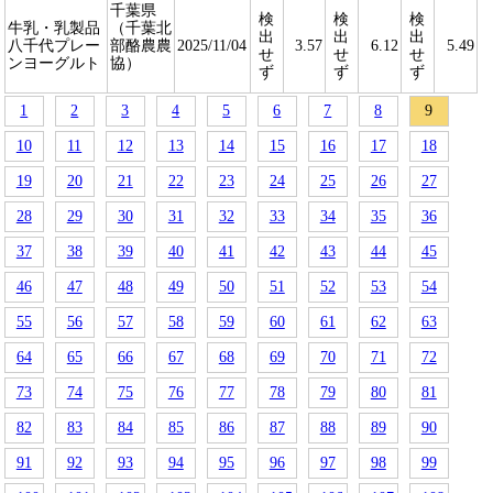
千葉県
検
検
検
牛乳・乳製品
（千葉北
出
出
出
八千代プレー
部酪農農
2025/11/04
3.57
6.12
5.49
せ
せ
せ
ンヨーグルト
協）
ず
ず
ず
1
2
3
4
5
6
7
8
9
10
11
12
13
14
15
16
17
18
19
20
21
22
23
24
25
26
27
28
29
30
31
32
33
34
35
36
37
38
39
40
41
42
43
44
45
46
47
48
49
50
51
52
53
54
55
56
57
58
59
60
61
62
63
64
65
66
67
68
69
70
71
72
73
74
75
76
77
78
79
80
81
82
83
84
85
86
87
88
89
90
91
92
93
94
95
96
97
98
99