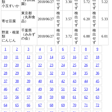
類
2018/06/27
3.30
5.72
5.22
園）
せ
せ
せ
小玉すいか
ず
ず
ず
東京都
検
検
検
（丸和食
出
出
出
2018/06/27
3.57
6.20
5.33
寄せ豆腐
品）
せ
せ
せ
ず
ず
ず
千葉県
検
検
検
野菜・根菜
（みみず
出
出
出
類
2018/06/27
3.72
6.88
6.01
の会）
せ
せ
せ
にんじん
ず
ず
ず
1
2
3
4
5
6
7
8
9
10
11
12
13
14
15
16
17
18
19
20
21
22
23
24
25
26
27
28
29
30
31
32
33
34
35
36
37
38
39
40
41
42
43
44
45
46
47
48
49
50
51
52
53
54
55
56
57
58
59
60
61
62
63
64
65
66
67
68
69
70
71
72