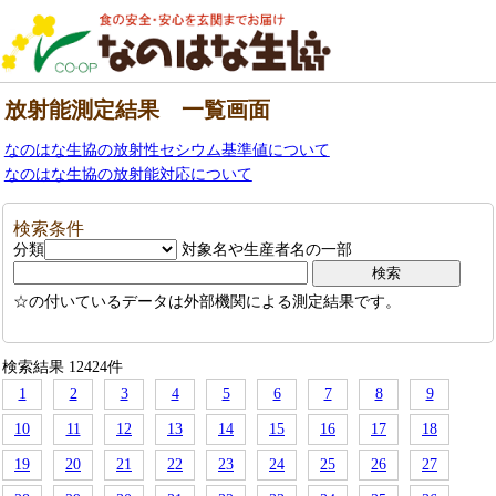
放射能測定結果 一覧画面
なのはな生協の放射性セシウム基準値について
なのはな生協の放射能対応について
検索条件
分類
対象名や生産者名の一部
☆の付いているデータは外部機関による測定結果です。
検索結果 12424件
1
2
3
4
5
6
7
8
9
10
11
12
13
14
15
16
17
18
19
20
21
22
23
24
25
26
27