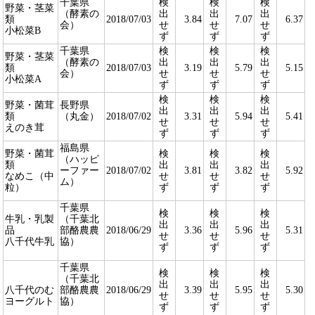
千葉県
検
検
検
野菜・茎菜
（酵素の
出
出
出
類
2018/07/03
3.84
7.07
6.37
会）
せ
せ
せ
小松菜B
ず
ず
ず
千葉県
検
検
検
野菜・茎菜
（酵素の
出
出
出
類
2018/07/03
3.19
5.79
5.15
会）
せ
せ
せ
小松菜A
ず
ず
ず
検
検
検
野菜・菌茸
長野県
出
出
出
類
（丸金）
2018/07/02
3.31
5.94
5.41
せ
せ
せ
えのき茸
ず
ず
ず
福島県
野菜・菌茸
検
検
検
（ハッピ
類
出
出
出
ーファー
2018/07/02
3.81
3.82
5.92
なめこ（中
せ
せ
せ
ム）
粒）
ず
ず
ず
千葉県
検
検
検
牛乳・乳製
（千葉北
出
出
出
品
部酪農農
2018/06/29
3.36
5.96
5.31
せ
せ
せ
八千代牛乳
協）
ず
ず
ず
千葉県
検
検
検
（千葉北
出
出
出
八千代のむ
部酪農農
2018/06/29
3.39
5.95
5.30
せ
せ
せ
ヨーグルト
協）
ず
ず
ず