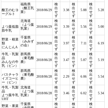
福島県
検
検
検
（酪王乳
出
出
出
酪王のむヨ
2018/06/29
3.38
5.88
5.28
業）
せ
せ
せ
ーグルト
ず
ず
ず
北海道
検
検
検
（よつ葉
出
出
出
よつ葉低脂
2018/06/29
3.39
5.56
5.00
乳業）
せ
せ
せ
肪牛乳
ず
ず
ず
千葉県
検
検
検
野菜・根菜
（みみず
出
出
出
類
2018/06/28
3.97
7.11
6.19
の会）
せ
せ
せ
にんじんA
ず
ず
ず
牛乳・乳製
群馬県
検
検
検
品
（東毛酪
出
出
出
2018/06/28
3.47
5.87
5.19
みんなの牛
農）
せ
せ
せ
乳（ビン）
ず
ず
ず
群馬県
検
検
検
パスチャラ
（東毛酪
出
出
出
2018/06/28
2.29
6.06
5.54
イズコーヒ
農）
せ
せ
せ
ー（ビン）
ず
ず
ず
牛乳・乳製
北海道
検
検
検
品
（よつ葉
出
出
出
2018/06/28
3.46
6.02
5.34
よつ葉牛乳
乳業）
せ
せ
せ
UHT
ず
ず
ず
千葉県
検
検
検
野菜・果菜
（内田農
出
出
出