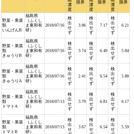
限界
限界
限界
濃
濃
濃
度
度
度
福島県
検
検
検
野菜・果菜
（ふくし
出
出
出
類
ま東和有
2018/07/16
3.86
7.17
6.21
せ
せ
せ
いんげんB
研）
ず
ず
ず
福島県
検
検
検
野菜・果菜
（ふくし
出
出
出
類
ま東和有
2018/07/16
3.74
6.49
5.84
せ
せ
せ
きゅうりB
研）
ず
ず
ず
福島県
検
検
検
野菜・果菜
（ふくし
出
出
出
類
ま東和有
2018/07/16
2.41
6.54
5.88
せ
せ
せ
きゅうりA
研）
ず
ず
ず
福島県
検
検
検
野菜・果菜
（ふくし
出
出
出
類
ま東和有
2018/07/13
3.79
6.81
6.17
せ
せ
せ
トマトA
研）
ず
ず
ず
福島県
検
検
検
野菜・果菜
（ふくし
出
出
出
類
ま東和有
2018/07/13
3.67
6.54
5.59
せ
せ
せ
トマトB
研）