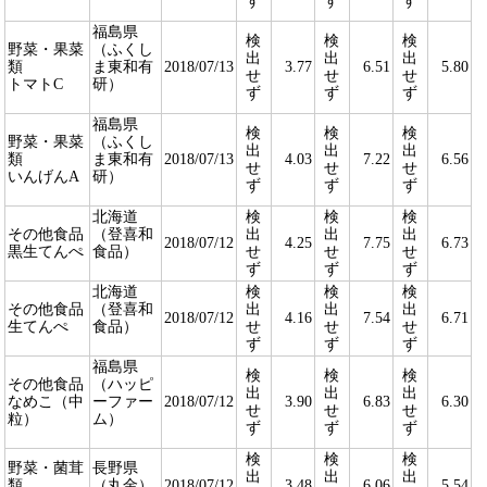
ず
ず
ず
福島県
検
検
検
野菜・果菜
（ふくし
出
出
出
類
ま東和有
2018/07/13
3.77
6.51
5.80
せ
せ
せ
トマトC
研）
ず
ず
ず
福島県
検
検
検
野菜・果菜
（ふくし
出
出
出
類
ま東和有
2018/07/13
4.03
7.22
6.56
せ
せ
せ
いんげんA
研）
ず
ず
ず
北海道
検
検
検
その他食品
（登喜和
出
出
出
2018/07/12
4.25
7.75
6.73
黒生てんぺ
食品）
せ
せ
せ
ず
ず
ず
北海道
検
検
検
その他食品
（登喜和
出
出
出
2018/07/12
4.16
7.54
6.71
生てんぺ
食品）
せ
せ
せ
ず
ず
ず
福島県
検
検
検
その他食品
（ハッピ
出
出
出
なめこ（中
ーファー
2018/07/12
3.90
6.83
6.30
せ
せ
せ
粒）
ム）
ず
ず
ず
検
検
検
野菜・菌茸
長野県
出
出
出
類
（丸金）
2018/07/12
3.48
6.06
5.54