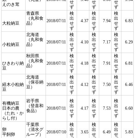
せ
せ
せ
えのき茸
ず
ず
ず
青森県
検
検
検
（丸和食
出
出
出
2018/07/11
4.37
7.94
6.83
大粒納豆
品）
せ
せ
せ
ず
ず
ず
北海道
検
検
検
（丸和食
出
出
出
2018/07/11
4.10
7.17
6.29
小粒納豆
品）
せ
せ
せ
ず
ず
ず
秋田県
検
検
検
（丸和食
出
出
出
ひきわり納
2018/07/11
4.18
7.91
6.81
品）
せ
せ
せ
豆
ず
ず
ず
北海道
検
検
検
（保谷納
出
出
出
経木小粒納
2018/07/11
4.12
7.50
6.46
豆）
せ
せ
せ
豆
ず
ず
ず
岩手県
検
検
検
有機納豆
（登喜和
出
出
出
日本の農
2018/07/11
4.17
7.53
6.60
食品）
せ
せ
せ
（たれ・か
ず
ず
ず
らし付）
千葉県
検
検
検
卵
（清水グ
出
出
出
2018/07/10
3.65
6.49
5.83
平飼卵
ループ）
せ
せ
せ