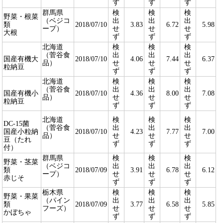
ず
ず
ず
群馬県
検
検
検
野菜・根菜
（ベジコ
出
出
出
類
2018/07/10
3.83
6.72
5.98
ープ）
せ
せ
せ
大根
ず
ず
ず
北海道
検
検
検
（菅谷食
出
出
出
国産有機大
2018/07/10
4.06
7.44
6.37
品）
せ
せ
せ
粒納豆
ず
ず
ず
北海道
検
検
検
（菅谷食
出
出
出
国産有機小
2018/07/10
4.36
8.00
7.08
品）
せ
せ
せ
粒納豆
ず
ず
ず
北海道
検
検
検
DC-15菌
（菅谷食
出
出
出
国産小粒納
2018/07/10
4.23
7.77
7.00
品）
せ
せ
せ
豆（たれ
ず
ず
ず
付）
群馬県
検
検
検
野菜・茎菜
（ベジコ
出
出
出
類
2018/07/09
3.91
6.78
6.12
ープ）
せ
せ
せ
赤じそ
ず
ず
ず
栃木県
検
検
検
野菜・果菜
（パイン
出
出
出
類
2018/07/09
3.77
6.58
5.85
フーズ）
せ
せ
せ
かぼちゃ
ず
ず
ず