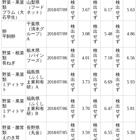
野菜・果菜
山梨県
検
検
検
類
（フード
出
出
出
2018/07/09
3.67
6.17
5.63
プラム（大
ネット）
せ
せ
せ
石早生）
ず
ず
ず
千葉県
検
検
検
（清水グ
卵
出
出
出
ループ）
2018/07/09
3.08
5.48
4.86
平飼卵
せ
せ
せ
A
ず
ず
ず
栃木県
検
検
検
野菜・根菜
（パイン
出
出
出
類
2018/07/06
4.01
7.18
6.56
フーズ）
せ
せ
せ
長ねぎ
ず
ず
ず
福島県
野菜・果菜
検
検
検
（ふくし
類
出
出
出
ま東和有
2018/07/06
3.73
6.69
5.93
ミディトマ
せ
せ
せ
研）A
ト
ず
ず
ず
福島県
野菜・果菜
検
検
検
（ふくし
類
出
出
出
ま東和有
2018/07/06
3.70
6.47
5.81
ミディトマ
せ
せ
せ
研）B
ト
ず
ず
ず
検
検
検
野菜・菌茸
長野県
出
出
出
類
（丸金）
2018/07/05
3.59
6.55
5.59
せ
せ
せ
えのき茸