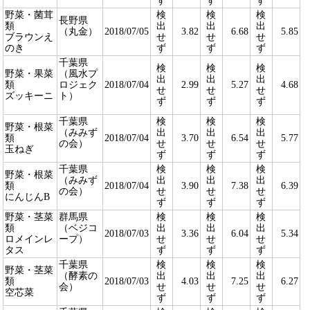
ず
ず
ず
野菜・菌茸
検
検
検
長野県
類
出
出
出
（丸金）
2018/07/05
3.82
6.68
5.85
ブラウンえ
せ
せ
せ
のき
ず
ず
ず
千葉県
検
検
検
野菜・果菜
（風水プ
出
出
出
類
ロジェク
2018/07/04
2.99
5.27
4.68
せ
せ
せ
ズッキーニ
ト）
ず
ず
ず
千葉県
検
検
検
野菜・根菜
（みみず
出
出
出
類
2018/07/04
3.70
6.54
5.77
の会）
せ
せ
せ
玉ねぎ
ず
ず
ず
千葉県
検
検
検
野菜・根菜
（みみず
出
出
出
類
2018/07/04
3.90
7.38
6.39
の会）
せ
せ
せ
にんじんB
ず
ず
ず
野菜・茎菜
群馬県
検
検
検
類
（ベジコ
出
出
出
2018/07/03
3.36
6.04
5.34
ロメインレ
ープ）
せ
せ
せ
タス
ず
ず
ず
千葉県
検
検
検
野菜・茎菜
（酵素の
出
出
出
類
2018/07/03
4.03
7.25
6.27
会）
せ
せ
せ
空芯菜
ず
ず
ず