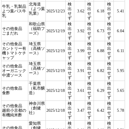
北海道
検
検
検
牛乳・乳製品
（よつ葉
出
出
出
よつ葉パス牛
2025/12/23
3.62
6.18
5.41
乳業）
せ
せ
せ
乳
ず
ず
ず
和歌山県
検
検
検
その他食品
（福助フ
出
出
出
2025/12/19
3.92
6.73
6.04
ごまだれ
ーズ）
せ
せ
せ
ず
ず
ず
その他食品
埼玉県
検
検
検
カントリー有
（高橋ソ
出
出
出
2025/12/19
3.99
6.88
6.11
機トマトケチ
ース）
せ
せ
せ
ャップ
ず
ず
ず
埼玉県
検
検
検
その他食品
（高橋ソ
出
出
出
オーガニック
2025/12/19
3.91
6.82
5.95
ース）
せ
せ
せ
中濃ソース
ず
ず
ず
千葉県
検
検
検
その他食品
（私市醸
出
出
出
2025/12/18
3.61
6.29
5.65
食酢
造）
せ
せ
せ
ず
ず
ず
神奈川県
検
検
検
その他食品
（創健
出
出
出
越前小京都の
2025/12/18
3.47
6.42
5.78
社）
せ
せ
せ
有機純米酢
ず
ず
ず
愛知県
検
検
検
その他食品
（創健
出
出
出