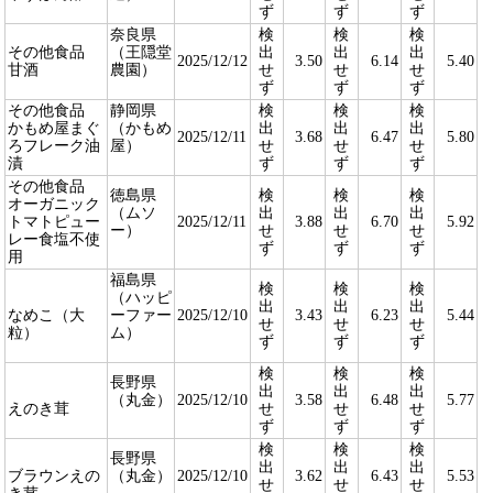
ず
ず
ず
奈良県
検
検
検
その他食品
（王隠堂
出
出
出
2025/12/12
3.50
6.14
5.40
甘酒
農園）
せ
せ
せ
ず
ず
ず
その他食品
静岡県
検
検
検
かもめ屋まぐ
（かもめ
出
出
出
2025/12/11
3.68
6.47
5.80
ろフレーク油
屋）
せ
せ
せ
漬
ず
ず
ず
その他食品
徳島県
検
検
検
オーガニック
（ムソ
出
出
出
トマトピュー
2025/12/11
3.88
6.70
5.92
ー）
せ
せ
せ
レー食塩不使
ず
ず
ず
用
福島県
検
検
検
（ハッピ
出
出
出
なめこ（大
ーファー
2025/12/10
3.43
6.23
5.44
せ
せ
せ
粒）
ム）
ず
ず
ず
検
検
検
長野県
出
出
出
（丸金）
2025/12/10
3.58
6.48
5.77
えのき茸
せ
せ
せ
ず
ず
ず
検
検
検
長野県
出
出
出
ブラウンえの
（丸金）
2025/12/10
3.62
6.43
5.53
せ
せ
せ