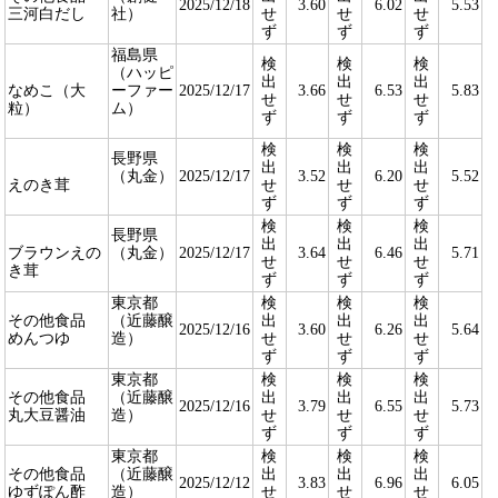
2025/12/18
3.60
6.02
5.53
三河白だし
社）
せ
せ
せ
ず
ず
ず
福島県
検
検
検
（ハッピ
出
出
出
なめこ（大
ーファー
2025/12/17
3.66
6.53
5.83
せ
せ
せ
粒）
ム）
ず
ず
ず
検
検
検
長野県
出
出
出
（丸金）
2025/12/17
3.52
6.20
5.52
えのき茸
せ
せ
せ
ず
ず
ず
検
検
検
長野県
出
出
出
ブラウンえの
（丸金）
2025/12/17
3.64
6.46
5.71
せ
せ
せ
き茸
ず
ず
ず
東京都
検
検
検
その他食品
（近藤醸
出
出
出
2025/12/16
3.60
6.26
5.64
めんつゆ
造）
せ
せ
せ
ず
ず
ず
東京都
検
検
検
その他食品
（近藤醸
出
出
出
2025/12/16
3.79
6.55
5.73
丸大豆醤油
造）
せ
せ
せ
ず
ず
ず
東京都
検
検
検
その他食品
（近藤醸
出
出
出
2025/12/12
3.83
6.96
6.05
ゆずぽん酢
造）
せ
せ
せ