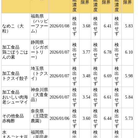
限界
限界
限界
濃
濃
濃
度
度
度
福島県
検
検
検
（ハッピ
出
出
出
なめこ（大
ーファー
2026/01/08
3.68
6.41
5.83
せ
せ
せ
粒）
ム）
ず
ず
ず
静岡県
検
検
検
加工食品
（シガポ
出
出
出
鶏ごぼうごは
ートリ
2026/01/07
3.77
6.78
6.10
せ
せ
せ
んの素
ー）
ず
ず
ず
埼玉県
検
検
検
加工食品
（トクス
出
出
出
2026/01/07
3.48
6.69
5.98
トクスイ餃子
イ）
せ
せ
せ
ず
ず
ず
神奈川県
検
検
検
加工食品
（大進食
出
出
出
おいしい肉海
2026/01/07
3.54
6.61
5.84
品）
せ
せ
せ
老シューマイ
ず
ず
ず
奈良県
検
検
検
その他食品
（王隠堂
出
出
出
2026/01/06
3.60
6.44
5.73
赤梅酢
農園）
せ
せ
せ
ず
ず
ず
水
福岡県
検
検
検
まるごと大豆
（平田産
出
出
出