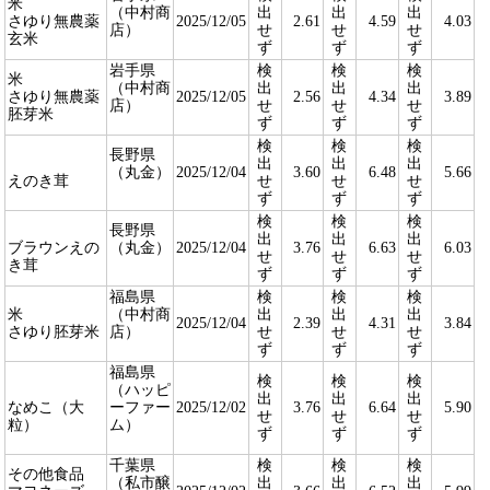
米
（中村商
出
出
出
さゆり無農薬
2025/12/05
2.61
4.59
4.03
店）
せ
せ
せ
玄米
ず
ず
ず
岩手県
検
検
検
米
（中村商
出
出
出
さゆり無農薬
2025/12/05
2.56
4.34
3.89
店）
せ
せ
せ
胚芽米
ず
ず
ず
検
検
検
長野県
出
出
出
（丸金）
2025/12/04
3.60
6.48
5.66
えのき茸
せ
せ
せ
ず
ず
ず
検
検
検
長野県
出
出
出
ブラウンえの
（丸金）
2025/12/04
3.76
6.63
6.03
せ
せ
せ
き茸
ず
ず
ず
福島県
検
検
検
米
（中村商
出
出
出
2025/12/04
2.39
4.31
3.84
さゆり胚芽米
店）
せ
せ
せ
ず
ず
ず
福島県
検
検
検
（ハッピ
出
出
出
なめこ（大
ーファー
2025/12/02
3.76
6.64
5.90
せ
せ
せ
粒）
ム）
ず
ず
ず
千葉県
検
検
検
その他食品
（私市醸
出
出
出