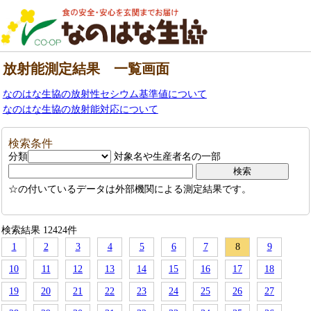
放射能測定結果 一覧画面
なのはな生協の放射性セシウム基準値について
なのはな生協の放射能対応について
検索条件
分類
対象名や生産者名の一部
☆の付いているデータは外部機関による測定結果です。
検索結果 12424件
1
2
3
4
5
6
7
8
9
10
11
12
13
14
15
16
17
18
19
20
21
22
23
24
25
26
27