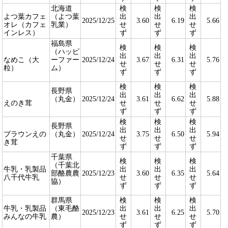
北海道
検
検
検
よつ葉カフェ
（よつ葉
出
出
出
2025/12/25
3.60
6.19
5.66
オレ（カフェ
乳業）
せ
せ
せ
インレス）
ず
ず
ず
福島県
検
検
検
（ハッピ
出
出
出
なめこ（大
ーファー
2025/12/24
3.67
6.31
5.76
せ
せ
せ
粒）
ム）
ず
ず
ず
検
検
検
長野県
出
出
出
（丸金）
2025/12/24
3.61
6.62
5.88
えのき茸
せ
せ
せ
ず
ず
ず
検
検
検
長野県
出
出
出
ブラウンえの
（丸金）
2025/12/24
3.75
6.50
5.94
せ
せ
せ
き茸
ず
ず
ず
千葉県
検
検
検
（千葉北
牛乳・乳製品
出
出
出
部酪農農
2025/12/23
3.60
6.35
5.64
八千代牛乳
せ
せ
せ
協）
ず
ず
ず
群馬県
検
検
検
牛乳・乳製品
（東毛酪
出
出
出
2025/12/23
3.61
6.25
5.70
みんなの牛乳
農）
せ
せ
せ
ず
ず
ず