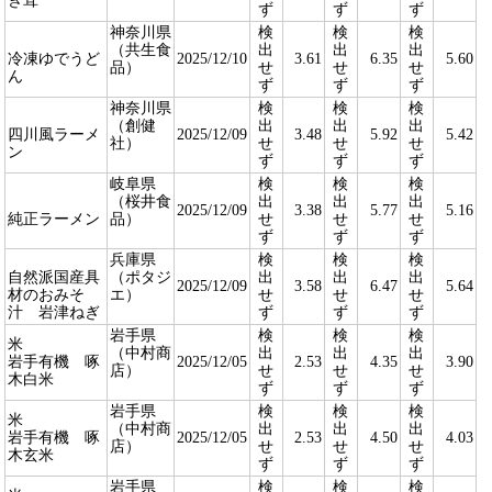
き茸
ず
ず
ず
神奈川県
検
検
検
（共生食
出
出
出
冷凍ゆでうど
2025/12/10
3.61
6.35
5.60
品）
せ
せ
せ
ん
ず
ず
ず
神奈川県
検
検
検
（創健
出
出
出
四川風ラーメ
2025/12/09
3.48
5.92
5.42
社）
せ
せ
せ
ン
ず
ず
ず
岐阜県
検
検
検
（桜井食
出
出
出
2025/12/09
3.38
5.77
5.16
純正ラーメン
品）
せ
せ
せ
ず
ず
ず
兵庫県
検
検
検
自然派国産具
（ポタジ
出
出
出
2025/12/09
3.58
6.47
5.64
材のおみそ
エ）
せ
せ
せ
汁 岩津ねぎ
ず
ず
ず
岩手県
検
検
検
米
（中村商
出
出
出
岩手有機 啄
2025/12/05
2.53
4.35
3.90
店）
せ
せ
せ
木白米
ず
ず
ず
岩手県
検
検
検
米
（中村商
出
出
出
岩手有機 啄
2025/12/05
2.53
4.50
4.03
店）
せ
せ
せ
木玄米
ず
ず
ず
岩手県
検
検
検