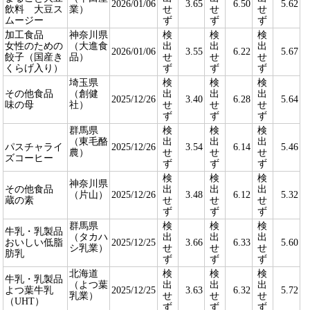
2026/01/06
3.65
6.50
5.62
飲料 大豆ス
業）
せ
せ
せ
ムージー
ず
ず
ず
加工食品
神奈川県
検
検
検
女性のための
（大進食
出
出
出
2026/01/06
3.55
6.22
5.67
餃子（国産き
品）
せ
せ
せ
くらげ入り）
ず
ず
ず
埼玉県
検
検
検
その他食品
（創健
出
出
出
2025/12/26
3.40
6.28
5.64
味の母
社）
せ
せ
せ
ず
ず
ず
群馬県
検
検
検
（東毛酪
出
出
出
パスチャライ
2025/12/26
3.54
6.14
5.46
農）
せ
せ
せ
ズコーヒー
ず
ず
ず
検
検
検
神奈川県
その他食品
出
出
出
（片山）
2025/12/26
3.48
6.12
5.32
蔵の素
せ
せ
せ
ず
ず
ず
群馬県
検
検
検
牛乳・乳製品
（タカハ
出
出
出
おいしい低脂
2025/12/25
3.66
6.33
5.60
シ乳業）
せ
せ
せ
肪乳
ず
ず
ず
北海道
検
検
検
牛乳・乳製品
（よつ葉
出
出
出
よつ葉牛乳
2025/12/25
3.63
6.32
5.72
乳業）
せ
せ
せ
（UHT）
ず
ず
ず