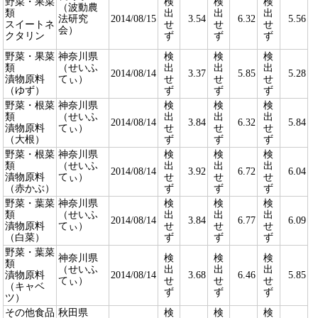
野菜・果菜
検
検
検
（波動農
類
出
出
出
法研究
2014/08/15
3.54
6.32
5.56
スイートネ
せ
せ
せ
会）
クタリン
ず
ず
ず
野菜・果菜
神奈川県
検
検
検
類
（せいふ
出
出
出
2014/08/14
3.37
5.85
5.28
漬物原料
てぃ）
せ
せ
せ
（ゆず）
ず
ず
ず
野菜・根菜
神奈川県
検
検
検
類
（せいふ
出
出
出
2014/08/14
3.84
6.32
5.84
漬物原料
てぃ）
せ
せ
せ
（大根）
ず
ず
ず
野菜・根菜
神奈川県
検
検
検
類
（せいふ
出
出
出
2014/08/14
3.92
6.72
6.04
漬物原料
てぃ）
せ
せ
せ
（赤かぶ）
ず
ず
ず
野菜・葉菜
神奈川県
検
検
検
類
（せいふ
出
出
出
2014/08/14
3.84
6.77
6.09
漬物原料
てぃ）
せ
せ
せ
（白菜）
ず
ず
ず
野菜・葉菜
神奈川県
検
検
検
類
（せいふ
出
出
出
漬物原料
2014/08/14
3.68
6.46
5.85
てぃ）
せ
せ
せ
（キャベ
ず
ず
ず
ツ）
その他食品
秋田県
検
検
検