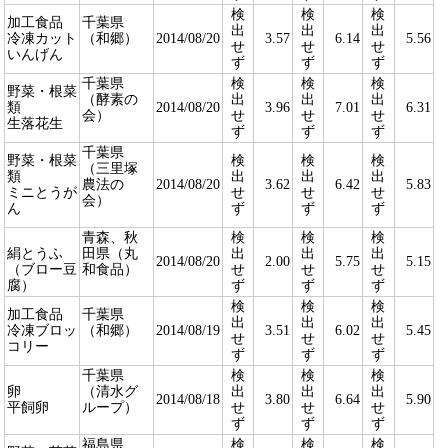
検
検
検
加工食品
千葉県
出
出
出
冷凍カット
（和郷）
2014/08/20
3.57
6.14
5.56
せ
せ
せ
いんげん
ず
ず
ず
千葉県
検
検
検
野菜・根菜
（酵素の
出
出
出
類
2014/08/20
3.96
7.01
6.31
会）
せ
せ
せ
生落花生
ず
ず
ず
千葉県
野菜・根菜
検
検
検
（三里塚
類
出
出
出
農法の
2014/08/20
3.62
6.42
5.83
ミニとうが
せ
せ
せ
会）
ん
ず
ず
ず
青森、秋
検
検
検
絹とうふ
田県（丸
出
出
出
2014/08/20
2.00
5.75
5.15
（ブロー豆
和食品）
せ
せ
せ
腐）
ず
ず
ず
検
検
検
加工食品
千葉県
出
出
出
冷凍ブロッ
（和郷）
2014/08/19
3.51
6.02
5.45
せ
せ
せ
コリー
ず
ず
ず
千葉県
検
検
検
卵
（清水グ
出
出
出
2014/08/18
3.80
6.64
5.90
平飼卵
ループ）
せ
せ
せ
ず
ず
ず
福島県
検
検
検