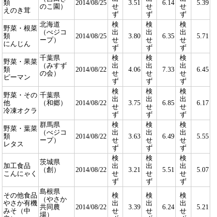
類
2014/08/25
3.51
6.14
5.39
のこ園）
せ
せ
せ
えのき茸
ず
ず
ず
北海道
検
検
検
野菜・根菜
（べジコ
出
出
出
類
2014/08/25
3.80
6.35
5.71
ープ）
せ
せ
せ
にんじん
ず
ず
ず
千葉県
検
検
検
野菜・果菜
（みすず
出
出
出
類
2014/08/22
4.06
7.33
6.45
の会）
せ
せ
せ
ピーマン
ず
ず
ず
検
検
検
野菜・その
千葉県
出
出
出
他
（和郷）
2014/08/22
3.75
6.85
6.17
せ
せ
せ
冷凍オクラ
ず
ず
ず
群馬県
検
検
検
野菜・葉菜
（べジコ
出
出
出
類
2014/08/22
3.63
6.49
5.55
ープ）
せ
せ
せ
レタス
ず
ず
ず
検
検
検
茨城県
加工食品
出
出
出
（創）
2014/08/22
3.21
5.51
5.07
こんにゃく
せ
せ
せ
ず
ず
ず
島根県
その他食品
検
検
検
（やさか
やさか有機
出
出
出
共同農
2014/08/22
3.39
6.24
5.21
みそ（中
せ
せ
せ
場）