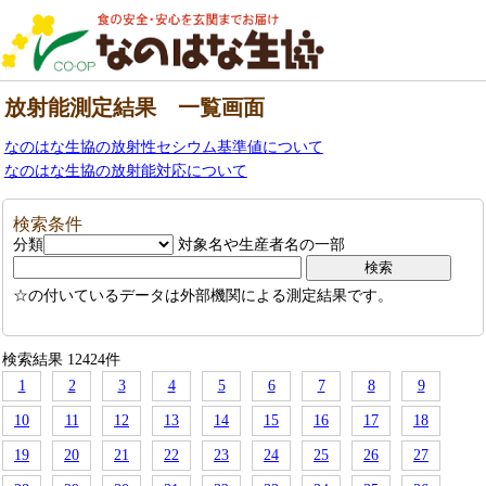
放射能測定結果 一覧画面
なのはな生協の放射性セシウム基準値について
なのはな生協の放射能対応について
検索条件
分類
対象名や生産者名の一部
☆の付いているデータは外部機関による測定結果です。
検索結果 12424件
1
2
3
4
5
6
7
8
9
10
11
12
13
14
15
16
17
18
19
20
21
22
23
24
25
26
27