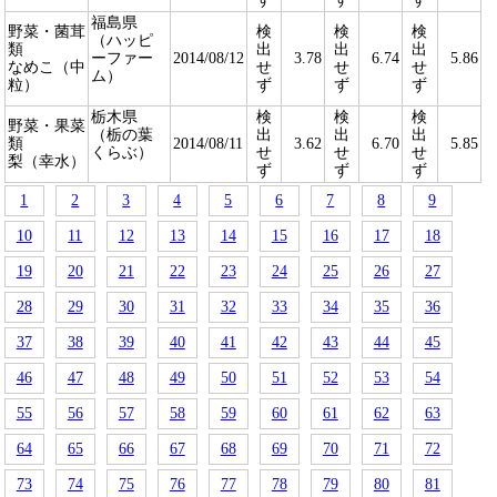
福島県
野菜・菌茸
検
検
検
（ハッピ
類
出
出
出
ーファー
2014/08/12
3.78
6.74
5.86
なめこ（中
せ
せ
せ
ム）
粒）
ず
ず
ず
栃木県
検
検
検
野菜・果菜
（栃の葉
出
出
出
類
2014/08/11
3.62
6.70
5.85
くらぶ）
せ
せ
せ
梨（幸水）
ず
ず
ず
1
2
3
4
5
6
7
8
9
10
11
12
13
14
15
16
17
18
19
20
21
22
23
24
25
26
27
28
29
30
31
32
33
34
35
36
37
38
39
40
41
42
43
44
45
46
47
48
49
50
51
52
53
54
55
56
57
58
59
60
61
62
63
64
65
66
67
68
69
70
71
72
73
74
75
76
77
78
79
80
81