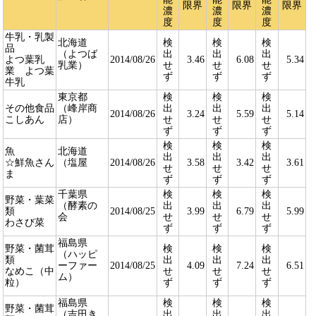
限界
限界
限界
濃
濃
濃
度
度
度
牛乳・乳製
北海道
検
検
検
品
（よつば
出
出
出
よつ葉乳
2014/08/26
3.46
6.08
5.34
乳業）
せ
せ
せ
業 よつ葉
ず
ず
ず
牛乳
東京都
検
検
検
その他食品
（峰岸商
出
出
出
2014/08/26
3.24
5.59
5.14
こしあん
店）
せ
せ
せ
ず
ず
ず
検
検
検
魚
北海道
出
出
出
☆鮮魚さん
（塩屋
2014/08/26
3.58
3.42
3.61
せ
せ
せ
ま
ず
ず
ず
千葉県
検
検
検
野菜・葉菜
（酵素の
出
出
出
類
2014/08/25
3.99
6.79
5.99
会
せ
せ
せ
わさび菜
ず
ず
ず
福島県
野菜・菌茸
検
検
検
（ハッピ
類
出
出
出
ーファー
2014/08/25
4.09
7.24
6.51
なめこ（中
せ
せ
せ
ム）
粒）
ず
ず
ず
福島県
検
検
検
野菜・菌茸
（吉田き
出
出
出