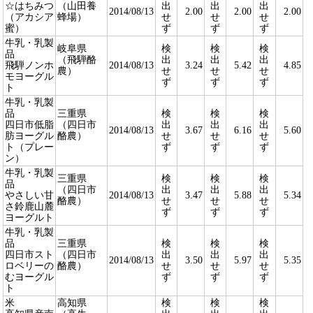
☆はちみつ
（山田養
出
出
出
2014/08/13
2.00
2.00
2.00
（アカシア
蜂場）
せ
せ
せ
蜜）
ず
ず
ず
牛乳・乳製
岐阜県
検
検
検
品
（飛騨酪
出
出
出
飛騨ノンホ
2014/08/13
3.24
5.42
4.85
農）
せ
せ
せ
モヨーグル
ず
ず
ず
ト
牛乳・乳製
品
三重県
検
検
検
四日市低脂
（四日市
出
出
出
2014/08/13
3.67
6.16
5.60
肪ヨーグル
酪農）
せ
せ
せ
ト（プレー
ず
ず
ず
ン）
牛乳・乳製
三重県
検
検
検
品
（四日市
出
出
出
やさしい甘
2014/08/13
3.47
5.88
5.34
酪農）
せ
せ
せ
さ鈴鹿山麓
ず
ず
ず
ヨーグルト
牛乳・乳製
品
三重県
検
検
検
四日市スト
（四日市
出
出
出
2014/08/13
3.50
5.97
5.35
ロベリーの
酪農）
せ
せ
せ
むヨーグル
ず
ず
ず
ト
米
高知県
検
検
検