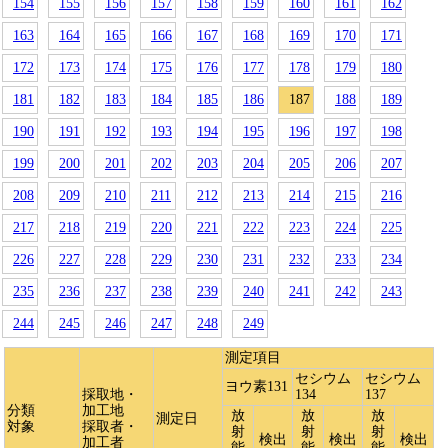
154
155
156
157
158
159
160
161
162
163
164
165
166
167
168
169
170
171
172
173
174
175
176
177
178
179
180
181
182
183
184
185
186
187
188
189
190
191
192
193
194
195
196
197
198
199
200
201
202
203
204
205
206
207
208
209
210
211
212
213
214
215
216
217
218
219
220
221
222
223
224
225
226
227
228
229
230
231
232
233
234
235
236
237
238
239
240
241
242
243
244
245
246
247
248
249
測定項目
セシウム
セシウム
ヨウ素131
採取地・
134
137
分類
加工地
放
放
放
測定日
対象
採取者・
射
射
射
検出
検出
検出
加工者
能
能
能