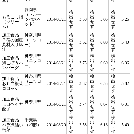
辛）
ず
ず
ず
静岡県
検
検
検
（フルー
もろこし畑
出
出
出
ツバスケ
2014/08/21
3.30
5.83
5.26
（クリー
せ
せ
せ
ット）
ム）
ず
ず
ず
加工食品
神奈川県
検
検
検
７種の国産
（ニッコ
出
出
出
2014/08/21
3.62
6.00
5.40
具材入り豚
ー）
せ
せ
せ
汁
ず
ず
ず
神奈川県
検
検
検
加工食品
（ニッコ
出
出
出
鶏ごぼうハ
2014/08/21
3.75
6.60
6.06
ー）
せ
せ
せ
ンバーグ
ず
ず
ず
神奈川県
検
検
検
加工食品
（ニッコ
出
出
出
お弁当根菜
2014/08/21
3.87
6.53
5.82
ー）
せ
せ
せ
コロッケ
ず
ず
ず
検
検
検
加工食品
神奈川県
出
出
出
モロヘイヤ
2014/08/21
3.74
6.67
6.01
せ
せ
せ
餃子
ず
ず
ず
検
検
検
加工食品
千葉県
出
出
出
バラ凍結小
（和郷）
2014/08/20
3.58
6.16
5.49
せ
せ
せ
松菜
ず
ず
ず