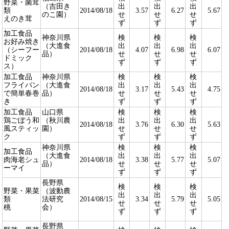
野菜・菌茸
（吉田き
出
出
出
類
2014/08/18
3.57
6.27
5.67
のこ園）
せ
せ
せ
えのき茸
ず
ず
ず
加工食品
神奈川県
検
検
検
お好み焼き
（大進食
出
出
出
（シーフー
2014/08/18
4.07
6.98
6.07
品）
せ
せ
せ
ドミック
ず
ず
ず
ス）
加工食品
神奈川県
検
検
検
フライパン
（大進食
出
出
出
2014/08/18
3.17
5.43
4.75
で簡単春巻
品）
せ
せ
せ
き
ず
ず
ず
加工食品
山口県
検
検
検
鶏ごぼう和
（秋川農
出
出
出
2014/08/18
3.76
6.30
5.63
風スティッ
園）
せ
せ
せ
ク
ず
ず
ず
神奈川県
検
検
検
加工食品
（大進食
出
出
出
肉海老シュ
2014/08/18
3.38
5.77
5.07
品）
せ
せ
せ
ーマイ
ず
ず
ず
長野県
検
検
検
野菜・果菜
（波動農
出
出
出
類
法研究
2014/08/15
3.34
5.79
5.05
せ
せ
せ
桃
会）
ず
ず
ず
長野県