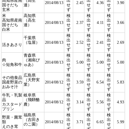
高知県産南
（高生
出
出
出
2014/08/13
2.45
4.36
3.90
国そだち
連）
せ
せ
せ
玄米
ず
ず
ず
米
高知県
検
検
検
高知県産南
（高生
出
出
出
2014/08/13
2.37
4.11
3.66
国そだち
連）
せ
せ
せ
白米
ず
ず
ず
検
検
検
千葉県
出
出
出
（塩屋）
2014/08/13
2.52
2.41
2.69
活きあさり
せ
せ
せ
ず
ず
ず
青森県
検
検
検
肉
（湘南ぴ
出
出
出
2014/08/13
5.00
5.00
5.00
☆短角和牛
ゅあ）
せ
せ
せ
ず
ず
ず
広島県
検
検
検
その他食品
（天野実
出
出
出
国産野菜の
2014/08/12
3.59
6.54
5.83
業）
せ
せ
せ
おみそ汁
ず
ず
ず
牛乳・乳製
岐阜県
検
検
検
品
（飛騨酪
出
出
出
2014/08/12
3.14
5.56
4.93
カスタード
農）
せ
せ
せ
プリン
ず
ず
ず
福島県
検
検
検
野菜・菌茸
（吉田き
出
出
出
類
2014/08/12
3.71
6.65
5.99
のこ園）
せ
せ
せ
えのき茸
ず
ず
ず